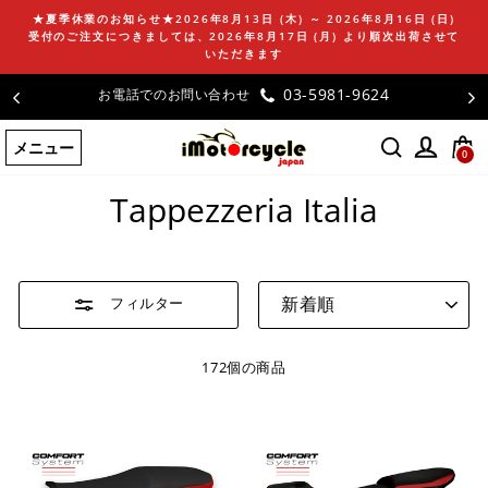
コ
★夏季休業のお知らせ★2026年8月13日 (木) ～ 2026年8月16日 (日)
ン
受付のご注文につきましては、2026年8月17日 (月) より順次出荷させて
テ
いただきます
ン
03-5981-9624
お電話でのお問い合わせ
ツ
に
メニュー
ス
0
ホームページ
/
Tappezzeria Italia
キ
ッ
Tappezzeria Italia
プ
す
る
並
フィルター
び
替
え
172個の商品