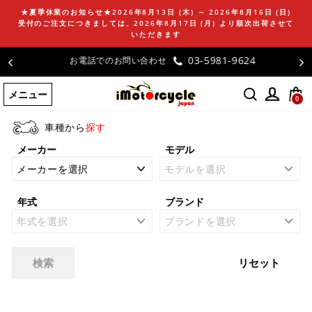
コ
★夏季休業のお知らせ★2026年8月13日 (木) ～ 2026年8月16日 (日)
ン
受付のご注文につきましては、2026年8月17日 (月) より順次出荷させて
テ
いただきます
ン
03-5981-9624
お電話でのお問い合わせ
ツ
に
メニュー
ス
0
キ
ッ
車種から
探す
プ
メーカー
モデル
す
る
年式
ブランド
検索
リセット