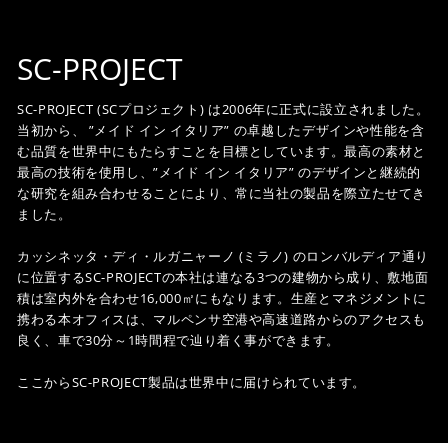
SC-PROJECT
SC-PROJECT (SCプロジェクト) は2006年に正式に設立されました。
当初から、 ”メイド イン イタリア” の卓越したデザインや性能を含
む品質を世界中にもたらすことを目標としています。最高の素材と
最高の技術を使用し、”メイド イン イタリア” のデザインと継続的
な研究を組み合わせることにより、常に当社の製品を際立たせてき
ました。
カッシネッタ・ディ・ルガニャーノ (ミラノ) のロンバルディア通り
に位置するSC-PROJECTの本社は連なる3つの建物から成り、敷地面
積は室内外を合わせ16,000㎡にもなります。生産とマネジメントに
携わる本オフィスは、マルペンサ空港や高速道路からのアクセスも
良く、車で30分～1時間程で辿り着く事ができます。
ここからSC-PROJECT製品は世界中に届けられています。