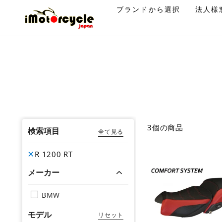
コ
ブランドから選択
法人様
ン
テ
ン
ツ
に
ス
キ
ッ
プ
3個の商品
す
検索項目
全て見る
る
R 1200 RT
メーカー
BMW
モデル
リセット