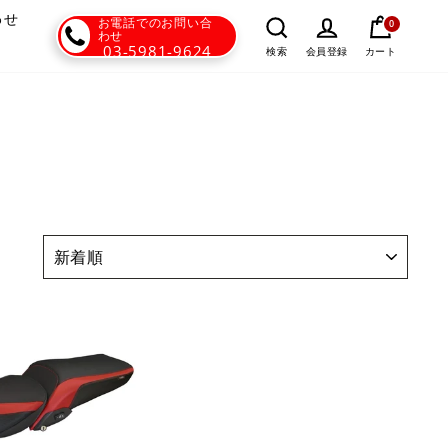
わせ
お電話でのお問い合
0
わせ
03-5981-9624
カート
検索
会員登録
並
び
替
え