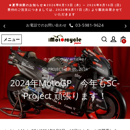
コ
★夏季休業のお知らせ★2026年8月13日 (木) ～ 2026年8月16日 (日)
ン
受付のご注文につきましては、2026年8月17日 (月) より順次出荷させて
テ
いただきます
ン
03-5981-9624
お電話でのお問い合わせ
ツ
に
メニュー
ス
0
キ
ッ
プ
ホームページ
/
articles
/
す
SC-PROJECT
·
3月 05, 2024
る
2024年MotoGP、今年もSC-
Project 頑張ります！