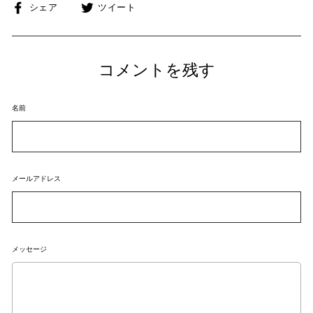
Facebook
Twitter
シェア
ツイート
で
に
シ
投
ェ
稿
コメントを残す
ア
す
す
る
る
名前
メールアドレス
メッセージ