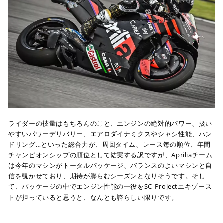
ライダーの技量はもちろんのこと、エンジンの絶対的パワー、扱い
やすいパワーデリバリー、エアロダイナミクスやシャシ性能、ハン
ドリング…といった総合力が、周回タイム、レース毎の順位、年間
チャンピオンシップの順位として結実する訳ですが、Apriliaチーム
は今年のマシンがトータルパッケージ、バランスのよいマシンと自
信を覗かせており、期待が膨らむシーズンとなりそうです。そし
て、パッケージの中でエンジン性能の一役を
SC-Project
エキゾース
トが担っていると思うと、なんとも誇らしい限りです。