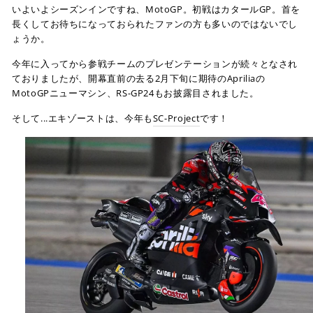
いよいよシーズンインですね、MotoGP。初戦はカタールGP。首を
長くしてお待ちになっておられたファンの方も多いのではないでし
ょうか。
今年に入ってから参戦チームのプレゼンテーションが続々となされ
ておりましたが、開幕直前の去る2月下旬に期待のApriliaの
MotoGPニューマシン、RS-GP24もお披露目されました。
そして...エキゾーストは、今年も
SC-Project
です！