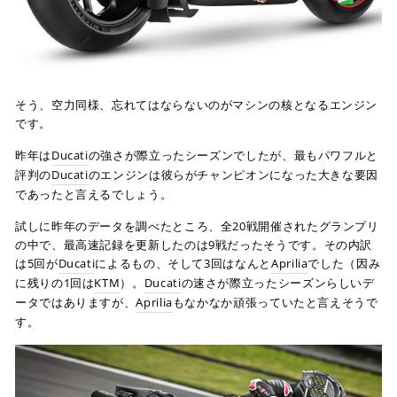
そう、空力同様、忘れてはならないのがマシンの核となるエンジン
です。
昨年は
Ducati
の強さが際立ったシーズンでしたが、最もパワフルと
評判の
Ducati
のエンジンは彼らがチャンピオンになった大きな要因
であったと言えるでしょう。
試しに昨年のデータを調べたところ、全20戦開催されたグランプリ
の中で、最高速記録を更新したのは9戦だったそうです。その内訳
は5回が
Ducati
によるもの、そして3回はなんと
Aprilia
でした（因み
に残りの1回は
KTM
）。
Ducati
の速さが際立ったシーズンらしいデ
ータではありますが、
Aprilia
もなかなか頑張っていたと言えそうで
す。