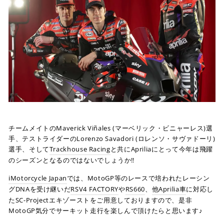
チームメイトのMaverick Viñales (マーベリック・ビニャーレス)選
手、テストライダーのLorenzo Savadori (ロレンソ・サヴァドーリ)
選手、そして
Trackhouse Racing
と共にApriliaにとって今年は飛躍
のシーズンとなるのではないでしょうか‼
iMotorcycle Japan
では、MotoGP等のレースで培われたレーシン
グDNAを受け継いだ
RSV4 FACTORY
や
RS660
、
他Aprilia車
に対応し
た
SC-Projectエキゾーストをご用意しておりますので、是非
MotoGP気分で
サーキット走行を楽しんで頂けたらと思います♪