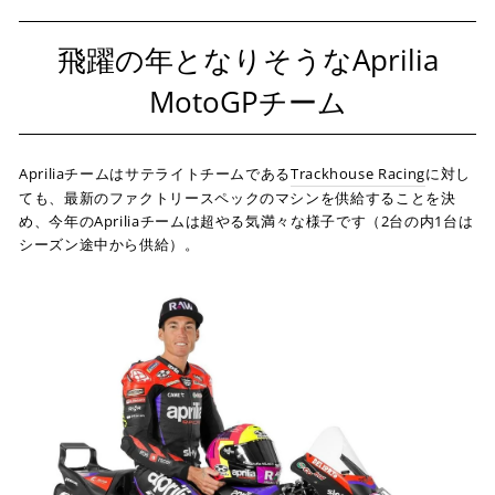
飛躍の年となりそうなAprilia
MotoGPチーム
Apriliaチームはサテライトチームである
Trackhouse Racing
に対し
ても、最新のファクトリースペックのマシンを供給することを決
め、今年のApriliaチームは超やる気満々な様子です
（2台の内1台は
シーズン途中から供給）。