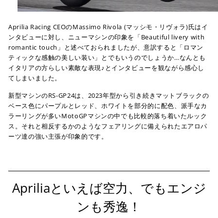
Aprilia Racing CEOのMassimo Rivola (マッシモ・リヴォラ)氏はイ
ンタビューに対し、ニューマシンの印象を「Beautiful livery with
romantic touch」と述べておられましたが、意訳すると「ロマン
ティックな感触の美しい装い」とでもいうのでしょうか…なんとも
イタリアの方らしい素敵な表現♪とインタビューを観ながら感心し
てしまいました。
新型マシンのRS-GP24は、2023年型から引き続きマットブラックの
ベース色にパープルとレッド、ホワイトを部分的に配色、派手なカ
ラーリングが多いMotoGPマシンの中でも比較的落ち着いたルック
ス。それと相反するかのようなフェアリングに備えられたエアロパ
ーツ達の強い主張が印象的です。
Apriliaといえば空力、でもエンジ
ンも秀逸！