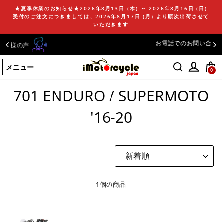
コ
★夏季休業のお知らせ★2026年8月13日 (木) ～ 2026年8月16日 (日)
ン
受付のご注文につきましては、2026年8月17日 (月) より順次出荷させて
テ
いただきます
ン
03-5981-9
お電話でのお問い合わせ
ツ
に
メニュー
ス
0
ホームページ
/
701 ENDURO / SUPERMOTO '16-20
キ
ッ
701 ENDURO / SUPERMOTO
プ
す
'16-20
る
並
び
替
え
1個の商品