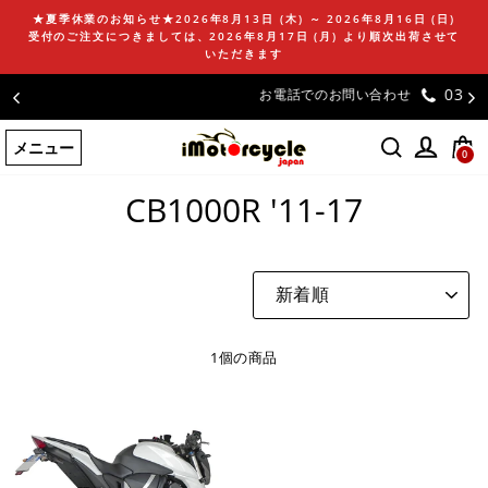
コ
★夏季休業のお知らせ★2026年8月13日 (木) ～ 2026年8月16日 (日)
ン
受付のご注文につきましては、2026年8月17日 (月) より順次出荷させて
テ
いただきます
ン
03-5981-9624
お電話でのお問い合わせ
ツ
に
メニュー
ス
0
ホームページ
/
CB1000R '11-17
キ
ッ
CB1000R '11-17
プ
す
る
並
び
替
え
1個の商品