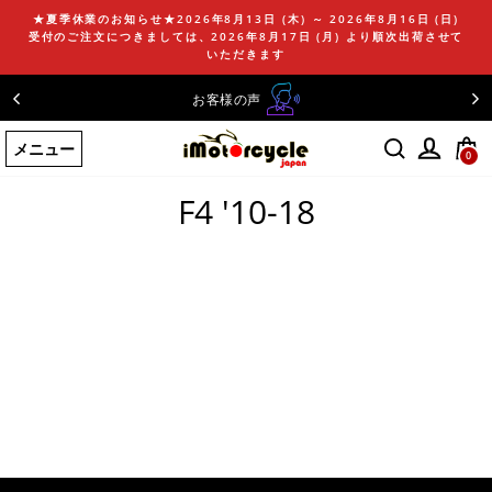
コ
★夏季休業のお知らせ★2026年8月13日 (木) ～ 2026年8月16日 (日)
ン
受付のご注文につきましては、2026年8月17日 (月) より順次出荷させて
テ
いただきます
ン
お客様の声
ツ
に
メニュー
ス
0
ホームページ
/
F4 '10-18
キ
ッ
F4 '10-18
プ
す
る