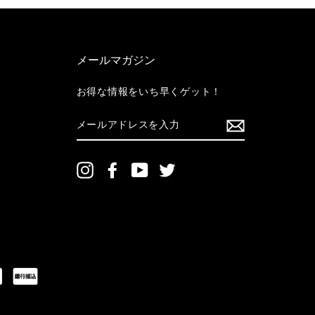
メールマガジン
お得な情報をいち早くゲット！
メ
ー
ル
ア
ド
Instagram
Facebook
YouTube
Twitter
レ
ス
を
入
力