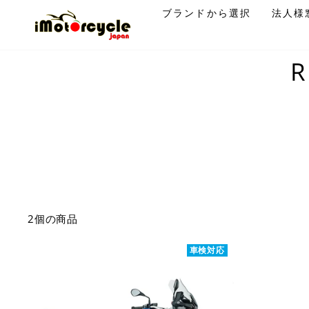
コ
ブランドから選択
法人様
ン
テ
ン
R
ツ
に
ス
キ
ッ
プ
す
る
2個の商品
車検対応