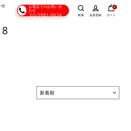
わせ
お電話でのお問い合
0
わせ
03-5981-9624
カート
検索
会員登録
18
並
び
替
え