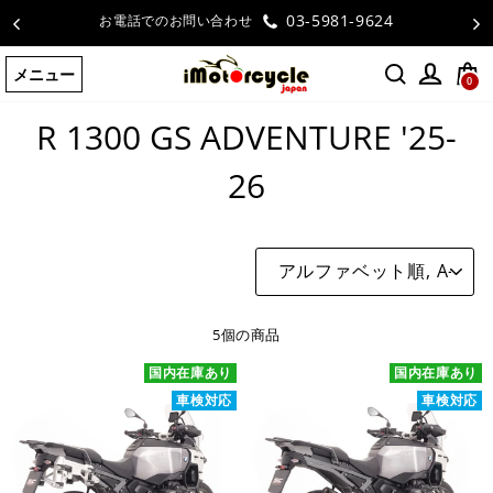
コ
03-5981-9624
お電話でのお問い合わせ
ン
テ
メニュー
ン
0
ホームページ
/
R 1300 GS ADVENTURE '25-26
ツ
R 1300 GS ADVENTURE '25-
に
ス
キ
26
ッ
プ
す
並
る
び
替
え
5個の商品
国内在庫あり
国内在庫あり
車検対応
車検対応