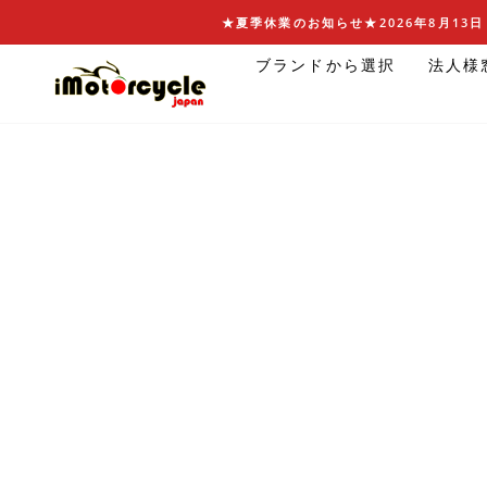
コ
★夏季休業のお知らせ★2026年8月13日 
ン
ブランドから選択
法人様
テ
ン
ツ
に
ス
キ
ッ
プ
す
る