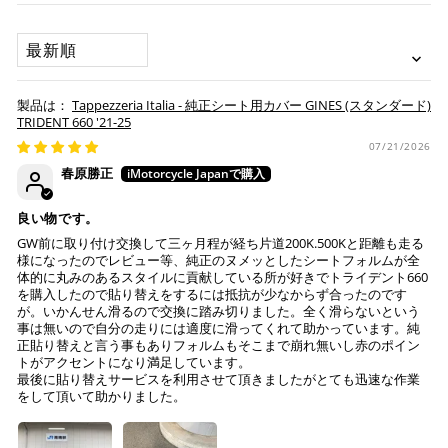
いが可能です。
配送会社について
楽天ポイントが貯まる・使える！「簡単」「あんしん」
承諾
SORT BY
「お得」な楽天ペイをご利用ください。
本サービスをご利用いただく場合、下記事項について同意い
ヤマト運輸になります。 配送会社の指定はできかねます。
ただいたものとみなします。
※ 楽天ポイントが貯まるのは楽天カード・楽天ポイン
Tappezzeria Italia - 純正シート用カバー GINES (スタンダード)
納期について
ト・楽天ペイ残高でのお支払いに限ります。
TRIDENT 660 '21-25
※ 現在楽天ペイでご使用頂けるクレジットカードは
お預かりするシートは間違いなく該当車種専用の純正シ
07/21/2026
Visa、Mastercard、JCBのみです。
ートで、加工をしていない
春原勝正
純正シートにダメージはない (シートベースの歪みや割
れ、スポンジの破れ等)
キャッシュレス決済
良い物です。
注意事項
GW前に取り付け交換して三ヶ月程が経ち片道200K.500Kと距離も走る
様になったのでレビュー等、純正のヌメッとしたシートフォルムが全
Tappezzeria Italia製品は、純正シートの形状に合わせて
体的に丸みのあるスタイルに貢献している所が好きでトライデント660
製造されておりますが、シートの状態により弊社で作業
を購入したので貼り替えをするには抵抗が少なからず合ったのです
が。いかんせん滑るので交換に踏み切りました。全く滑らないという
上記キャッシュレス決済アカウントからご希望のお支払
不可と判断した場合には、ご連絡の上返送させていただ
事は無いので自分の走りには適度に滑ってくれて助かっています。純
い方法をご選択頂き、クリックするだけで簡単に支払い
く場合もございます。
正貼り替えと言う事もありフォルムもそこまで崩れ無いし赤のポイン
が完了します。
送っていただいた純正シートが、適合外の車両と発覚
トがアクセントになり満足しています。
し、それにより不具合等生じた際には、弊社は一切の責
最後に貼り替えサービスを利用させて頂きましたがとても迅速な作業
※ ご利用には事前にPayPay、Apple Payの利用登録が
をして頂いて助かりました。
任を負いません。
必要です。
作業後、仕上がりを確認し発送させていただきますの
で、その後の張り直しについてはお受けできかねます。