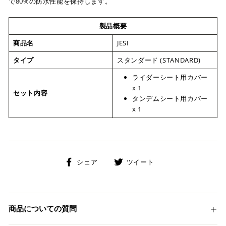
で80%の防水性能を保持します。
製品概要
商品名
JESI
タイプ
スタンダード (STANDARD)
ライダーシート用カバー
x 1
セット内容
タンデムシート用カバー
x 1
Facebook
Twitter
シェア
ツイート
で
に
シ
投
ェ
稿
ア
す
商品についての質問
す
る
る