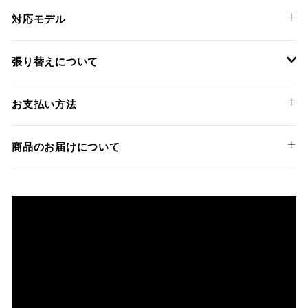
対応モデル
DUCATI
張り替えについて
MULTISTRADA V4 RALLY '23-25
装着には専門知識のあるディーラーやショップでの作業を推
お支払い方法
奨しておりますが、ご希望の方には弊社でも張替えサービス
を承っております。
以下のお支払い方法からお選び頂けます。
商品のお届けについて
クレジットカード
商品発送までの日数について
ご希望商品の在庫状況により異なります。 詳しくは該当商品
ページよりご希望のカラー、材質等(オプションがある場合)を
上記クレジットカードをご利用頂けます。
選択後に表示される納期をご確認ください。
分割払い、リボ払い、3Dセキュア対応カードをご利用の
際は、『クレジットカード決済(3Dセキュア) - SBPS』を
国内在庫ありの場合
ご選択ください。
商品発送時に決済完了となります。
・平日16時までのご注文、お支払い完了で即日発送いたしま
対応支払回数について以下の通りです。
す。