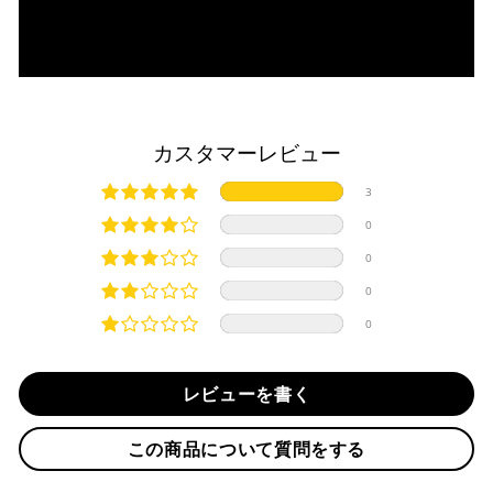
・一括払い
・前払い決済（銀行振込等）の場合、15時までに弊社でのご
・分割払い (3,5,6,10,12,15,18,20,24回)
入金確認が完了いたしましたら即日発送いたします。
・リボ払い
・お取り寄せ商品等を一緒にご注文の場合は、基本的にはお
※ 分割払い、リボ払いは決済金額が税込10,000円以上の
取り寄せ商品が揃ってからの発送になります。別で発送をご
場合のみご利用いただけます。
希望の場合は、ご対応いたしますのでご連絡をお願いいたし
カスタマーレビュー
※ American Expressでの分割払いのご利用には、事前
ます。
にご利用のカード会社へお申込・審査が必要となりま
純正シートを弊社に送って頂く際は、下記住所に
必ず
元払い
3
す。
にて発送ください。
お取り寄せの場合
※ Diners Clubは分割払い非対応のため、一括払い・リ
※着払いで発送された場合には受け取りを拒否させて頂きま
0
ボ払いのみご利用頂けます。
・商品ページの納期はあくまで目安になりますので、納期が
す。
0
※ 手数料、利息はご利用のカード会社の定めによります
早まる場合もございます。
iMotorcycle Japan
ので、事前にご確認ください。
0
・運送状況や繁忙期の影響により遅れが生じる場合もござい
〒112-0001
0
ます。
東京都文京区白山5-8-12 NFコーポ白山 102
楽天ペイ
TEL : 03-5981-9624
配送送料について
レビューを書く
１回のご注文で商品代金合計が¥11,000(税込）以上の場合
納期
は、送料が無料となります。
作業納期については、お預かりしてから約1週間程度で発送さ
この商品について質問をする
せていただきますが、受付状況により前後する場合もござい
※通常送料は¥770(税込)です。
いつもの楽天IDとパスワードを使ってスムーズなお支払
ます。