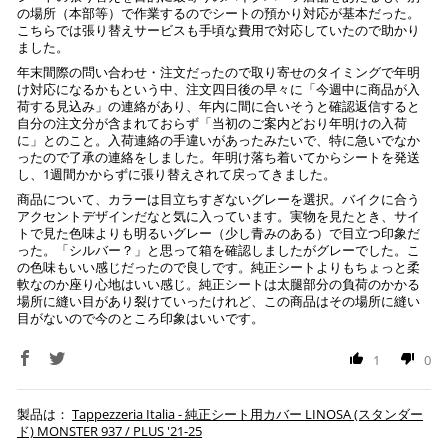
の場所（本部等）で作業するのでシートの預かり対応が基本だった。
ご注文時に情報をお知らせ致しますので、指定の口座に
こちらでは張り替えサービスも手頃な費用で対応していたので助かり
ました。
お振り込みください。
入金確認が取れ次第、商品を手配させて頂きます。
年末間際の問い合わせ・注文だったので取り寄せのタイミングで年明
け対応になるかもという中、注文四日後の早々に「今週中に商品が入
荷する見込み」の連絡があり、年内に間に合いそうと確認返信すると
※ お支払期限はご注文日より7日以内とさせて頂いてお
自分の注文分が含まれておらず「当初のご案内どおり年明けの入荷
り、万が一過ぎてしまった場合はご注文をキャンセルさ
に」とのこと。入荷連絡の手違いがあったみたいで、特に急いでなか
せて頂きます。
ったので了承の連絡をしました。年明け落ち着いてからシートを発送
し、1週間かからずに張り替えされて戻ってきました。
※ 振込手数料はご負担ください。
商品について、カラーは目立ちすぎないグレーを選択。バイクに合う
アクセントデザインだなと気に入っています。実物を見たとき、サイ
トで見た色味よりも明るいグレー（少し青みのある）で目立つ印象だ
った。「シルバー？」と思って箱を確認しましたがグレーでした。こ
の色味もいい感じだったので良しです。純正シートよりもちょっと柔
軟なのか座り心地はいい感じ。純正シートは太腿部分の負荷のかかる
場所に縫い目があり裂けていったけれど、この商品はその場所に縫い
目がないので今のところ印象はいいです。
1
0
Tappezzeria Italia - 純正シート用カバー LINOSA (スタンダー
ド) MONSTER 937 / PLUS '21-25