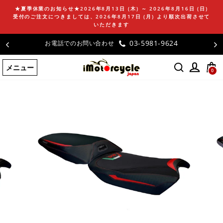
コ
★夏季休業のお知らせ★2026年8月13日 (木) ～ 2026年8月16日 (日)
ン
受付のご注文につきましては、2026年8月17日 (月) より順次出荷させて
テ
いただきます
ン
24
お客様の声
ツ
に
メニュー
ス
0
キ
ッ
プ
す
る