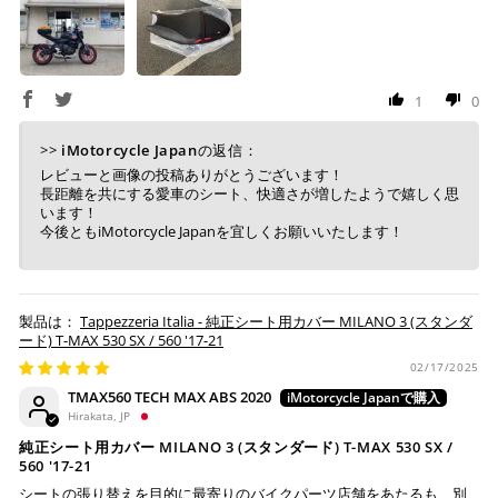
コンビニ決済
(事前決済)
1
0
上記コンビニでお支払い頂けます。
>>
iMotorcycle Japan
の返信：
入金確認が取れ次第、商品を手配させて頂きます。
レビューと画像の投稿ありがとうございます！
店内端末にて操作後、レジにてお支払いください。
長距離を共にする愛車のシート、快適さが増したようで嬉しく思
います！
今後ともiMotorcycle Japanを宜しくお願いいたします！
※ 支払期限はご注文日より7日以内とさせて頂いてお
り、万が一過ぎてしまった場合は自動でご注文はキャン
セルとなります。
※ 税込300,000円以上のお買い物の際にはご利用頂けま
Tappezzeria Italia - 純正シート用カバー MILANO 3 (スタンダ
せん。
ード) T-MAX 530 SX / 560 '17-21
※ お支払いは現金のみとなります。
02/17/2025
TMAX560 TECH MAX ABS 2020
銀行振込
(事前決済)
Hirakata, JP
純正シート用カバー MILANO 3 (スタンダード) T-MAX 530 SX /
560 '17-21
シートの張り替えを目的に最寄りのバイクパーツ店舗をあたるも、別