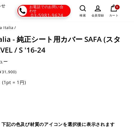
わせ
お電話でのお問い合
0
わせ
03-5981-9624
カート
検索
会員登録
 Italia
/
 Italia - 純正シート用カバー SAFA (スタ
L / S '16-24
ュー
¥31,900)
(1pt = 1円)
t
、下記の色及び材質のアイコンを選択後に表示されます