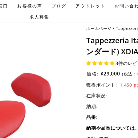
窓口
お客様の声
ブログ
アウトレット
お問い合
求人募集
ホームページ
/
Tappezzeria
Tappezzeria
ンダード) XDIAVE
3件のレビ
¥29,000
価格:
(税込 :
獲得ポイント:
1,450
p
在庫状況:
納期:
品番:
納期や品番については