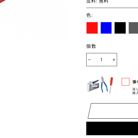
送料: 無料
色
:
個数
−
+
張
張
購