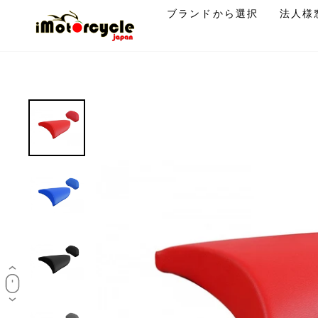
コ
ブランドから選択
法人様
ン
テ
ン
ツ
に
ス
キ
ッ
プ
す
る