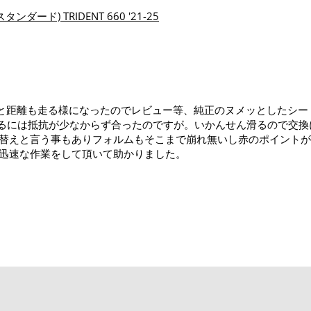
(スタンダード) TRIDENT 660 '21-25
00Kと距離も走る様になったのでレビュー等、純正のヌメッとした
するには抵抗が少なからず合ったのですが。いかんせん滑るので交
替えと言う事もありフォルムもそこまで崩れ無いし赤のポイントが
迅速な作業をして頂いて助かりました。