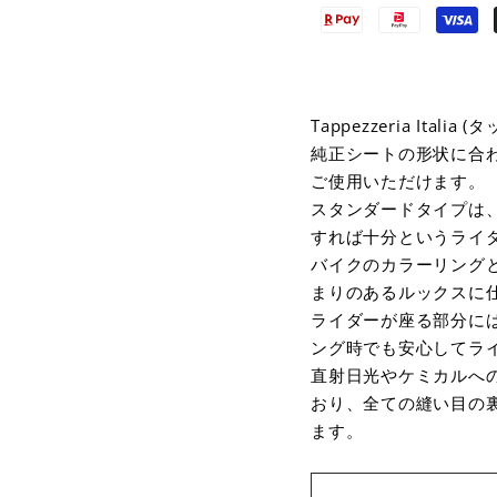
Tappezzeria It
純正シートの形状に合
ご使用いただけます。
スタンダードタイプは
すれば十分というライ
バイクのカラーリング
まりのあるルックスに
ライダーが座る部分に
ング時でも安心してラ
直射日光やケミカルへの
おり、全ての縫い目の
ます。