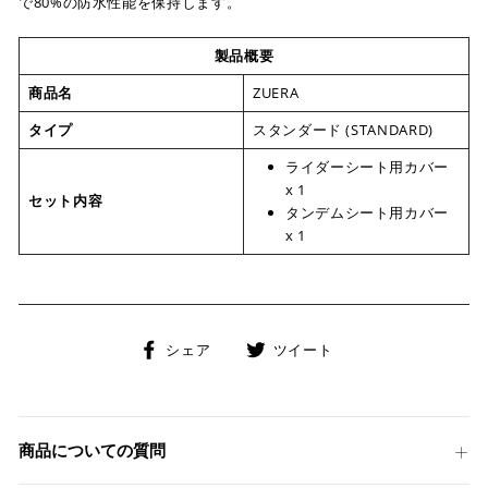
で80%の防水性能を保持します。
製品概要
商品名
ZUERA
タイプ
スタンダード (STANDARD)
ライダーシート用カバー
x 1
セット内容
タンデムシート用カバー
x 1
Facebook
Twitter
シェア
ツイート
で
に
シ
投
ェ
稿
ア
す
商品についての質問
す
る
る