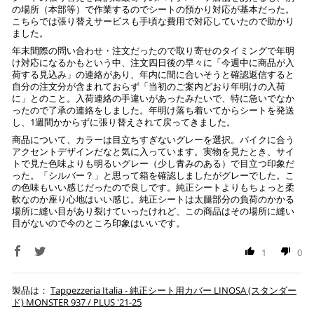
の場所（本部等）で作業するのでシートの預かり対応が基本だった。
ご注文時に情報をお知らせ致しますので、指定の口座に
こちらでは張り替えサービスも手頃な費用で対応していたので助かり
ました。
お振り込みください。
入金確認が取れ次第、商品を手配させて頂きます。
年末間際の問い合わせ・注文だったので取り寄せのタイミングで年明
け対応になるかもという中、注文四日後の早々に「今週中に商品が入
荷する見込み」の連絡があり、年内に間に合いそうと確認返信すると
※ お支払期限はご注文日より7日以内とさせて頂いてお
自分の注文分が含まれておらず「当初のご案内どおり年明けの入荷
り、万が一過ぎてしまった場合はご注文をキャンセルさ
に」とのこと。入荷連絡の手違いがあったみたいで、特に急いでなか
せて頂きます。
ったので了承の連絡をしました。年明け落ち着いてからシートを発送
し、1週間かからずに張り替えされて戻ってきました。
※ 振込手数料はご負担ください。
商品について、カラーは目立ちすぎないグレーを選択。バイクに合う
アクセントデザインだなと気に入っています。実物を見たとき、サイ
トで見た色味よりも明るいグレー（少し青みのある）で目立つ印象だ
った。「シルバー？」と思って箱を確認しましたがグレーでした。こ
の色味もいい感じだったので良しです。純正シートよりもちょっと柔
軟なのか座り心地はいい感じ。純正シートは太腿部分の負荷のかかる
場所に縫い目があり裂けていったけれど、この商品はその場所に縫い
目がないので今のところ印象はいいです。
1
0
Tappezzeria Italia - 純正シート用カバー LINOSA (スタンダー
ド) MONSTER 937 / PLUS '21-25