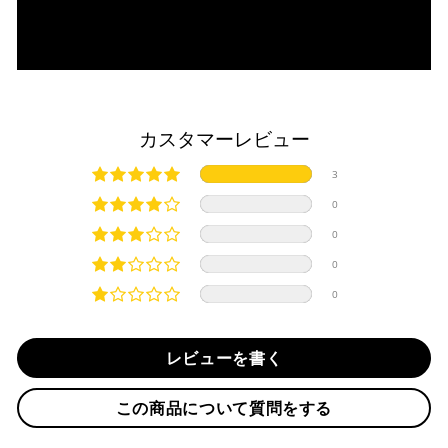
・一括払い
・前払い決済（銀行振込等）の場合、15時までに弊社でのご
・分割払い (3,5,6,10,12,15,18,20,24回)
入金確認が完了いたしましたら即日発送いたします。
・リボ払い
・お取り寄せ商品等を一緒にご注文の場合は、基本的にはお
※ 分割払い、リボ払いは決済金額が税込10,000円以上の
取り寄せ商品が揃ってからの発送になります。別で発送をご
場合のみご利用いただけます。
希望の場合は、ご対応いたしますのでご連絡をお願いいたし
カスタマーレビュー
※ American Expressでの分割払いのご利用には、事前
ます。
にご利用のカード会社へお申込・審査が必要となりま
純正シートを弊社に送って頂く際は、下記住所に
必ず
元払い
3
す。
にて発送ください。
お取り寄せの場合
※ Diners Clubは分割払い非対応のため、一括払い・リ
※着払いで発送された場合には受け取りを拒否させて頂きま
0
ボ払いのみご利用頂けます。
・商品ページの納期はあくまで目安になりますので、納期が
す。
0
※ 手数料、利息はご利用のカード会社の定めによります
早まる場合もございます。
iMotorcycle Japan
ので、事前にご確認ください。
0
・運送状況や繁忙期の影響により遅れが生じる場合もござい
〒112-0001
0
ます。
東京都文京区白山5-8-12 NFコーポ白山 102
楽天ペイ
TEL : 03-5981-9624
配送送料について
レビューを書く
１回のご注文で商品代金合計が¥11,000(税込）以上の場合
納期
は、送料が無料となります。
作業納期については、お預かりしてから約1週間程度で発送さ
この商品について質問をする
せていただきますが、受付状況により前後する場合もござい
※通常送料は¥770(税込)です。
いつもの楽天IDとパスワードを使ってスムーズなお支払
ます。