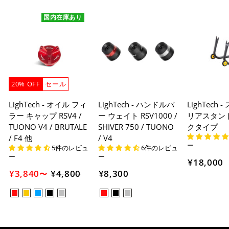
国内在庫あり
20% OFF
セール
LighTech - オイル フィ
LighTech - ハンドルバ
LighTech
ラー キャップ RSV4 /
ー ウェイト RSV1000 /
リアスタンド
TUONO V4 / BRUTALE
SHIVER 750 / TUONO
クタイプ
/ F4 他
/ V4
ー
5件のレビュ
6件のレビュ
ー
ー
¥18,000
¥3,840
¥4,800
セ
¥8,300
〜
ー
ル
価
格