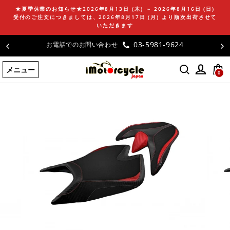
コ
★夏季休業のお知らせ★2026年8月13日 (木) ～ 2026年8月16日 (日)
ン
受付のご注文につきましては、2026年8月17日 (月) より順次出荷させて
テ
いただきます
ン
-9624
お客様の声
ツ
に
メニュー
ス
0
キ
ッ
プ
す
る