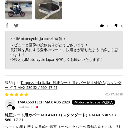
コンビニ決済
(事前決済)
1
0
上記コンビニでお支払い頂けます。
>>
iMotorcycle Japan
の返信：
入金確認が取れ次第、商品を手配させて頂きます。
レビューと画像の投稿ありがとうございます！
店内端末にて操作後、レジにてお支払いください。
長距離を共にする愛車のシート、快適さが増したようで嬉しく思
います！
今後ともiMotorcycle Japanを宜しくお願いいたします！
※ 支払期限はご注文日より7日以内とさせて頂いてお
り、万が一過ぎてしまった場合は自動でご注文はキャン
セルとなります。
※ 税込300,000円以上のお買い物の際にはご利用頂けま
Tappezzeria Italia - 純正シート用カバー MILANO 3 (スタンダ
せん。
ード) T-MAX 530 SX / 560 '17-21
※ お支払いは現金のみとなります。
02/17/2025
TMAX560 TECH MAX ABS 2020
銀行振込
(事前決済)
Hirakata, JP
純正シート用カバー MILANO 3 (スタンダード) T-MAX 530 SX /
560 '17-21
シートの張り替えを目的に最寄りのバイクパーツ店舗をあたるも、別