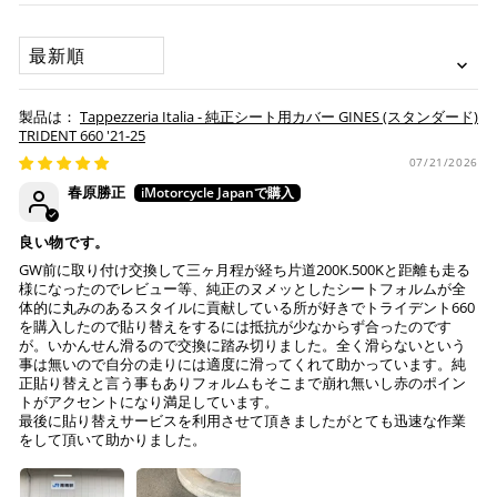
いが可能です。
配送会社について
楽天ポイントが貯まる・使える！「簡単」「あんしん」
承諾
SORT BY
「お得」な楽天ペイをご利用ください。
本サービスをご利用いただく場合、下記事項について同意い
ヤマト運輸になります。 配送会社の指定はできかねます。
ただいたものとみなします。
※ 楽天ポイントが貯まるのは楽天カード・楽天ポイン
Tappezzeria Italia - 純正シート用カバー GINES (スタンダード)
納期について
ト・楽天ペイ残高でのお支払いに限ります。
TRIDENT 660 '21-25
※ 現在楽天ペイでご使用頂けるクレジットカードは
お預かりするシートは間違いなく該当車種専用の純正シ
07/21/2026
Visa、Mastercard、JCBのみです。
ートで、加工をしていない
春原勝正
純正シートにダメージはない (シートベースの歪みや割
れ、スポンジの破れ等)
キャッシュレス決済
良い物です。
注意事項
GW前に取り付け交換して三ヶ月程が経ち片道200K.500Kと距離も走る
様になったのでレビュー等、純正のヌメッとしたシートフォルムが全
Tappezzeria Italia製品は、純正シートの形状に合わせて
体的に丸みのあるスタイルに貢献している所が好きでトライデント660
製造されておりますが、シートの状態により弊社で作業
を購入したので貼り替えをするには抵抗が少なからず合ったのです
が。いかんせん滑るので交換に踏み切りました。全く滑らないという
上記キャッシュレス決済アカウントからご希望のお支払
不可と判断した場合には、ご連絡の上返送させていただ
事は無いので自分の走りには適度に滑ってくれて助かっています。純
い方法をご選択頂き、クリックするだけで簡単に支払い
く場合もございます。
正貼り替えと言う事もありフォルムもそこまで崩れ無いし赤のポイン
が完了します。
送っていただいた純正シートが、適合外の車両と発覚
トがアクセントになり満足しています。
し、それにより不具合等生じた際には、弊社は一切の責
最後に貼り替えサービスを利用させて頂きましたがとても迅速な作業
※ ご利用には事前にPayPay、Apple Payの利用登録が
をして頂いて助かりました。
任を負いません。
必要です。
作業後、仕上がりを確認し発送させていただきますの
で、その後の張り直しについてはお受けできかねます。