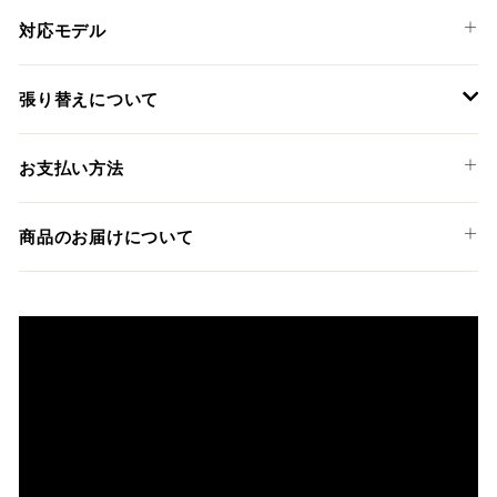
対応モデル
APRILIA
張り替えについて
TUONO V4 '21-25
装着には専門知識のあるディーラーやショップでの作業を推
お支払い方法
奨しておりますが、ご希望の方には弊社でも張替えサービス
を承っております。
以下のお支払い方法からお選び頂けます。
商品のお届けについて
クレジットカード
商品発送までの日数について
ご希望商品の在庫状況により異なります。 詳しくは該当商品
ページよりご希望のカラー、材質等(オプションがある場合)を
上記クレジットカードをご利用頂けます。
選択後に表示される納期をご確認ください。
分割払い、リボ払い、3Dセキュア対応カードをご利用の
際は、『クレジットカード決済(3Dセキュア) - SBPS』を
国内在庫ありの場合
ご選択ください。
商品発送時に決済完了となります。
・平日16時までのご注文、お支払い完了で即日発送いたしま
対応支払回数について以下の通りです。
す。