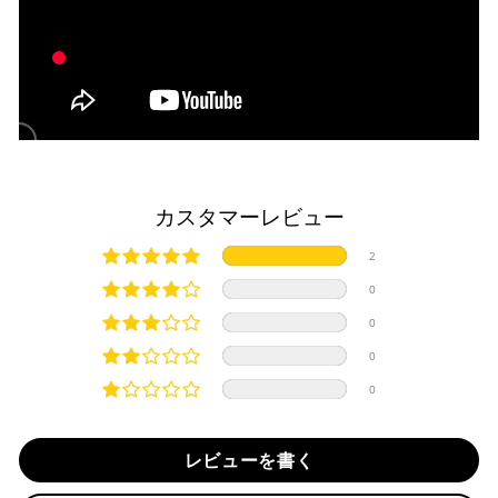
ご選択ください。
商品発送時に決済完了となります。
・平日16時までのご注文、お支払い完了で即日発送いたしま
対応支払回数について以下の通りです。
す。
・一括払い
・前払い決済（銀行振込等）の場合、15時までに弊社でのご
・分割払い (3,5,6,10,12,15,18,20,24回)
入金確認が完了いたしましたら即日発送いたします。
・リボ払い
・お取り寄せ商品等を一緒にご注文の場合は、基本的にはお
※ 分割払い、リボ払いは決済金額が税込10,000円以上の
取り寄せ商品が揃ってからの発送になります。別で発送をご
場合のみご利用いただけます。
希望の場合は、ご対応いたしますのでご連絡をお願いいたし
カスタマーレビュー
※ American Expressでの分割払いのご利用には、事前
ます。
にご利用のカード会社へお申込・審査が必要となりま
純正シートを弊社に送って頂く際は、下記住所に
必ず
元払い
2
す。
にて発送ください。
お取り寄せの場合
※ Diners Clubは分割払い非対応のため、一括払い・リ
※着払いで発送された場合には受け取りを拒否させて頂きま
0
ボ払いのみご利用頂けます。
・商品ページの納期はあくまで目安になりますので、納期が
す。
0
※ 手数料、利息はご利用のカード会社の定めによります
早まる場合もございます。
iMotorcycle Japan
ので、事前にご確認ください。
0
・運送状況や繁忙期の影響により遅れが生じる場合もござい
〒112-0001
0
ます。
東京都文京区白山5-8-12 NFコーポ白山 102
楽天ペイ
TEL : 03-5981-9624
配送送料について
レビューを書く
１回のご注文で商品代金合計が¥11,000(税込）以上の場合
納期
は、送料が無料となります。