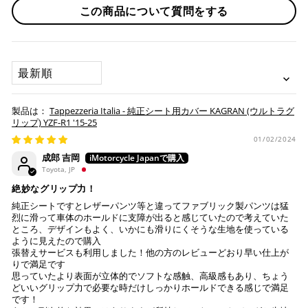
作業納期については、お預かりしてから約1週間程度で発送さ
この商品について質問をする
せていただきますが、受付状況により前後する場合もござい
※通常送料は¥770(税込)です。
いつもの楽天IDとパスワードを使ってスムーズなお支払
ます。
いが可能です。
配送会社について
楽天ポイントが貯まる・使える！「簡単」「あんしん」
承諾
SORT BY
「お得」な楽天ペイをご利用ください。
本サービスをご利用いただく場合、下記事項について同意い
ヤマト運輸になります。 配送会社の指定はできかねます。
ただいたものとみなします。
※ 楽天ポイントが貯まるのは楽天カード・楽天ポイン
Tappezzeria Italia - 純正シート用カバー KAGRAN (ウルトラグ
納期について
ト・楽天ペイ残高でのお支払いに限ります。
リップ) YZF-R1 '15-25
※ 現在楽天ペイでご使用頂けるクレジットカードは
お預かりするシートは間違いなく該当車種専用の純正シ
01/02/2024
Visa、Mastercard、JCBのみです。
ートで、加工をしていない
成郎 吉岡
純正シートにダメージはない (シートベースの歪みや割
Toyota, JP
れ、スポンジの破れ等)
キャッシュレス決済
絶妙なグリップ力！
注意事項
純正シートですとレザーパンツ等と違ってファブリック製パンツは猛
烈に滑って車体のホールドに支障が出ると感じていたので考えていた
Tappezzeria Italia製品は、純正シートの形状に合わせて
ところ、デザインもよく、いかにも滑りにくそうな生地を使っている
製造されておりますが、シートの状態により弊社で作業
ように見えたので購入
張替えサービスも利用しました！他の方のレビューどおり早い仕上が
上記キャッシュレス決済アカウントからご希望のお支払
不可と判断した場合には、ご連絡の上返送させていただ
りで満足です
い方法をご選択頂き、クリックするだけで簡単に支払い
く場合もございます。
思っていたより表面が立体的でソフトな感触、高級感もあり、ちょう
が完了します。
送っていただいた純正シートが、適合外の車両と発覚
どいいグリップ力で必要な時だけしっかりホールドできる感じで満足
し、それにより不具合等生じた際には、弊社は一切の責
です！