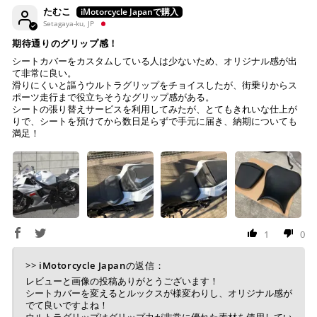
たむこ
Setagaya-ku, JP
期待通りのグリップ感！
ご注文時に情報をお知らせ致しますので、指定の口座に
シートカバーをカスタムしている人は少ないため、オリジナル感が出
て非常に良い。
お振り込みください。
滑りにくいと謳うウルトラグリップをチョイスしたが、街乗りからス
入金確認が取れ次第、商品を手配させて頂きます。
ポーツ走行まで役立ちそうなグリップ感がある。
シートの張り替えサービスを利用してみたが、とてもきれいな仕上が
※ お支払期限はご注文日より7日以内とさせて頂いてお
りで、シートを預けてから数日足らずで手元に届き、納期についても
満足！
り、万が一過ぎてしまった場合はご注文をキャンセルさ
せて頂きます。
※ 振込手数料はご負担ください。
1
0
>>
iMotorcycle Japan
の返信：
レビューと画像の投稿ありがとうございます！
シートカバーを変えるとルックスが様変わりし、オリジナル感が
でて良いですよね！
ウルトラグリップはグリップ力が非常に優れた素材を使用してい