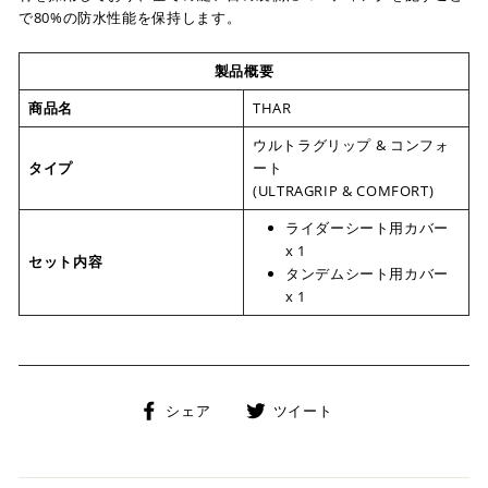
で80%の防水性能を保持します。
製品概要
商品名
THAR
ウルトラグリップ & コンフォ
タイプ
ート
(ULTRAGRIP & COMFORT)
ライダーシート用カバー
x 1
セット内容
タンデムシート用カバー
x 1
Facebook
Twitter
シェア
ツイート
で
に
シ
投
ェ
稿