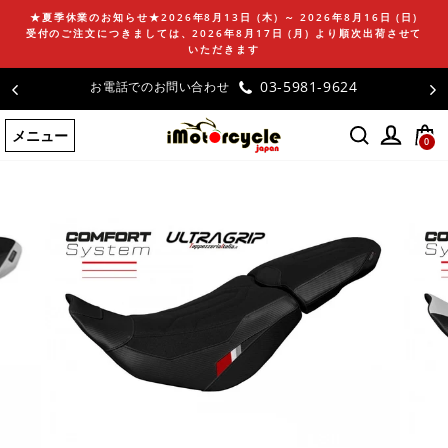
コ
★夏季休業のお知らせ★2026年8月13日 (木) ～ 2026年8月16日 (日)
ン
受付のご注文につきましては、2026年8月17日 (月) より順次出荷させて
テ
いただきます
ン
03-5981-9624
お客様の声
ツ
に
メニュー
ス
0
キ
ッ
プ
す
る