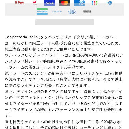
Tappezzeria Italia (タッペッツェリア イタリア)製シートカバー
は、あらかじめ純正シートの形状に合わせて製造されているため、
純正表皮と張り替えるだけでご使用いただけます。
ウルトラグリップ & コンフォートは、独自技術を用いて高品質なノ
ンスリップ材シートの内側に厚み
2.5cm
の低反発素材であるメモリ
ーフォームの層を設けたオリジナル商品です。
純正シートのスポンジとの組み合わせによりバイクから伝わる振動
を減らすことでき、それにより疲労が大幅に軽減され、今まで以上
に快適なライディングを楽しむことができます。
また、デザインは他のタイプと同様ですが、路面によく似たデザイ
ンの「アスファルト」と名付けられたグリップ力が非常に優れた素
材をライダーが座る部分に採用しており、快適性だけでなく、スポ
ーツライディングの際にもパフォーマンス向上と安定性を発揮しま
す。
直射日光やケミカルへの耐性や耐火性にも優れている100%防水素
材を採用しており、全ての縫い目の裏側にコーティングを施すこと