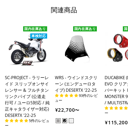
関連商品
国内在庫あり
国内在庫あり
国
車検対応
SC-PROJECT - ラリーレ
WRS - ウインドスクリ
DUCABIKE (
イド スリップオンサイ
ーン (エンデューロタ
EVO クリ
レンサー & フルチタン
イプ) DESERTX '22-25
バーキット DE
93件のレビ
リンクパイプ (公道走
MONSTER 9
ュー
行可 / ユーロ5対応 / 純
/ MULTISTR
正キャタライザー対応)
¥22,700
〜
ー
DESERTX '22-25
5件のレビュ
¥115,200
ー