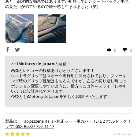
※ ご利用には事前にPayPay、Apple Payの利用登録が
あと、副次的な効果ではありますが所持していたシートバッグと生地
任を負いません。
の見た目が似ているので統一感も生まれました（笑）
必要です。
作業後、仕上がりを確認し発送させていただきますの
で、その後の張り直しについてはお受けできかねます。
コンビニ決済
(事前決済)
0
0
上記コンビニでお支払い頂けます。
入金確認が取れ次第、商品を手配させて頂きます。
>>
iMotorcycle Japan
の返信：
店内端末にて操作後、レジにてお支払いください。
画像とレビューの投稿ありがとうございます！
ウルトラグリップはスポーツ走行用に開発されており、ブレーキ
ング時のグリップ性能はもちろんですが、左右の切り返し時には
※ 支払期限はご注文日より7日以内とさせて頂いてお
ポジション変更しやすいように、横方向には体をスライドしやす
り、万が一過ぎてしまった場合は自動でご注文はキャン
いように設計されております。
セルとなります。
今後ともiMotorcycle Japanを宜しくお願いいたします！
※ 税込300,000円以上のお買い物の際にはご利用頂けま
せん。
※ お支払いは現金のみとなります。
Tappezzeria Italia - 純正シート用カバー TEFÈ 2 (ウルトラグリ
ップ) GSX-R600 / 750 '11-17
銀行振込
(事前決済)
05/11/2022