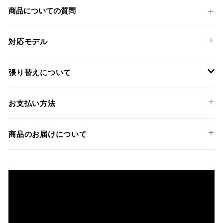
ア
す
商品についての質問
す
る
る
対応モデル
DUCATI
張り替えについて
DESERTX '22-25
装着には専門知識のあるディーラーやショップでの作業を推
お支払い方法
奨しておりますが、ご希望の方には弊社でも張替えサービス
を承っております。
以下のお支払い方法からお選び頂けます。
商品のお届けについて
クレジットカード
商品発送までの日数について
ご希望商品の在庫状況により異なります。 詳しくは該当商品
ページよりご希望のカラー、材質等(オプションがある場合)を
上記クレジットカードをご利用頂けます。
選択後に表示される納期をご確認ください。
分割払い、リボ払い、3Dセキュア対応カードをご利用の
際は、『クレジットカード決済(3Dセキュア) - SBPS』を
国内在庫ありの場合