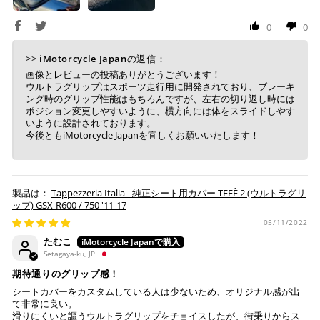
0
0
上記コンビニでお支払い頂けます。
入金確認が取れ次第、商品を手配させて頂きます。
>>
iMotorcycle Japan
の返信：
店内端末にて操作後、レジにてお支払いください。
画像とレビューの投稿ありがとうございます！
ウルトラグリップはスポーツ走行用に開発されており、ブレーキ
ング時のグリップ性能はもちろんですが、左右の切り返し時には
※ 支払期限はご注文日より7日以内とさせて頂いてお
ポジション変更しやすいように、横方向には体をスライドしやす
り、万が一過ぎてしまった場合は自動でご注文はキャン
いように設計されております。
セルとなります。
今後ともiMotorcycle Japanを宜しくお願いいたします！
※ 税込300,000円以上のお買い物の際にはご利用頂けま
せん。
※ お支払いは現金のみとなります。
Tappezzeria Italia - 純正シート用カバー TEFÈ 2 (ウルトラグリ
ップ) GSX-R600 / 750 '11-17
銀行振込
(事前決済)
05/11/2022
たむこ
Setagaya-ku, JP
期待通りのグリップ感！
ご注文時に情報をお知らせ致しますので、指定の口座に
シートカバーをカスタムしている人は少ないため、オリジナル感が出
て非常に良い。
お振り込みください。
滑りにくいと謳うウルトラグリップをチョイスしたが、街乗りからス
入金確認が取れ次第、商品を手配させて頂きます。