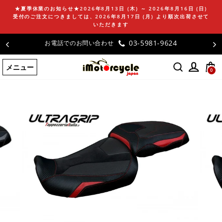
コ
★夏季休業のお知らせ★2026年8月13日 (木) ～ 2026年8月16日 (日)
ン
受付のご注文につきましては、2026年8月17日 (月) より順次出荷させて
テ
いただきます
ン
03-5981-9624
お電話でのお問い合わせ
ツ
に
メニュー
ス
0
キ
ッ
プ
す
る