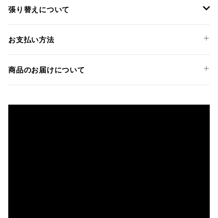
YAMAHA
張り替えについて
TRACER 9 / GT '21-22
装着には専門知識のあるディーラーやショップでの作業を推
お支払い方法
奨しておりますが、ご希望の方には弊社でも張替えサービス
を承っております。
以下のお支払い方法からお選び頂けます。
商品のお届けについて
クレジットカード
商品発送までの日数について
ご希望商品の在庫状況により異なります。 詳しくは該当商品
ページよりご希望のカラー、材質等(オプションがある場合)を
上記クレジットカードをご利用頂けます。
選択後に表示される納期をご確認ください。
分割払い、リボ払い、3Dセキュア対応カードをご利用の
際は、『クレジットカード決済(3Dセキュア) - SBPS』を
国内在庫ありの場合
ご選択ください。
商品発送時に決済完了となります。
・平日16時までのご注文、お支払い完了で即日発送いたしま
対応支払回数について以下の通りです。
す。
・一括払い
・前払い決済（銀行振込等）の場合、15時までに弊社でのご
・分割払い (3,5,6,10,12,15,18,20,24回)
入金確認が完了いたしましたら即日発送いたします。
・リボ払い