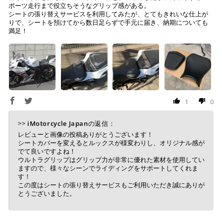
ポーツ走行まで役立ちそうなグリップ感がある。
シートの張り替えサービスを利用してみたが、とてもきれいな仕上が
※ お支払期限はご注文日より7日以内とさせて頂いてお
りで、シートを預けてから数日足らずで手元に届き、納期についても
満足！
り、万が一過ぎてしまった場合はご注文をキャンセルさ
せて頂きます。
※ 振込手数料はご負担ください。
1
0
>>
iMotorcycle Japan
の返信：
レビューと画像の投稿ありがとうございます！
シートカバーを変えるとルックスが様変わりし、オリジナル感が
でて良いですよね！
ウルトラグリップはグリップ力が非常に優れた素材を使用してい
ますので、様々なシーンでライディングをサポートしてくれま
す！
この度はシートの張り替えサービスもご利用いただき誠にありが
とうございました。