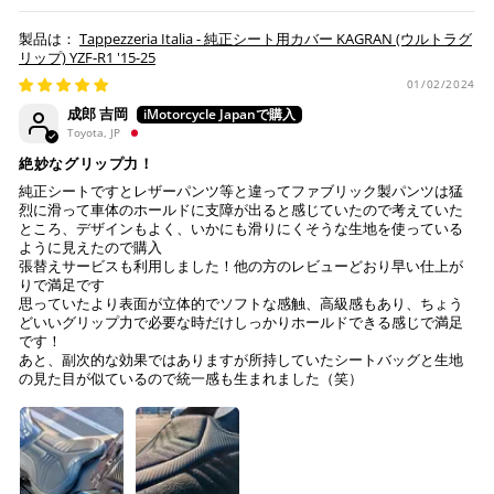
ただいたものとみなします。
※ 楽天ポイントが貯まるのは楽天カード・楽天ポイン
Tappezzeria Italia - 純正シート用カバー KAGRAN (ウルトラグ
納期について
ト・楽天ペイ残高でのお支払いに限ります。
リップ) YZF-R1 '15-25
※ 現在楽天ペイでご使用頂けるクレジットカードは
お預かりするシートは間違いなく該当車種専用の純正シ
01/02/2024
Visa、Mastercard、JCBのみです。
ートで、加工をしていない
成郎 吉岡
純正シートにダメージはない (シートベースの歪みや割
Toyota, JP
れ、スポンジの破れ等)
キャッシュレス決済
絶妙なグリップ力！
注意事項
純正シートですとレザーパンツ等と違ってファブリック製パンツは猛
烈に滑って車体のホールドに支障が出ると感じていたので考えていた
Tappezzeria Italia製品は、純正シートの形状に合わせて
ところ、デザインもよく、いかにも滑りにくそうな生地を使っている
製造されておりますが、シートの状態により弊社で作業
ように見えたので購入
張替えサービスも利用しました！他の方のレビューどおり早い仕上が
上記キャッシュレス決済アカウントからご希望のお支払
不可と判断した場合には、ご連絡の上返送させていただ
りで満足です
い方法をご選択頂き、クリックするだけで簡単に支払い
く場合もございます。
思っていたより表面が立体的でソフトな感触、高級感もあり、ちょう
が完了します。
送っていただいた純正シートが、適合外の車両と発覚
どいいグリップ力で必要な時だけしっかりホールドできる感じで満足
し、それにより不具合等生じた際には、弊社は一切の責
です！
※ ご利用には事前にPayPay、Apple Payの利用登録が
あと、副次的な効果ではありますが所持していたシートバッグと生地
任を負いません。
の見た目が似ているので統一感も生まれました（笑）
必要です。
作業後、仕上がりを確認し発送させていただきますの
で、その後の張り直しについてはお受けできかねます。
コンビニ決済
(事前決済)