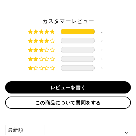
・お取り寄せ商品等を一緒にご注文の場合は、基本的にはお
※ 分割払い、リボ払いは決済金額が税込10,000円以上の
取り寄せ商品が揃ってからの発送になります。別で発送をご
場合のみご利用いただけます。
希望の場合は、ご対応いたしますのでご連絡をお願いいたし
カスタマーレビュー
※ American Expressでの分割払いのご利用には、事前
ます。
にご利用のカード会社へお申込・審査が必要となりま
純正シートを弊社に送って頂く際は、下記住所に
必ず
元払い
2
す。
にて発送ください。
お取り寄せの場合
※ Diners Clubは分割払い非対応のため、一括払い・リ
※着払いで発送された場合には受け取りを拒否させて頂きま
0
ボ払いのみご利用頂けます。
・商品ページの納期はあくまで目安になりますので、納期が
す。
0
※ 手数料、利息はご利用のカード会社の定めによります
早まる場合もございます。
iMotorcycle Japan
ので、事前にご確認ください。
0
・運送状況や繁忙期の影響により遅れが生じる場合もござい
〒112-0001
0
ます。
東京都文京区白山5-8-12 NFコーポ白山 102
楽天ペイ
TEL : 03-5981-9624
配送送料について
レビューを書く
１回のご注文で商品代金合計が¥11,000(税込）以上の場合
納期
は、送料が無料となります。
作業納期については、お預かりしてから約1週間程度で発送さ
この商品について質問をする
せていただきますが、受付状況により前後する場合もござい
※通常送料は¥770(税込)です。
いつもの楽天IDとパスワードを使ってスムーズなお支払
ます。
いが可能です。
配送会社について
楽天ポイントが貯まる・使える！「簡単」「あんしん」
承諾
SORT BY
「お得」な楽天ペイをご利用ください。
本サービスをご利用いただく場合、下記事項について同意い
ヤマト運輸になります。 配送会社の指定はできかねます。