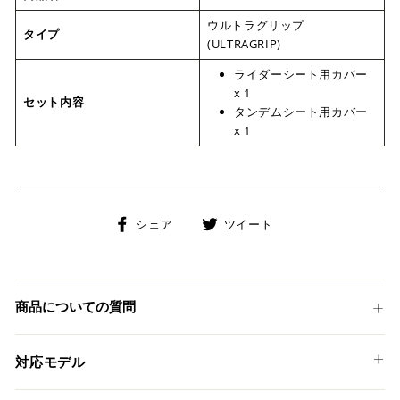
ウルトラグリップ
タイプ
(ULTRAGRIP)
ライダーシート用カバー
x 1
セット内容
タンデムシート用カバー
x 1
Facebook
Twitter
シェア
ツイート
で
に
シ
投
ェ
稿
ア
す
商品についての質問
す
る
る
対応モデル