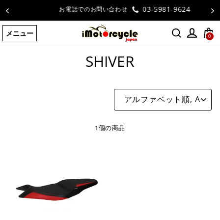
コ
03-5981-9624
お電話でのお問い合わせ
ン
テ
メニュー
ン
0
ホームページ
/
SHIVER
ツ
SHIVER
に
ス
キ
ッ
並
プ
び
す
替
え
る
1個の商品