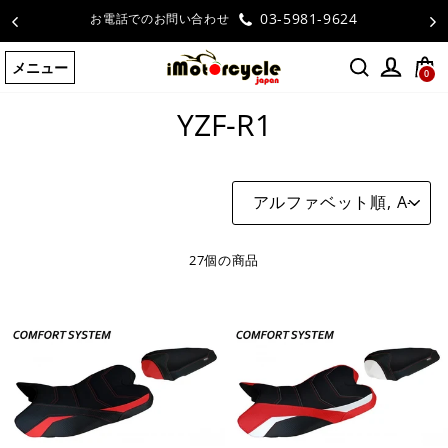
コ
03-5981-9624
お電話でのお問い合わせ
ン
テ
メニュー
ン
0
ホームページ
/
YZF-R1
ツ
YZF-R1
に
ス
キ
ッ
並
プ
び
す
替
え
る
27個の商品