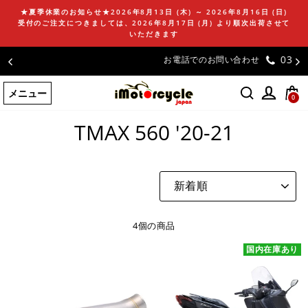
コ
★夏季休業のお知らせ★2026年8月13日 (木) ～ 2026年8月16日 (日)
ン
受付のご注文につきましては、2026年8月17日 (月) より順次出荷させて
テ
いただきます
ン
03-5981-9624
お電話でのお問い合わせ
ツ
に
メニュー
ス
0
ホームページ
/
TMAX 560 '20-21
キ
ッ
TMAX 560 '20-21
プ
す
る
並
び
替
え
4個の商品
国内在庫あり