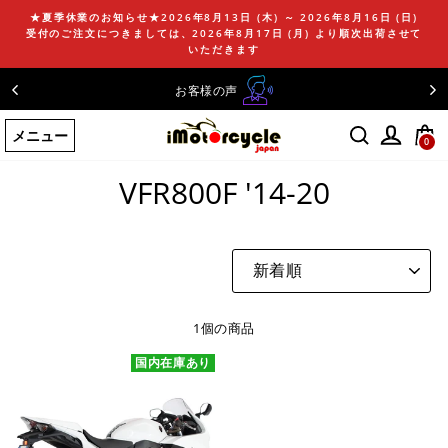
コ
★夏季休業のお知らせ★2026年8月13日 (木) ～ 2026年8月16日 (日)
ン
受付のご注文につきましては、2026年8月17日 (月) より順次出荷させて
テ
いただきます
ン
お客様の声
ツ
に
メニュー
ス
0
ホームページ
/
VFR800F '14-20
キ
ッ
VFR800F '14-20
プ
す
る
並
び
替
え
1個の商品
国内在庫あり