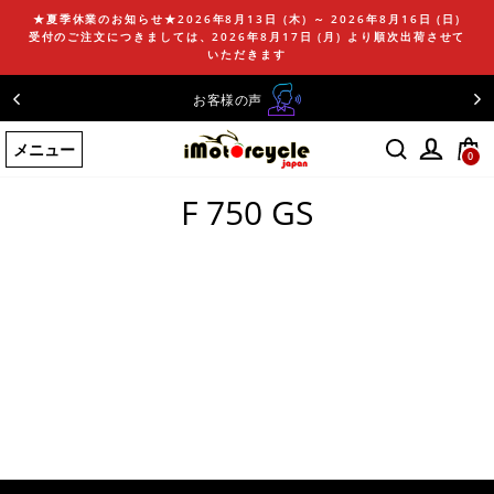
コ
★夏季休業のお知らせ★2026年8月13日 (木) ～ 2026年8月16日 (日)
ン
受付のご注文につきましては、2026年8月17日 (月) より順次出荷させて
テ
いただきます
ン
お客様の声
ツ
に
メニュー
ス
0
ホームページ
/
F 750 GS
キ
ッ
F 750 GS
プ
す
る