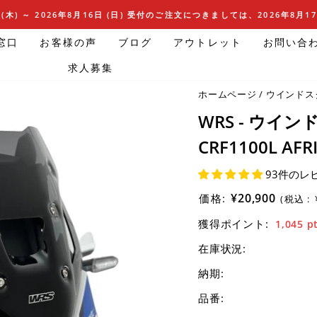
(木) ～ 2026年8月16日 (日) 受付のご注文につきましては、2026年8月
窓口
お客様の声
ブログ
アウトレット
お問い合
求人募集
ホームページ
/
ウインドス
WRS - ウイ
CRF1100L AFRI
93件のレ
¥20,900
価格:
(税込 :
獲得ポイント:
1,045
p
在庫状況:
納期:
品番: