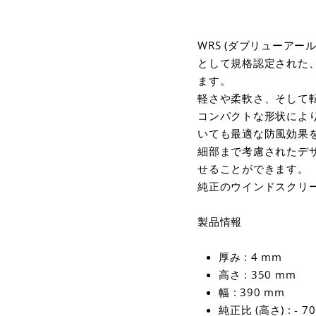
WRS (ダブリューアー
として規格認定された、
ます。
軽さや柔軟さ、そして
コンパクトな形状によ
いても最適な防風効果
細部まで考慮されたデ
せることができます。
純正のウインドスクリ
製品情報
厚み : 4 mm
高さ : 350 mm
幅 : 390 mm
純正比 (高さ) : - 7