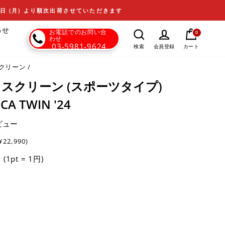
17日 (月) より順次出荷させていただきます
わせ
お電話でのお問い合
0
わせ
03-5981-9624
カート
検索
会員登録
クリーン
/
ンドスクリーン (スポーツタイプ)
CA TWIN '24
ビュー
¥22,990)
(1pt = 1円)
t