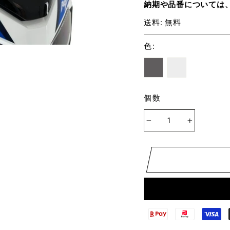
納期や品番については
送料: 無料
色
:
個数
−
+