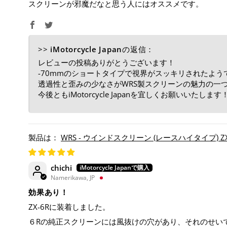
スクリーンが邪魔だなと思う人にはオススメです。
>>
iMotorcycle Japan
の返信：
レビューの投稿ありがとうございます！
-70mmのショートタイプで視界がスッキリされたよう
透過性と歪みの少なさがWRS製スクリーンの魅力の一
今後ともiMotorcycle Japanを宜しくお願いいたします
WRS - ウインドスクリーン (レースハイタイプ) ZX-6
chichi
Namerikawa, JP
効果あり！
ZX-6Rに装着しました。
６Rの純正スクリーンには風抜けの穴があり、それのせい