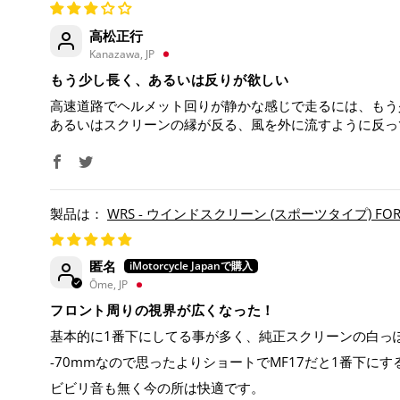
高松正行
Kanazawa, JP
もう少し長く、あるいは反りが欲しい
高速道路でヘルメット回りが静かな感じで走るには、もう少
あるいはスクリーンの縁が反る、風を外に流すように反っ
WRS - ウインドスクリーン (スポーツタイプ) FORZA 
匿名
Ōme, JP
フロント周りの視界が広くなった！
基本的に1番下にしてる事が多く、純正スクリーンの白っ
-70mmなので思ったよりショートでMF17だと1番下に
ビビリ音も無く今の所は快適です。