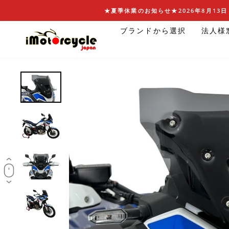
コ
★夏季休業のお知らせ★2026年8月13日 
ン
ブランドから選択
法人様
テ
ン
ツ
に
ス
キ
ッ
プ
す
る