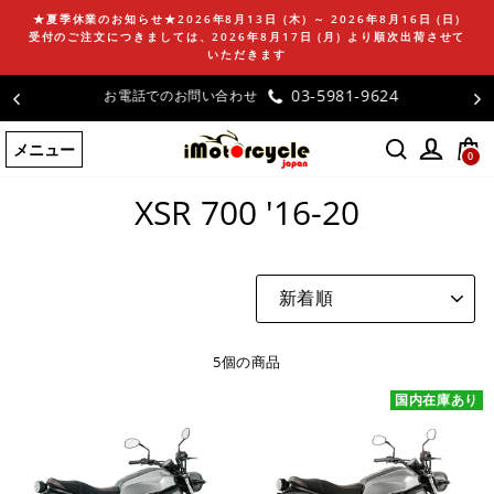
コ
★夏季休業のお知らせ★2026年8月13日 (木) ～ 2026年8月16日 (日)
ン
受付のご注文につきましては、2026年8月17日 (月) より順次出荷させて
テ
いただきます
ン
03-5981-9624
お電話でのお問い合わせ
ツ
に
メニュー
ス
0
ホームページ
/
XSR 700 '16-20
キ
ッ
XSR 700 '16-20
プ
す
る
並
び
替
え
5個の商品
国内在庫あり