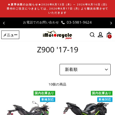
コ
★夏季休業のお知らせ★2026年8月13日 (木) ～ 2026年8月16日 (日)
ン
受付のご注文につきましては、2026年8月17日 (月) より順次出荷させて
テ
いただきます
ン
03-5981-9624
お電話でのお問い合わせ
ツ
に
メニュー
ス
0
ホームページ
/
Z900 '17-19
キ
ッ
Z900 '17-19
プ
す
る
並
び
替
え
10個の商品
国内在庫あり
国内在庫あり
車検対応
車検対応