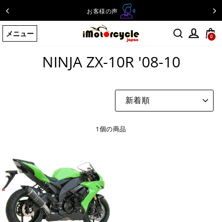
コ
お客様の声
ン
テ
メニュー
ン
0
ホームページ
/
NINJA ZX-10R '08-10
ツ
NINJA ZX-10R '08-10
に
ス
キ
ッ
並
プ
び
す
替
え
る
1個の商品