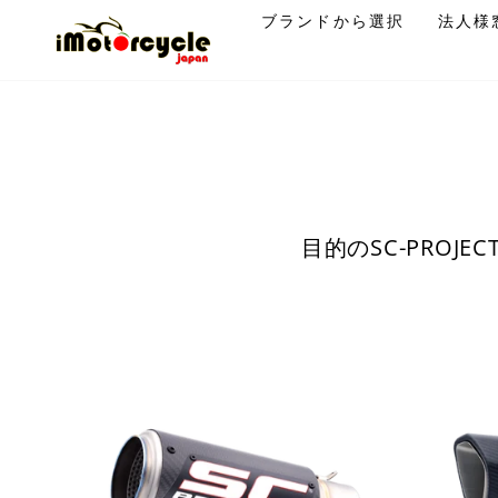
コ
ブランドから選択
法人様
ン
テ
ン
ツ
に
ス
キ
ッ
目的のSC-PRO
プ
す
る