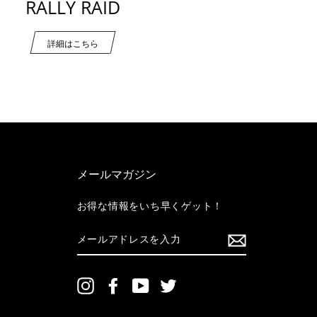
RALLY RAID
詳細はこちら
メールマガジン
お得な情報をいち早くゲット！
メ
ー
ル
ア
ド
Instagram
Facebook
YouTube
Twitter
レ
ス
を