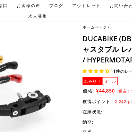
窓口
お客様の声
ブログ
アウトレット
お問い合
求人募集
ホームページ
/
DUCABIKE (
ャスタブル レバー D
/ HYPERMOTAR
11件のレ
25% OFF
セール
セ
¥44,850
価格:
(税込 :
ー
獲得ポイント:
2,242
p
ル
在庫状況:
価
格
納期: