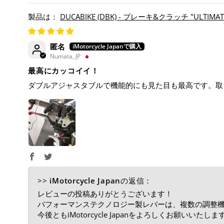
DUCABIKE (DBK) - ブレーキ&クラッチ "ULTIMATE"
SUPERSPORT 950 '22-24
匿名
Numata, JP
最高にカッコイイ！
ダブルアジャスタブルで機能的にも見た目も最高です。取
>>
iMotorcycle Japan
の返信：
レビューの投稿ありがとうございます！
パフォーマンステクノロジー製レバーは、複数の調整
今後ともiMotorcycle Japanをよろしくお願いいたしま