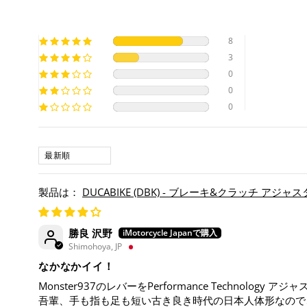
8
3
0
0
0
SORT BY
DUCABIKE (DBK) - ブレーキ&クラッチ アジ
勝良 沢野
Shimohoya, JP
なかなかイイ！
Monster937のレバーをPerformance Technology 
吾輩、手も指も足も短い古き良き時代の日本人体形なので