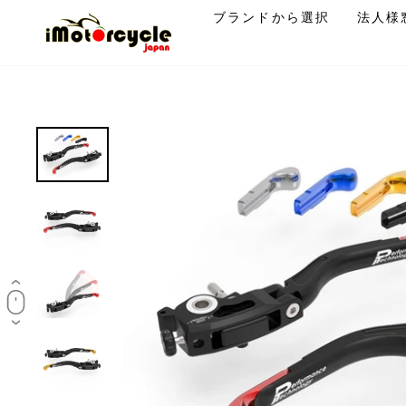
コ
ブランドから選択
法人様
ン
テ
ン
ツ
に
ス
キ
ッ
プ
す
る