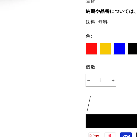
品番:
納期や品番については
送料: 無料
色
:
個数
−
+