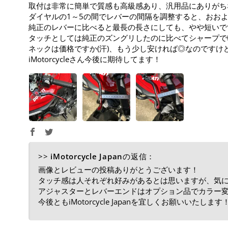
取付は非常に簡単で質感も高級感あり、汎用品にありがち
ダイヤルの1～5の間でレバーの間隔を調整すると、おおよ
純正のレバーに比べると最長の長さにしても、やや短いで
タッチとしては純正のズングリしたのに比べてシャープで
ネックは価格ですか(汗)、もう少し安ければ◎なのですけど
iMotorcycleさん今後に期待してます！
>>
iMotorcycle Japan
の返信：
画像とレビューの投稿ありがとうございます！
タッチ感は人それぞれ好みがあるとは思いますが、気
アジャスターとレバーエンドはオプション品でカラー
今後ともiMotorcycle Japanを宜しくお願いいたします