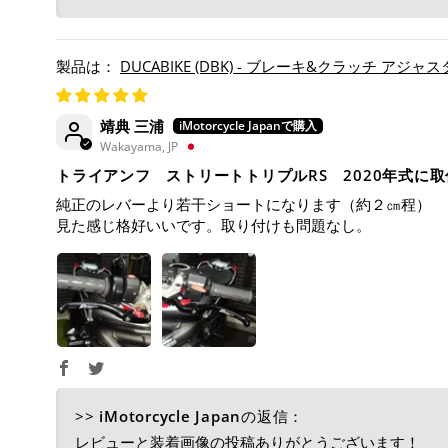
DUCABIKE (DBK) - ブレーキ&クラッチ アジャスタブル レバー
靖典 三浦
Wakayama, JP
トライアンフ ストリートトリプルRS 2020年式に取
純正のレバーより若干ショートになります（約２㎝程）
見た感じ格好いいです。取り付けも問題なし。
>>
iMotorcycle Japan
の返信：
レビューと装着画像の投稿ありがとうございます！