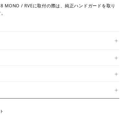
 698 MONO / RVEに取付の際は、純正ハンドガードを取り
す。
Twitter
ト
に
投