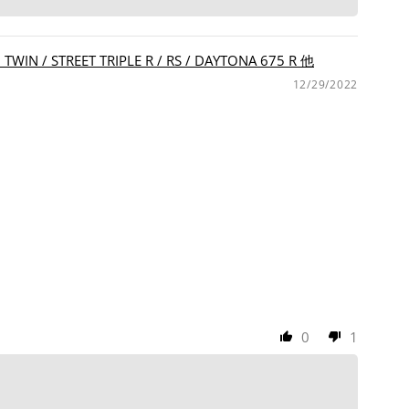
 / STREET TRIPLE R / RS / DAYTONA 675 R 他
12/29/2022
0
1