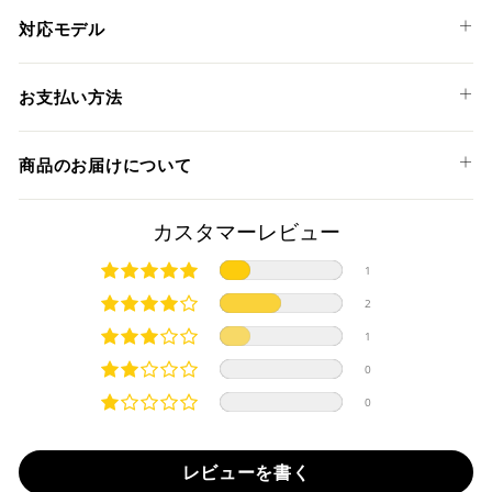
対応モデル
DUCATI
お支払い方法
DESERTX '22-25
以下のお支払い方法からお選び頂けます。
DESERTX DISCOVERY '25
商品のお届けについて
クレジットカード
DESERTX RALLY '24-25
HYPERMOTARD 939 '16-18
商品発送までの日数について
カスタマーレビュー
HYPERMOTARD 939 SP '16-18
HYPERSTRADA 939 '16-17
ご希望商品の在庫状況により異なります。 詳しくは該当商品
1
ページよりご希望のカラー、材質等(オプションがある場合)を
SCRAMBLER DESERT SLED '17-23
上記クレジットカードをご利用頂けます。
2
選択後に表示される納期をご確認ください。
SCRAMBLER DS FASTHOUSE
分割払い、リボ払い、3Dセキュア対応カードをご利用の
1
際は、『クレジットカード決済(3Dセキュア) - SBPS』を
MULTISTRADA 1200 DVT ENDURO '16-19
国内在庫ありの場合
ご選択ください。
MULTISTRADA 1260 ENDURO '19-21
0
商品発送時に決済完了となります。
・平日16時までのご注文、お支払い完了で即日発送いたしま
MULTISTRADA V2 '22-24
0
対応支払回数について以下の通りです。
す。
MULTISTRADA V2 S '22-24
・一括払い
MULTISTRADA V4 '21-24
・前払い決済（銀行振込等）の場合、15時までに弊社でのご
・分割払い (3,5,6,10,12,15,18,20,24回)
レビューを書く
MULTISTRADA V4 S '21-24
入金確認が完了いたしましたら即日発送いたします。
・リボ払い