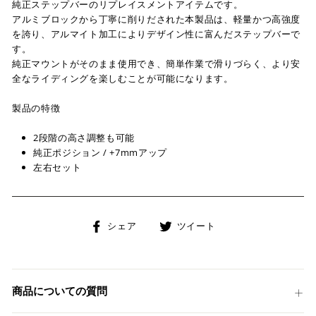
純正ステップバーのリプレイスメントアイテムです。
アルミブロックから丁寧に削りだされた本製品は、軽量かつ高強度
を誇り、アルマイト加工によりデザイン性に富んだステップバーで
す。
純正マウントがそのまま使用でき、簡単作業で滑りづらく、より安
全なライディングを楽しむことが可能になります。
製品の特徴
2段階の高さ調整も可能
純正ポジション / +7mmアップ
左右セット
Facebook
Twitter
シェア
ツイート
で
に
シ
投
ェ
稿
ア
す
商品についての質問
す
る
る