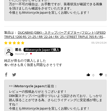
入金確認が取れ次第、商品を手配させて頂きます。
万が一不可の場合は、お手数ですが、装着状況が確認できる画像
を頂けましたら確認をさせていただきます。
※ お支払期限はご注文日より7日以内とさせて頂いてお
今後ともiMotorcycle Japanを宜しくお願いいたします！
り、万が一過ぎてしまった場合はご注文をキャンセルさ
せて頂きます。
※ 振込手数料はご負担ください。
DUCABIKE (DBK) - ステップバーアダプター (フロント) SPEED
TRIPLE 1200 RS '21-25 / RR '22-24 / RX '25 / STREET TRIPLE 765 R / RS
'17-24 / S '17-23 / MOTO2 EDITION '23-24
05/29/2024
匿名
Honchō, JP
純正が滑るので購入しました
食い付きも良く強度も問題なさそうです
0
0
>>
iMotorcycle Japan
の返信：
レビューの投稿ありがとうございます！
DBK製ステップバーは滑りづらいよう設計されており、しっかり
踏ん張ることができる為、さらにライディングに安定感が増しま
すね！
今後ともiMotorcycle Japanを宜しくお願いいたします！