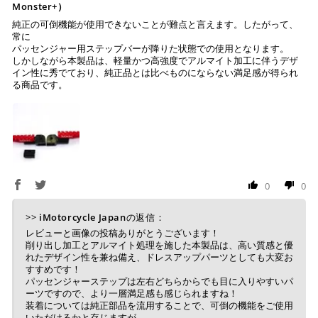
Monster+）
純正の可倒機能が使用できないことが難点と言えます。したがって、
常に
上記コンビニでお支払い頂けます。
パッセンジャー用ステップバーが降りた状態での使用となります。
しかしながら本製品は、軽量かつ高強度でアルマイト加工に伴うデザ
入金確認が取れ次第、商品を手配させて頂きます。
イン性に秀でており、純正品とは比べものにならない満足感が得られ
店内端末にて操作後、レジにてお支払いください。
る商品です。
※ 支払期限はご注文日より7日以内とさせて頂いてお
り、万が一過ぎてしまった場合は自動でご注文はキャン
セルとなります。
※ 税込300,000円以上のお買い物の際にはご利用頂けま
せん。
※ お支払いは現金のみとなります。
0
0
>>
iMotorcycle Japan
の返信：
銀行振込
(事前決済)
レビューと画像の投稿ありがとうございます！
削り出し加工とアルマイト処理を施した本製品は、高い質感と優
れたデザイン性を兼ね備え、ドレスアップパーツとしても大変お
すすめです！
パッセンジャーステップは左右どちらからでも目に入りやすいパ
ご注文時に情報をお知らせ致しますので、指定の口座に
ーツですので、より一層満足感も感じられますね！
装着については純正部品を流用することで、可倒の機能をご使用
お振り込みください。
いただけるかと存じますが、