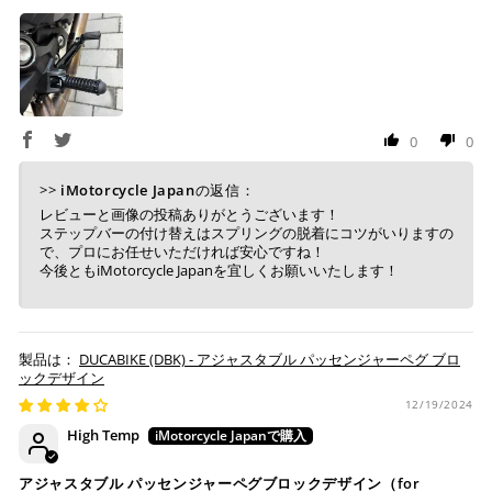
※ 楽天ポイントが貯まるのは楽天カード・楽天ポイン
ト・楽天ペイ残高でのお支払いに限ります。
※ 現在楽天ペイでご使用頂けるクレジットカードは
Visa、Mastercard、JCBのみです。
0
0
キャッシュレス決済
>>
iMotorcycle Japan
の返信：
レビューと画像の投稿ありがとうございます！
ステップバーの付け替えはスプリングの脱着にコツがいりますの
で、プロにお任せいただければ安心ですね！
今後ともiMotorcycle Japanを宜しくお願いいたします！
上記キャッシュレス決済アカウントからご希望のお支払
い方法をご選択頂き、クリックするだけで簡単に支払い
が完了します。
DUCABIKE (DBK) - アジャスタブル パッセンジャーペグ ブロ
※ ご利用には事前にPayPay、Apple Payの利用登録が
ックデザイン
必要です。
12/19/2024
High Temp
コンビニ決済
(事前決済)
アジャスタブル パッセンジャーペグブロックデザイン（for