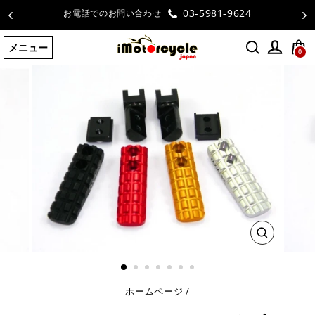
コ
03-5981-9624
お電話でのお問い合わせ
ン
テ
メニュー
ン
0
ツ
に
ス
キ
ッ
プ
す
る
閉
じ
る
ホームページ
/