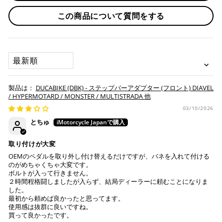
MULTISTRADA V4 PIKES PEAK '22-24
・お取り寄せ商品等を一緒にご注文の場合は、基本的にはお
この商品について質問をする
※ 分割払い、リボ払いは決済金額が税込10,000円以上の
MULTISTRADA V4 RS '24
取り寄せ商品が揃ってからの発送になります。別で発送をご
場合のみご利用いただけます。
希望の場合は、ご対応いたしますのでご連絡をお願いいたし
MOTO GUZZI
※ American Expressでの分割払いのご利用には、事前
ます。
にご利用のカード会社へお申込・審査が必要となりま
V100 MANDELLO '22-25
SORT BY
す。
お取り寄せの場合
V100 MANDELLO AVIAZIONE NAVALE '23-25
※ Diners Clubは分割払い非対応のため、一括払い・リ
V100 MANDELLO S '22-25
ボ払いのみご利用頂けます。
・商品ページの納期はあくまで目安になりますので、納期が
DUCABIKE (DBK) - ステップバーアダプター (フロント) DIAVEL
※ 手数料、利息はご利用のカード会社の定めによります
早まる場合もございます。
/ HYPERMOTARD / MONSTER / MULTISTRADA 他
ので、事前にご確認ください。
・運送状況や繁忙期の影響により遅れが生じる場合もござい
03/10/2026
ます。
とちゅ
楽天ペイ
配送送料について
取り付けが大変
１回のご注文で商品代金合計が¥11,000(税込）以上の場合
OEMのペダルを取り外し付け替えるだけですが、バネを入れて付ける
は、送料が無料となります。
のがめちゃくちゃ大変です。
ボルトが入って行きません。
※通常送料は¥770(税込)です。
２時間程格闘しましたが入らず、結局ディーラーに頼むことになりま
いつもの楽天IDとパスワードを使ってスムーズなお支払
した。
いが可能です。
最初から頼めば良かったと思ってます。
配送会社について
楽天ポイントが貯まる・使える！「簡単」「あんしん」
使用感は抜群に良いですね。
「お得」な楽天ペイをご利用ください。
買って良かったです。
ヤマト運輸になります。 配送会社の指定はできかねます。