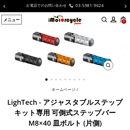
コ
03-5981-9624
お電話でのお問い合わせ
ン
テ
メニュー
ン
0
ツ
に
ス
キ
ッ
プ
す
る
閉
じ
る
ホームページ
/
LighTech - アジャスタブルステップ
キット専用 可倒式ステップバー
M8×40 皿ボルト (片側)