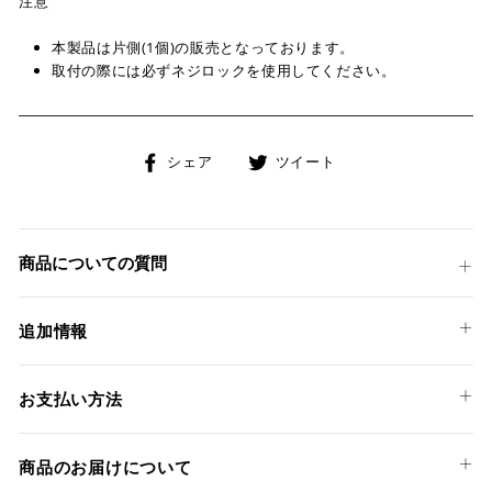
注意
本製品は片側(1個)の販売となっております。
取付の際には必ずネジロックを使用してください。
Facebook
Twitter
シェア
ツイート
で
に
シ
投
ェ
稿
ア
す
商品についての質問
す
る
る
追加情報
ご購入前にお持ちのステップキットの取扱説明書よりステッ
お支払い方法
プバー用ボルトのサイズをご確認ください。
不明の場合はステップキットの品番や適合車種を直接ご連絡
以下のお支払い方法からお選び頂けます。
ください。
商品のお届けについて
クレジットカード