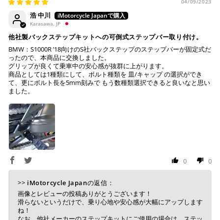
※ 手数料、利息はご利用のカード会社の定めによります
早まる場合もございます。
04/09/2023
ので、事前にご確認ください。
浩 中川
・運送状況や繁忙期の影響により遅れが生じる場合もござい
Karasawa, JP
ます。
他社製バックステップキットへの可倒式ステップバー取り付け。
楽天ペイ
配送送料について
BMW：S1000R ’18向けのS社バックステップのステップバーが固定式だ
ったので、本商品に交換しました。
グリップが良くて乗車中の安心感が抜群に上がります。
１回のご注文で商品代金合計が¥11,000(税込）以上の場合
商品としては1種類にして、ボルト種類を 皿/キャップ の選択ができ
は、送料が無料となります。
て、更にボルト長を5mm刻みで もう数種類選択できると良いなと思い
ました。
※通常送料は¥770(税込)です。
いつもの楽天IDとパスワードを使ってスムーズなお支払
いが可能です。
配送会社について
楽天ポイントが貯まる・使える！「簡単」「あんしん」
「お得」な楽天ペイをご利用ください。
ヤマト運輸になります。 配送会社の指定はできかねます。
※ 楽天ポイントが貯まるのは楽天カード・楽天ポイン
ト・楽天ペイ残高でのお支払いに限ります。
0
0
※ 現在楽天ペイでご使用頂けるクレジットカードは
Visa、Mastercard、JCBのみです。
>>
iMotorcycle Japan
の返信：
画像とレビューの投稿ありがとうございます！
滑らないというだけで、乗り心地や安心感が大幅にアップします
キャッシュレス決済
ね！
なお、他社メーカーのステップキットにご使用の場合は、ステッ