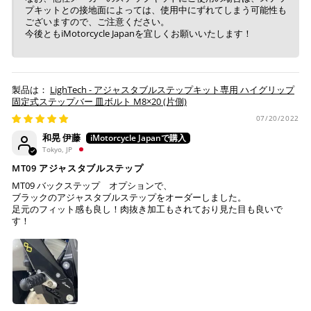
プキットとの接地面によっては、使用中にずれてしまう可能性も
ございますので、ご注意ください。
今後ともiMotorcycle Japanを宜しくお願いいたします！
上記キャッシュレス決済アカウントからご希望のお支払
い方法をご選択頂き、クリックするだけで簡単に支払い
が完了します。
LighTech - アジャスタブルステップキット専用 ハイグリップ
固定式ステップバー 皿ボルト M8×20 (片側)
※ ご利用には事前にPayPay、Apple Payの利用登録が
07/20/2022
必要です。
和晃 伊藤
Tokyo, JP
コンビニ決済
(事前決済)
MT09 アジャスタブルステップ
MT09 バックステップ オプションで、
ブラックのアジャスタブルステップをオーダーしました。
足元のフィット感も良し！肉抜き加工もされており見た目も良いで
す！
上記コンビニでお支払い頂けます。
入金確認が取れ次第、商品を手配させて頂きます。
店内端末にて操作後、レジにてお支払いください。
※ 支払期限はご注文日より7日以内とさせて頂いてお
り、万が一過ぎてしまった場合は自動でご注文はキャン