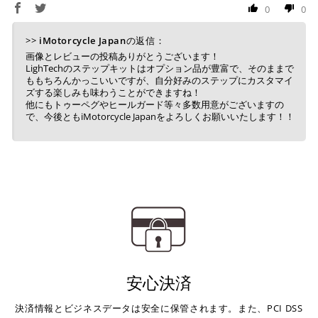
0
0
セルとなります。
※ 税込300,000円以上のお買い物の際にはご利用頂けま
>>
iMotorcycle Japan
の返信：
せん。
画像とレビューの投稿ありがとうございます！
※ お支払いは現金のみとなります。
LighTechのステップキットはオプション品が豊富で、そのままで
ももちろんかっこいいですが、自分好みのステップにカスタマイ
ズする楽しみも味わうことができますね！
銀行振込
(事前決済)
他にもトゥーペグやヒールガード等々多数用意がございますの
で、今後ともiMotorcycle Japanをよろしくお願いいたします！！
ご注文時に情報をお知らせ致しますので、指定の口座に
お振り込みください。
入金確認が取れ次第、商品を手配させて頂きます。
※ お支払期限はご注文日より7日以内とさせて頂いてお
り、万が一過ぎてしまった場合はご注文をキャンセルさ
せて頂きます。
※ 振込手数料はご負担ください。
安心決済
決済情報とビジネスデータは安全に保管されます。また、PCI DSS