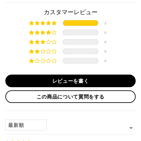
商品発送までの日数について
カスタマーレビュー
ご希望商品の在庫状況により異なります。 詳しくは該当商品
2
ページよりご希望のカラー、材質等(オプションがある場合)を
上記クレジットカードをご利用頂けます。
0
選択後に表示される納期をご確認ください。
分割払い、リボ払い、3Dセキュア対応カードをご利用の
0
際は、『クレジットカード決済(3Dセキュア) - SBPS』を
国内在庫ありの場合
ご選択ください。
0
商品発送時に決済完了となります。
・平日16時までのご注文、お支払い完了で即日発送いたしま
0
対応支払回数について以下の通りです。
す。
・一括払い
・前払い決済（銀行振込等）の場合、15時までに弊社でのご
・分割払い (3,5,6,10,12,15,18,20,24回)
レビューを書く
入金確認が完了いたしましたら即日発送いたします。
・リボ払い
・お取り寄せ商品等を一緒にご注文の場合は、基本的にはお
この商品について質問をする
※ 分割払い、リボ払いは決済金額が税込10,000円以上の
取り寄せ商品が揃ってからの発送になります。別で発送をご
場合のみご利用いただけます。
希望の場合は、ご対応いたしますのでご連絡をお願いいたし
※ American Expressでの分割払いのご利用には、事前
ます。
にご利用のカード会社へお申込・審査が必要となりま
SORT BY
す。
お取り寄せの場合
※ Diners Clubは分割払い非対応のため、一括払い・リ
ボ払いのみご利用頂けます。
・商品ページの納期はあくまで目安になりますので、納期が