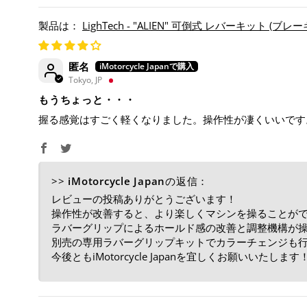
LighTech - "ALIEN" 可倒式 レバーキット (ブレーキ ＆
匿名
Tokyo, JP
もうちょっと・・・
握る感覚はすごく軽くなりました。操作性が凄くいいです
>>
iMotorcycle Japan
の返信：
レビューの投稿ありがとうございます！
操作性が改善すると、より楽しくマシンを操ることが
ラバーグリップによるホールド感の改善と調整機構が
別売の専用ラバーグリップキットでカラーチェンジも
今後ともiMotorcycle Japanを宜しくお願いいたします