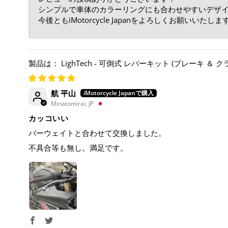
シンプルで車体のカラーリングにも合わせやすいデザイン
今後ともiMotorcycle Japanをよろしくお願いいたしま
LighTech - 可倒式 レバーキット (ブレーキ ＆ クラッチ)
航 平山
Minatomirai, JP
カッコいい
バーウェイトと合わせて交換しました。
不具合等も無し。満足です。