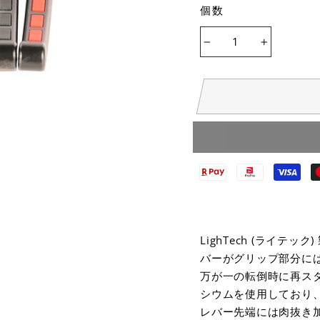
個数
−
+
LighTech (ライテッ
バーがグリップ部分に
万が一の転倒時に再ス
シウムを使用しており
レバー先端には肉抜き