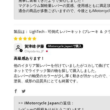
無事に装着できたようで安心しました！
マグネシウム製軽量レバーの質感、使用感ともに満足
適合の商品が多数ございますので、今後ともiMotorcycl
LighTech - 可倒式 レバーキット (ブレーキ ＆ クラッチ) 
賀津雄 伊藤
Chiyoda-ku, JP
高級感あります！
他のイタリア製レバーを付けていましたがコカして曲げて
ネットでライテック製の物を探して購入しました。
左レバーの軸受のカラーが少し厚く動きが渋かったので、
塗装、成形の品質共にとても綺麗です。
>>
iMotorcycle Japan
の返信：
レビューの投稿ありがとうございます！