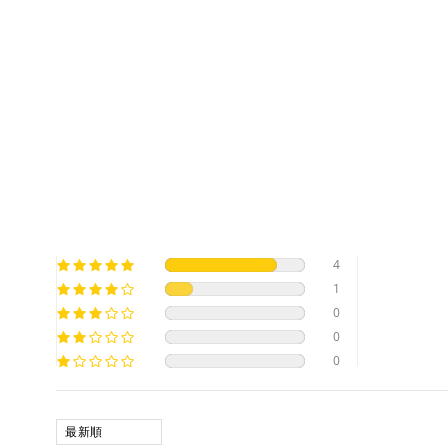
4
1
0
0
0
SORT BY