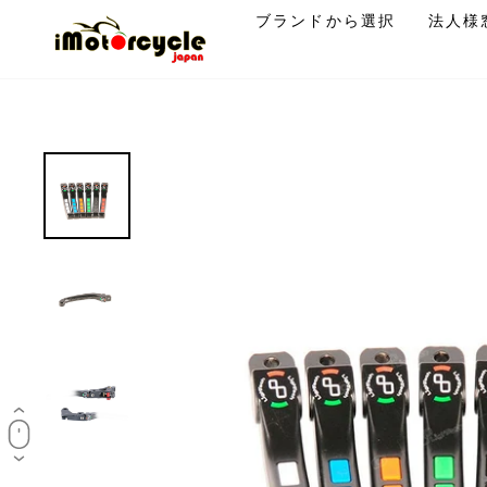
コ
ブランドから選択
法人様
ン
テ
ン
ツ
に
ス
キ
ッ
プ
す
る