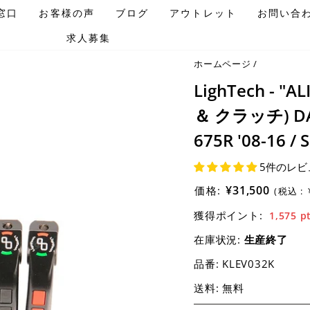
窓口
お客様の声
ブログ
アウトレット
お問い合
求人募集
ホームページ
/
LighTech -
＆ クラッチ) DAYT
675R '08-16 / 
5件のレビ
¥31,500
価格:
(税込 :
獲得ポイント:
1,575
p
在庫状況:
生産終了
品番:
KLEV032K
送料: 無料