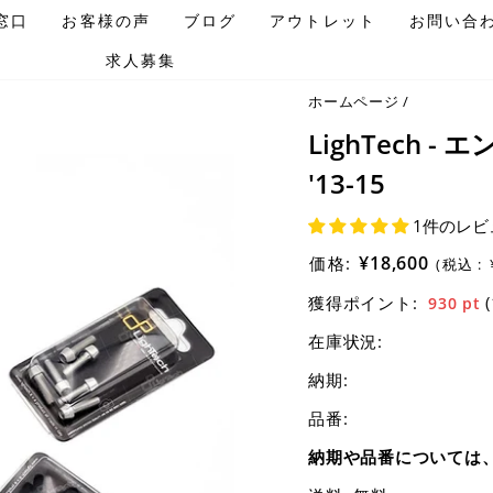
窓口
お客様の声
ブログ
アウトレット
お問い合
求人募集
ホームページ
/
LighTech -
'13-15
1件のレビ
¥18,600
価格:
(税込 :
獲得ポイント:
930
pt
在庫状況:
納期:
品番:
納期や品番については