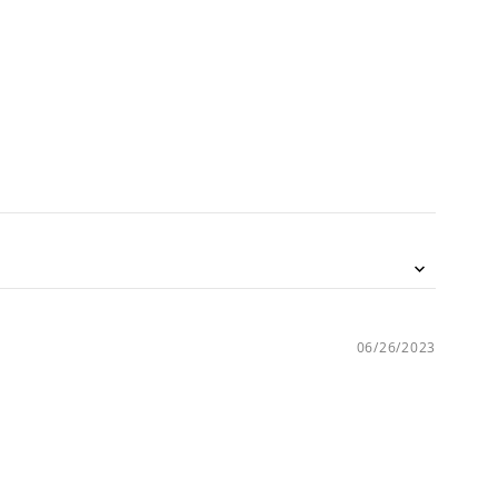
稿
す
る
06/26/2023