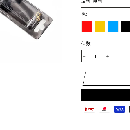
送料: 無料
色
:
個数
−
+