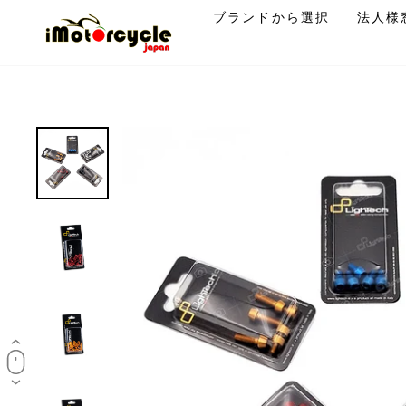
コ
ブランドから選択
法人様
ン
テ
ン
ツ
に
ス
キ
ッ
プ
す
る