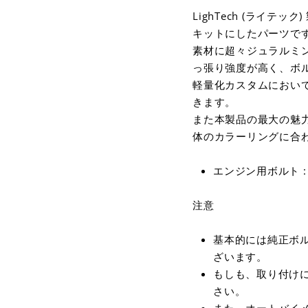
LighTech (ライ
キットにしたパーツで
素材に超々ジュラルミン
っ張り強度が高く、ボ
軽量化カスタムにおい
きます。
また本製品の最大の魅力
体のカラーリングに合
エンジン用ボルト : 
注意
基本的には純正ボ
ざいます。
もしも、取り付け
さい。