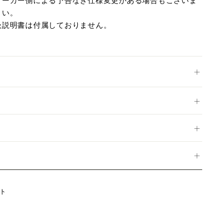
メーカー側による予告なき仕様変更がある場合もございま
さい。
扱説明書は付属しておりません。
Twitter
ト
に
投