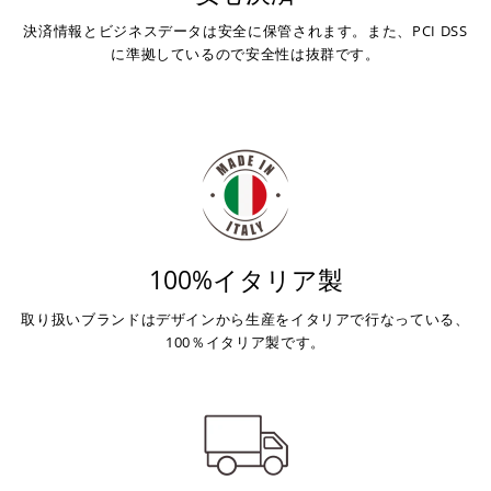
が完了します。
決済情報とビジネスデータは安全に保管されます。また、PCI DSS
※ ご利用には事前にPayPay、Apple Payの利用登録が
に準拠しているので安全性は抜群です。
必要です。
コンビニ決済
(事前決済)
上記コンビニでお支払い頂けます。
100%イタリア製
入金確認が取れ次第、商品を手配させて頂きます。
店内端末にて操作後、レジにてお支払いください。
取り扱いブランドはデザインから生産をイタリアで行なっている、
100％イタリア製です。
※ 支払期限はご注文日より7日以内とさせて頂いてお
り、万が一過ぎてしまった場合は自動でご注文はキャン
セルとなります。
※ 税込300,000円以上のお買い物の際にはご利用頂けま
せん。
※ お支払いは現金のみとなります。