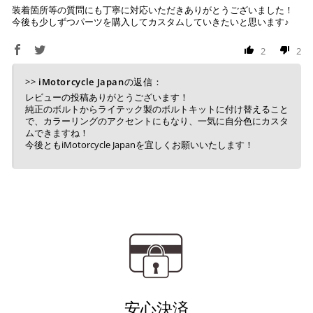
装着箇所等の質問にも丁寧に対応いただきありがとうございました！
１回のご注文で商品代金合計が¥11,000(税込）以上の場合
今後も少しずつパーツを購入してカスタムしていきたいと思います♪
は、送料が無料となります。
2
2
※通常送料は¥770(税込)です。
いつもの楽天IDとパスワードを使ってスムーズなお支払
いが可能です。
配送会社について
>>
iMotorcycle Japan
の返信：
楽天ポイントが貯まる・使える！「簡単」「あんしん」
レビューの投稿ありがとうございます！
「お得」な楽天ペイをご利用ください。
ヤマト運輸になります。 配送会社の指定はできかねます。
純正のボルトからライテック製のボルトキットに付け替えること
で、カラーリングのアクセントにもなり、一気に自分色にカスタ
※ 楽天ポイントが貯まるのは楽天カード・楽天ポイン
ムできますね！
今後ともiMotorcycle Japanを宜しくお願いいたします！
ト・楽天ペイ残高でのお支払いに限ります。
※ 現在楽天ペイでご使用頂けるクレジットカードは
Visa、Mastercard、JCBのみです。
キャッシュレス決済
上記キャッシュレス決済アカウントからご希望のお支払
い方法をご選択頂き、クリックするだけで簡単に支払い
安心決済