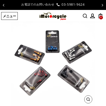
コ
03-5981-9624
お電話でのお問い合わせ
ン
テ
メニュー
ン
0
ツ
に
ス
キ
ッ
プ
す
る
閉
じ