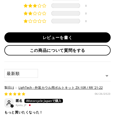
分割払い、リボ払い、3Dセキュア対応カードをご利用の
0
際は、『クレジットカード決済(3Dセキュア) - SBPS』を
国内在庫ありの場合
ご選択ください。
0
商品発送時に決済完了となります。
・平日16時までのご注文、お支払い完了で即日発送いたしま
0
対応支払回数について以下の通りです。
す。
・一括払い
・前払い決済（銀行振込等）の場合、15時までに弊社でのご
・分割払い (3,5,6,10,12,15,18,20,24回)
レビューを書く
入金確認が完了いたしましたら即日発送いたします。
・リボ払い
・お取り寄せ商品等を一緒にご注文の場合は、基本的にはお
この商品について質問をする
※ 分割払い、リボ払いは決済金額が税込10,000円以上の
取り寄せ商品が揃ってからの発送になります。別で発送をご
場合のみご利用いただけます。
希望の場合は、ご対応いたしますのでご連絡をお願いいたし
※ American Expressでの分割払いのご利用には、事前
ます。
にご利用のカード会社へお申込・審査が必要となりま
SORT BY
す。
お取り寄せの場合
※ Diners Clubは分割払い非対応のため、一括払い・リ
ボ払いのみご利用頂けます。
・商品ページの納期はあくまで目安になりますので、納期が
LighTech - 外装カウル用ボルトキット ZX-10R / RR '21-22
※ 手数料、利息はご利用のカード会社の定めによります
早まる場合もございます。
ので、事前にご確認ください。
06/26/2023
・運送状況や繁忙期の影響により遅れが生じる場合もござい
匿名
ます。
Kyoto, JP
楽天ペイ
配送送料について
もっと買いたくなった！