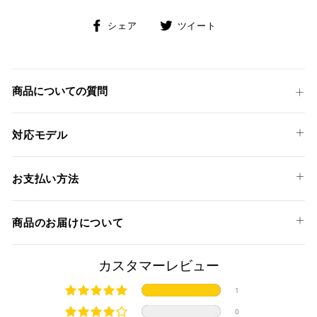
Facebook
Twitter
シェア
ツイート
で
に
シ
投
ェ
稿
ア
す
商品についての質問
す
る
る
対応モデル
HONDA
お支払い方法
CBR600RR '07-08
以下のお支払い方法からお選び頂けます。
商品のお届けについて
クレジットカード
商品発送までの日数について
カスタマーレビュー
ご希望商品の在庫状況により異なります。 詳しくは該当商品
1
ページよりご希望のカラー、材質等(オプションがある場合)を
上記クレジットカードをご利用頂けます。
0
選択後に表示される納期をご確認ください。