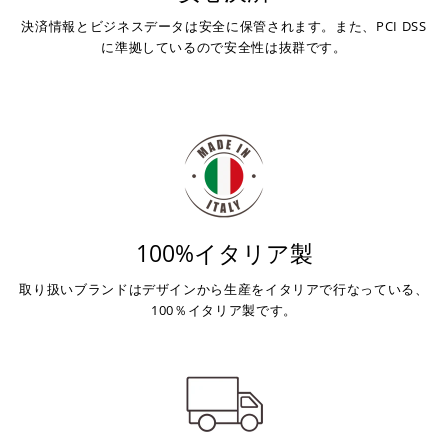
が完了します。
決済情報とビジネスデータは安全に保管されます。また、PCI DSS
※ ご利用には事前にPayPay、Apple Payの利用登録が
に準拠しているので安全性は抜群です。
必要です。
コンビニ決済
(事前決済)
上記コンビニでお支払い頂けます。
100%イタリア製
入金確認が取れ次第、商品を手配させて頂きます。
店内端末にて操作後、レジにてお支払いください。
取り扱いブランドはデザインから生産をイタリアで行なっている、
100％イタリア製です。
※ 支払期限はご注文日より7日以内とさせて頂いてお
り、万が一過ぎてしまった場合は自動でご注文はキャン
セルとなります。
※ 税込300,000円以上のお買い物の際にはご利用頂けま
せん。
※ お支払いは現金のみとなります。