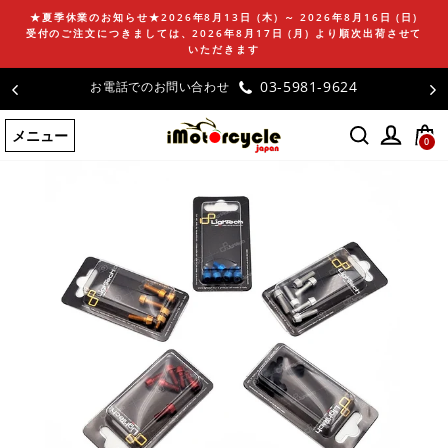
コ
★夏季休業のお知らせ★2026年8月13日 (木) ～ 2026年8月16日 (日)
ン
受付のご注文につきましては、2026年8月17日 (月) より順次出荷させて
テ
いただきます
ン
03-5981-9624
お電話でのお問い合わせ
ツ
に
メニュー
ス
0
キ
ッ
プ
す
る