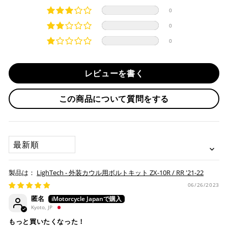
分割払い、リボ払い、3Dセキュア対応カードをご利用の
0
際は、『クレジットカード決済(3Dセキュア) - SBPS』を
国内在庫ありの場合
ご選択ください。
0
商品発送時に決済完了となります。
・平日16時までのご注文、お支払い完了で即日発送いたしま
0
対応支払回数について以下の通りです。
す。
・一括払い
・前払い決済（銀行振込等）の場合、15時までに弊社でのご
・分割払い (3,5,6,10,12,15,18,20,24回)
レビューを書く
入金確認が完了いたしましたら即日発送いたします。
・リボ払い
・お取り寄せ商品等を一緒にご注文の場合は、基本的にはお
この商品について質問をする
※ 分割払い、リボ払いは決済金額が税込10,000円以上の
取り寄せ商品が揃ってからの発送になります。別で発送をご
場合のみご利用いただけます。
希望の場合は、ご対応いたしますのでご連絡をお願いいたし
※ American Expressでの分割払いのご利用には、事前
ます。
にご利用のカード会社へお申込・審査が必要となりま
SORT BY
す。
お取り寄せの場合
※ Diners Clubは分割払い非対応のため、一括払い・リ
ボ払いのみご利用頂けます。
・商品ページの納期はあくまで目安になりますので、納期が
LighTech - 外装カウル用ボルトキット ZX-10R / RR '21-22
※ 手数料、利息はご利用のカード会社の定めによります
早まる場合もございます。
ので、事前にご確認ください。
06/26/2023
・運送状況や繁忙期の影響により遅れが生じる場合もござい
匿名
ます。
Kyoto, JP
楽天ペイ
配送送料について
もっと買いたくなった！