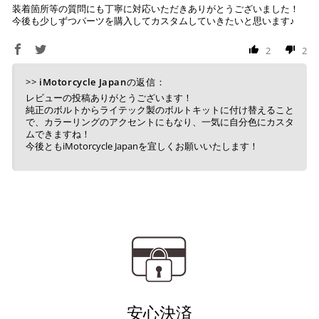
装着箇所等の質問にも丁寧に対応いただきありがとうございました！
１回のご注文で商品代金合計が¥11,000(税込）以上の場合
今後も少しずつパーツを購入してカスタムしていきたいと思います♪
は、送料が無料となります。
2
2
※通常送料は¥770(税込)です。
いつもの楽天IDとパスワードを使ってスムーズなお支払
いが可能です。
配送会社について
>>
iMotorcycle Japan
の返信：
楽天ポイントが貯まる・使える！「簡単」「あんしん」
レビューの投稿ありがとうございます！
「お得」な楽天ペイをご利用ください。
ヤマト運輸になります。 配送会社の指定はできかねます。
純正のボルトからライテック製のボルトキットに付け替えること
で、カラーリングのアクセントにもなり、一気に自分色にカスタ
※ 楽天ポイントが貯まるのは楽天カード・楽天ポイン
ムできますね！
今後ともiMotorcycle Japanを宜しくお願いいたします！
ト・楽天ペイ残高でのお支払いに限ります。
※ 現在楽天ペイでご使用頂けるクレジットカードは
Visa、Mastercard、JCBのみです。
キャッシュレス決済
上記キャッシュレス決済アカウントからご希望のお支払
い方法をご選択頂き、クリックするだけで簡単に支払い
安心決済