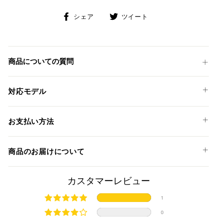
Facebook
Twitter
シェア
ツイート
で
に
シ
投
ェ
稿
ア
す
商品についての質問
す
る
る
対応モデル
HONDA
お支払い方法
CBR600RR '09-12
以下のお支払い方法からお選び頂けます。
商品のお届けについて
クレジットカード
商品発送までの日数について
カスタマーレビュー
ご希望商品の在庫状況により異なります。 詳しくは該当商品
1
ページよりご希望のカラー、材質等(オプションがある場合)を
上記クレジットカードをご利用頂けます。
0
選択後に表示される納期をご確認ください。