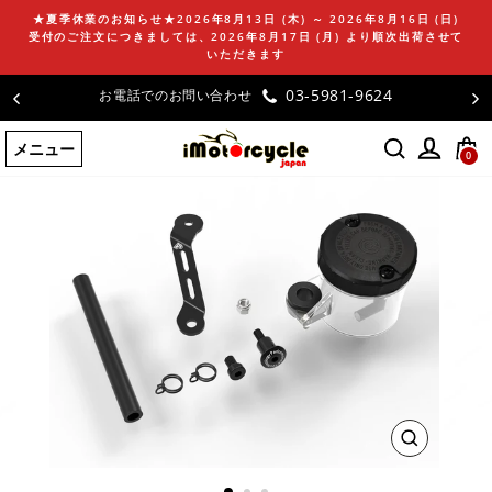
コ
★夏季休業のお知らせ★2026年8月13日 (木) ～ 2026年8月16日 (日)
ン
受付のご注文につきましては、2026年8月17日 (月) より順次出荷させて
テ
いただきます
ン
03-5981-9624
お電話でのお問い合わせ
ツ
に
メニュー
ス
0
キ
ッ
プ
す
る
閉
じ
る