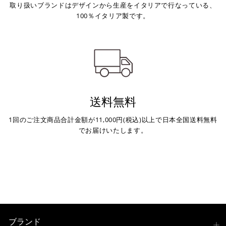
取り扱いブランドはデザインから生産をイタリアで行なっている、
いが可能です。
100％イタリア製です。
配送会社について
楽天ポイントが貯まる・使える！「簡単」「あんしん」
「お得」な楽天ペイをご利用ください。
ヤマト運輸になります。 配送会社の指定はできかねます。
※ 楽天ポイントが貯まるのは楽天カード・楽天ポイン
ト・楽天ペイ残高でのお支払いに限ります。
※ 現在楽天ペイでご使用頂けるクレジットカードは
Visa、Mastercard、JCBのみです。
送料無料
キャッシュレス決済
1回のご注文商品合計金額が11,000円(税込)以上で日本全国送料無料
でお届けいたします。
上記キャッシュレス決済アカウントからご希望のお支払
い方法をご選択頂き、クリックするだけで簡単に支払い
が完了します。
※ ご利用には事前にPayPay、Apple Payの利用登録が
必要です。
ブランド