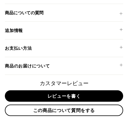
ェ
稿
ア
す
商品についての質問
す
る
る
追加情報
DUCABIKE (DBK) 製ブレーキラジアルマスターシリンダー (品
お支払い方法
番：HPB)
以下のお支払い方法からお選び頂けます。
商品のお届けについて
クレジットカード
商品発送までの日数について
カスタマーレビュー
ご希望商品の在庫状況により異なります。 詳しくは該当商品
レビューを書く
ページよりご希望のカラー、材質等(オプションがある場合)を
上記クレジットカードをご利用頂けます。
選択後に表示される納期をご確認ください。
分割払い、リボ払い、3Dセキュア対応カードをご利用の
この商品について質問をする
際は、『クレジットカード決済(3Dセキュア) - SBPS』を
国内在庫ありの場合
ご選択ください。
商品発送時に決済完了となります。
・平日16時までのご注文、お支払い完了で即日発送いたしま