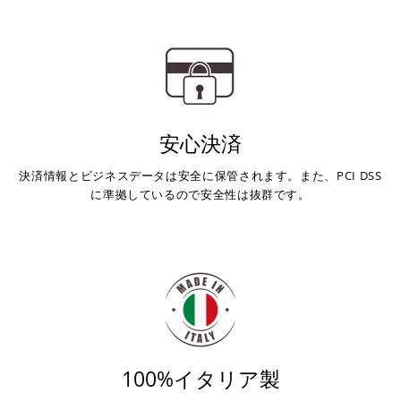
対応支払回数について以下の通りです。
す。
・一括払い
・前払い決済（銀行振込等）の場合、15時までに弊社でのご
・分割払い (3,5,6,10,12,15,18,20,24回)
入金確認が完了いたしましたら即日発送いたします。
・リボ払い
・お取り寄せ商品等を一緒にご注文の場合は、基本的にはお
※ 分割払い、リボ払いは決済金額が税込10,000円以上の
取り寄せ商品が揃ってからの発送になります。別で発送をご
場合のみご利用いただけます。
希望の場合は、ご対応いたしますのでご連絡をお願いいたし
※ American Expressでの分割払いのご利用には、事前
安心決済
ます。
にご利用のカード会社へお申込・審査が必要となりま
す。
決済情報とビジネスデータは安全に保管されます。また、PCI DSS
お取り寄せの場合
※ Diners Clubは分割払い非対応のため、一括払い・リ
に準拠しているので安全性は抜群です。
ボ払いのみご利用頂けます。
・商品ページの納期はあくまで目安になりますので、納期が
※ 手数料、利息はご利用のカード会社の定めによります
早まる場合もございます。
ので、事前にご確認ください。
・運送状況や繁忙期の影響により遅れが生じる場合もござい
ます。
楽天ペイ
配送送料について
１回のご注文で商品代金合計が¥11,000(税込）以上の場合
は、送料が無料となります。
100%イタリア製
※通常送料は¥770(税込)です。
いつもの楽天IDとパスワードを使ってスムーズなお支払