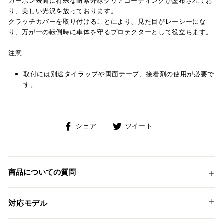
カーボン表面に特殊な耐紫外線クリアコーティングが塗布されてお
り、美しい光沢を放っております。
クラッチカバーを取り付けることにより、見た目がレーシーにな
り、万が一の転倒時に車体を守るプロテクターとして役立ちます。
注意
取付には別途タイラップや両面テープ、接着剤の使用が必要で
す。
Facebook
Twitter
シェア
ツイート
で
に
シ
投
ェ
稿
ア
す
商品についての質問
す
る
る
対応モデル