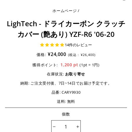
じ
る
ホームページ
/
LighTech - ドライカーボン クラッチ
カバー (艶あり) YZF-R6 '06-20
14件のレビュー
¥24,000
価格:
(税込 :
¥26,400)
1,200
pt
獲得ポイント:
(1pt = 1円)
在庫状況:
お取り寄せ
納期:
ご注文受付後、7日~14日でお届け予定です。
品番:
CARY9930
送料: 無料
個数
−
+