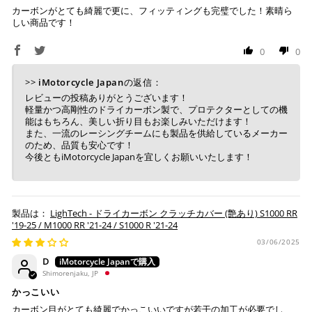
り、万が一過ぎてしまった場合はご注文をキャンセルさ
カーボンがとても綺麗で更に、フィッティングも完璧でした！素晴ら
せて頂きます。
しい商品です！
※ 振込手数料はご負担ください。
0
0
>>
iMotorcycle Japan
の返信：
レビューの投稿ありがとうございます！
軽量かつ高剛性のドライカーボン製で、プロテクターとしての機
能はもちろん、美しい折り目もお楽しみいただけます！
また、一流のレーシングチームにも製品を供給しているメーカー
のため、品質も安心です！
今後ともiMotorcycle Japanを宜しくお願いいたします！
LighTech - ドライカーボン クラッチカバー (艶あり) S1000 RR
'19-25 / M1000 RR '21-24 / S1000 R '21-24
03/06/2025
D
Shimorenjaku, JP
かっこいい
カーボン目がとても綺麗でかっこいいですが若干の加工が必要でし