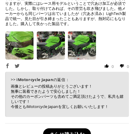
りますが、実際にはレース用モデルということで穴あけ加工が必須で
した。しかし、取り付けてみれば、その苦労も吹き飛びました。他メ
ーカーからも同じパーツは出ていましたが（穴あき済み）LighTech製
品で統一。見た目が引き締まったこともありますが、熱対応にもなり
ました。購入して良かった製品です。
0
0
>>
iMotorcycle Japan
の返信：
画像とレビューの投稿ありがとうございます！
無事に装着できたようで安心しました！
その他のカーボンパーツも含めてご満足頂けたようで、私共も嬉
しいです！
今後ともiMotorcycle Japanを宜しくお願いいたします！