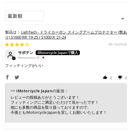
※ American Expressでの分割払いのご利用には、事前
ます。
にご利用のカード会社へお申込・審査が必要となりま
SORT BY
す。
お取り寄せの場合
※ Diners Clubは分割払い非対応のため、一括払い・リ
ボ払いのみご利用頂けます。
・商品ページの納期はあくまで目安になりますので、納期が
LighTech - ドライカーボン スイングアームプロテクター (艶あ
※ 手数料、利息はご利用のカード会社の定めによります
早まる場合もございます。
り) S1000 RR '19-25 / S1000 R '21-24
ので、事前にご確認ください。
・運送状況や繁忙期の影響により遅れが生じる場合もござい
05/15/2026
ます。
サボテン
楽天ペイ
Hamamatsu, JP
配送送料について
フィッティングがいい
１回のご注文で商品代金合計が¥11,000(税込）以上の場合
は、送料が無料となります。
0
0
※通常送料は¥770(税込)です。
いつもの楽天IDとパスワードを使ってスムーズなお支払
>>
iMotorcycle Japan
の返信：
いが可能です。
レビューの投稿ありがとうございます！
配送会社について
楽天ポイントが貯まる・使える！「簡単」「あんしん」
フィッティングにご満足いただけて良かったです！
「お得」な楽天ペイをご利用ください。
他にも多数の商品を取り扱っておりますので、
ヤマト運輸になります。 配送会社の指定はできかねます。
今後ともiMotorcycle Japanを宜しくお願いいたします！
※ 楽天ポイントが貯まるのは楽天カード・楽天ポイン
ト・楽天ペイ残高でのお支払いに限ります。
※ 現在楽天ペイでご使用頂けるクレジットカードは