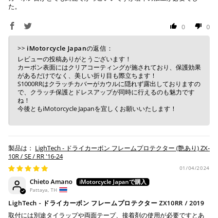
た。
0
0
>>
iMotorcycle Japan
の返信：
レビューの投稿ありがとうございます！
カーボン表面にはクリアコーティングが施されており、保護効果
があるだけでなく、美しい折り目も際立ちます！
S1000RRはクラッチカバーがカウルに隠れず露出しておりますの
で、クラッチ保護とドレスアップが同時に行えるのも魅力です
ね！
今後ともiMotorcycle Japanを宜しくお願いいたします！
LighTech - ドライカーボン フレームプロテクター (艶あり) ZX-
10R / SE / RR '16-24
01/04/2024
Chieto Amano
Pattaya, TH
LighTech - ドライカーボン フレームプロテクター ZX10RR / 2019
取付には別途タイラップや両面テープ、接着剤の使用が必要ですとあ