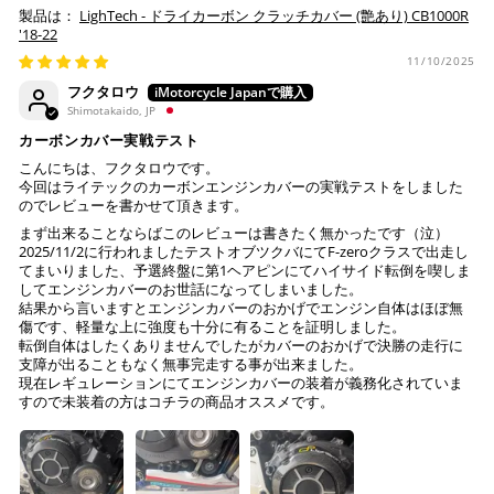
LighTech - ドライカーボン クラッチカバー (艶あり) CB1000R
Visa、Mastercard、JCBのみです。
'18-22
11/10/2025
キャッシュレス決済
フクタロウ
Shimotakaido, JP
カーボンカバー実戦テスト
こんにちは、フクタロウです。
今回はライテックのカーボンエンジンカバーの実戦テストをしました
上記キャッシュレス決済アカウントからご希望のお支払
のでレビューを書かせて頂きます。
い方法をご選択頂き、クリックするだけで簡単に支払い
まず出来ることならばこのレビューは書きたく無かったです（泣）
が完了します。
2025/11/2に行われましたテストオブツクバにてF-zeroクラスで出走し
てまいりました、予選終盤に第1ヘアピンにてハイサイド転倒を喫しま
してエンジンカバーのお世話になってしまいました。
※ ご利用には事前にPayPay、Apple Payの利用登録が
結果から言いますとエンジンカバーのおかげでエンジン自体はほぼ無
必要です。
傷です、軽量な上に強度も十分に有ることを証明しました。
転倒自体はしたくありませんでしたがカバーのおかげで決勝の走行に
支障が出ることもなく無事完走する事が出来ました。
コンビニ決済
(事前決済)
現在レギュレーションにてエンジンカバーの装着が義務化されていま
すので未装着の方はコチラの商品オススメです。
上記コンビニでお支払い頂けます。