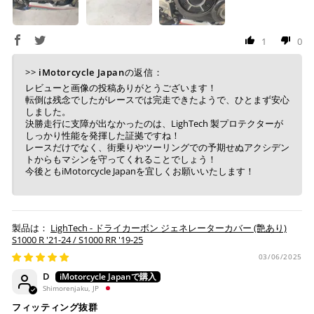
入金確認が取れ次第、商品を手配させて頂きます。
店内端末にて操作後、レジにてお支払いください。
1
0
※ 支払期限はご注文日より7日以内とさせて頂いてお
り、万が一過ぎてしまった場合は自動でご注文はキャン
>>
iMotorcycle Japan
の返信：
セルとなります。
レビューと画像の投稿ありがとうございます！
転倒は残念でしたがレースでは完走できたようで、ひとまず安心
※ 税込300,000円以上のお買い物の際にはご利用頂けま
しました。
せん。
決勝走行に支障が出なかったのは、LighTech 製プロテクターが
※ お支払いは現金のみとなります。
しっかり性能を発揮した証拠ですね！
レースだけでなく、街乗りやツーリングでの予期せぬアクシデン
トからもマシンを守ってくれることでしょう！
銀行振込
(事前決済)
今後ともiMotorcycle Japanを宜しくお願いいたします！
LighTech - ドライカーボン ジェネレーターカバー (艶あり)
S1000 R '21-24 / S1000 RR '19-25
ご注文時に情報をお知らせ致しますので、指定の口座に
お振り込みください。
03/06/2025
入金確認が取れ次第、商品を手配させて頂きます。
D
Shimorenjaku, JP
※ お支払期限はご注文日より7日以内とさせて頂いてお
フィッティング抜群