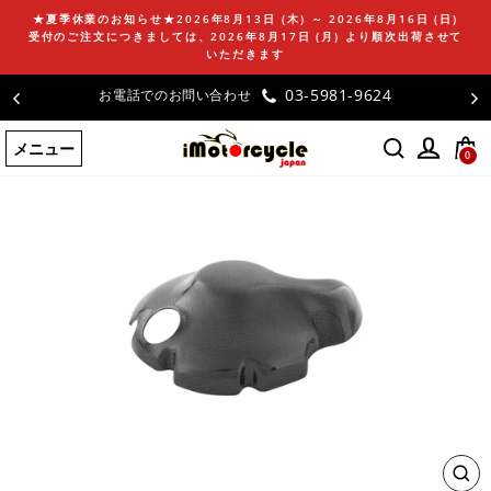
コ
★夏季休業のお知らせ★2026年8月13日 (木) ～ 2026年8月16日 (日)
ン
受付のご注文につきましては、2026年8月17日 (月) より順次出荷させて
テ
いただきます
ン
03-5981-9624
お電話でのお問い合わせ
ツ
に
メニュー
ス
0
キ
ッ
プ
す
る
閉