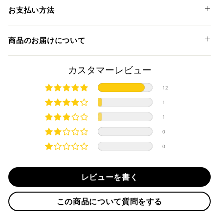
YAMAHA
お支払い方法
YZF-R6 '06-20
以下のお支払い方法からお選び頂けます。
商品のお届けについて
クレジットカード
商品発送までの日数について
カスタマーレビュー
ご希望商品の在庫状況により異なります。 詳しくは該当商品
12
ページよりご希望のカラー、材質等(オプションがある場合)を
上記クレジットカードをご利用頂けます。
1
選択後に表示される納期をご確認ください。
分割払い、リボ払い、3Dセキュア対応カードをご利用の
1
際は、『クレジットカード決済(3Dセキュア) - SBPS』を
国内在庫ありの場合
ご選択ください。
0
商品発送時に決済完了となります。
・平日16時までのご注文、お支払い完了で即日発送いたしま
0
対応支払回数について以下の通りです。
す。
・一括払い
・前払い決済（銀行振込等）の場合、15時までに弊社でのご
・分割払い (3,5,6,10,12,15,18,20,24回)
レビューを書く
入金確認が完了いたしましたら即日発送いたします。
・リボ払い
・お取り寄せ商品等を一緒にご注文の場合は、基本的にはお
この商品について質問をする
※ 分割払い、リボ払いは決済金額が税込10,000円以上の
取り寄せ商品が揃ってからの発送になります。別で発送をご
場合のみご利用いただけます。
希望の場合は、ご対応いたしますのでご連絡をお願いいたし