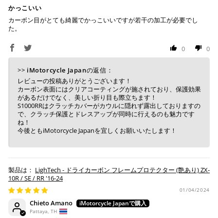
かっこいい
カーボン目がとても綺麗でかっこいいですが若干の加工が必要でし
た。
0
0
>>
iMotorcycle Japan
の返信：
レビューの投稿ありがとうございます！
カーボン表面にはクリアコーティングが施されており、保護効果
があるだけでなく、美しい折り目も際立ちます！
S1000RRはクラッチカバーがカウルに隠れず露出しておりますの
で、クラッチ保護とドレスアップが同時に行えるのも魅力です
ね！
今後ともiMotorcycle Japanを宜しくお願いいたします！
LighTech - ドライカーボン フレームプロテクター (艶あり) ZX-
10R / SE / RR '16-24
01/04/2024
Chieto Amano
Pattaya, TH