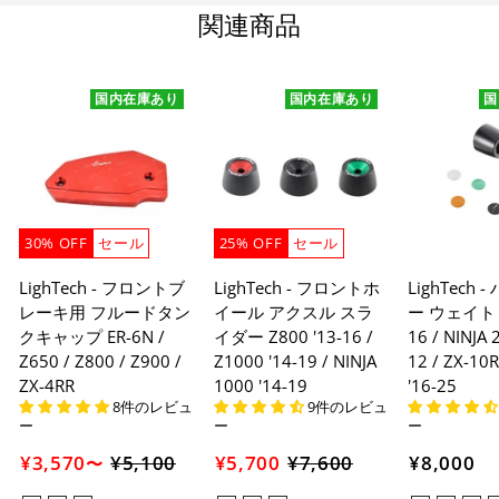
関連商品
国内在庫あり
国内在庫あり
国
30% OFF
セール
25% OFF
セール
LighTech - フロントブ
LighTech - フロントホ
LighTech
レーキ用 フルードタン
イール アクスル スラ
ー ウェイト Z
クキャップ ER-6N /
イダー Z800 '13-16 /
16 / NINJA 
Z650 / Z800 / Z900 /
Z1000 '14-19 / NINJA
12 / ZX-10R
ZX-4RR
1000 '14-19
'16-25
8件のレビュ
9件のレビュ
ー
ー
ー
¥3,570
¥5,100
セ
¥5,700
¥7,600
セ
¥8,000
〜
ー
ー