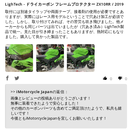
LighTech - ドライカーボン フレームプロテクター ZX10RR / 2019
取付には別途タイラップや両面テープ、接着剤の使用が必要ですとあ
りますが、実際にはレース用モデルということで穴あけ加工が必須で
した。しかし、取り付けてみれば、その苦労も吹き飛びました。他メ
ーカーからも同じパーツは出ていましたが（穴あき済み）LighTech製
品で統一。見た目が引き締まったこともありますが、熱対応にもなり
ました。購入して良かった製品です。
0
0
>>
iMotorcycle Japan
の返信：
画像とレビューの投稿ありがとうございます！
無事に装着できたようで安心しました！
その他のカーボンパーツも含めてご満足頂けたようで、私共も嬉
しいです！
今後ともiMotorcycle Japanを宜しくお願いいたします！