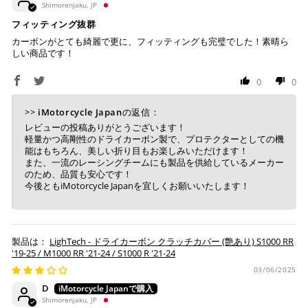
Shimorenjaku, JP
※ お支払期限はご注文日より7日以内とさせて頂いてお
フィッティング抜群
り、万が一過ぎてしまった場合はご注文をキャンセルさ
カーボンがとても綺麗で更に、フィッティングも完璧でした！素晴ら
せて頂きます。
しい商品です！
※ 振込手数料はご負担ください。
0
0
>>
iMotorcycle Japan
の返信：
レビューの投稿ありがとうございます！
軽量かつ高剛性のドライカーボン製で、プロテクターとしての機
能はもちろん、美しい折り目もお楽しみいただけます！
また、一流のレーシングチームにも製品を供給しているメーカー
のため、品質も安心です！
今後ともiMotorcycle Japanを宜しくお願いいたします！
LighTech - ドライカーボン クラッチカバー (艶あり) S1000 RR
'19-25 / M1000 RR '21-24 / S1000 R '21-24
03/06/2025
D
Shimorenjaku, JP