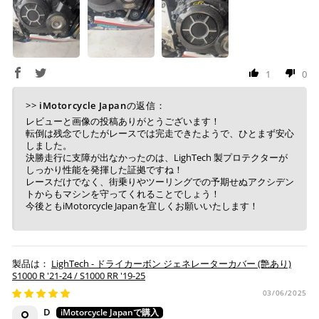
上記コンビニでお支払い頂けます。
入金確認が取れ次第、商品を手配させて頂きます。
店内端末にて操作後、レジにてお支払いください。
1
0
※ 支払期限はご注文日より7日以内とさせて頂いてお
り、万が一過ぎてしまった場合は自動でご注文はキャン
>>
iMotorcycle Japan
の返信：
セルとなります。
レビューと画像の投稿ありがとうございます！
転倒は残念でしたがレースでは完走できたようで、ひとまず安心
※ 税込300,000円以上のお買い物の際にはご利用頂けま
しました。
せん。
決勝走行に支障が出なかったのは、LighTech 製プロテクターが
※ お支払いは現金のみとなります。
しっかり性能を発揮した証拠ですね！
レースだけでなく、街乗りやツーリングでの予期せぬアクシデン
トからもマシンを守ってくれることでしょう！
銀行振込
(事前決済)
今後ともiMotorcycle Japanを宜しくお願いいたします！
LighTech - ドライカーボン ジェネレーターカバー (艶あり)
S1000 R '21-24 / S1000 RR '19-25
ご注文時に情報をお知らせ致しますので、指定の口座に
お振り込みください。
03/06/2025
入金確認が取れ次第、商品を手配させて頂きます。
D