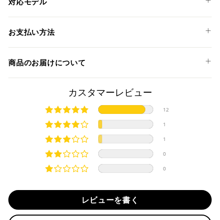
対応モデル
KAWASAKI
お支払い方法
Z800 '13-16
以下のお支払い方法からお選び頂けます。
商品のお届けについて
クレジットカード
商品発送までの日数について
カスタマーレビュー
ご希望商品の在庫状況により異なります。 詳しくは該当商品
12
ページよりご希望のカラー、材質等(オプションがある場合)を
上記クレジットカードをご利用頂けます。
1
選択後に表示される納期をご確認ください。
分割払い、リボ払い、3Dセキュア対応カードをご利用の
1
際は、『クレジットカード決済(3Dセキュア) - SBPS』を
国内在庫ありの場合
ご選択ください。
0
商品発送時に決済完了となります。
・平日16時までのご注文、お支払い完了で即日発送いたしま
0
対応支払回数について以下の通りです。
す。
・一括払い
・前払い決済（銀行振込等）の場合、15時までに弊社でのご
・分割払い (3,5,6,10,12,15,18,20,24回)
レビューを書く
入金確認が完了いたしましたら即日発送いたします。
・リボ払い
・お取り寄せ商品等を一緒にご注文の場合は、基本的にはお