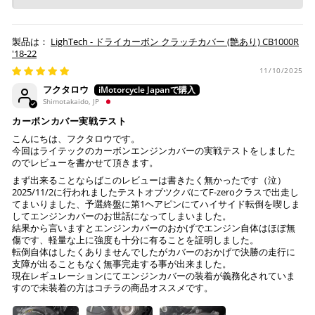
※ 楽天ポイントが貯まるのは楽天カード・楽天ポイン
ト・楽天ペイ残高でのお支払いに限ります。
※ 現在楽天ペイでご使用頂けるクレジットカードは
LighTech - ドライカーボン クラッチカバー (艶あり) CB1000R
Visa、Mastercard、JCBのみです。
'18-22
11/10/2025
キャッシュレス決済
フクタロウ
Shimotakaido, JP
カーボンカバー実戦テスト
こんにちは、フクタロウです。
今回はライテックのカーボンエンジンカバーの実戦テストをしました
上記キャッシュレス決済アカウントからご希望のお支払
のでレビューを書かせて頂きます。
い方法をご選択頂き、クリックするだけで簡単に支払い
まず出来ることならばこのレビューは書きたく無かったです（泣）
が完了します。
2025/11/2に行われましたテストオブツクバにてF-zeroクラスで出走し
てまいりました、予選終盤に第1ヘアピンにてハイサイド転倒を喫しま
してエンジンカバーのお世話になってしまいました。
※ ご利用には事前にPayPay、Apple Payの利用登録が
結果から言いますとエンジンカバーのおかげでエンジン自体はほぼ無
必要です。
傷です、軽量な上に強度も十分に有ることを証明しました。
転倒自体はしたくありませんでしたがカバーのおかげで決勝の走行に
支障が出ることもなく無事完走する事が出来ました。
コンビニ決済
(事前決済)
現在レギュレーションにてエンジンカバーの装着が義務化されていま
すので未装着の方はコチラの商品オススメです。