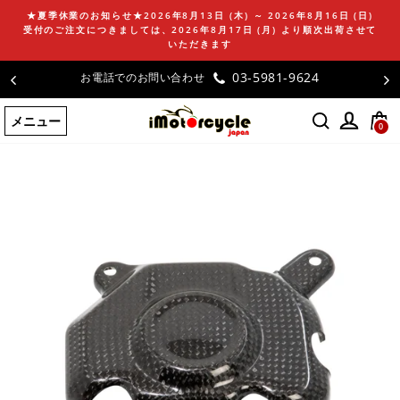
コ
★夏季休業のお知らせ★2026年8月13日 (木) ～ 2026年8月16日 (日)
ン
受付のご注文につきましては、2026年8月17日 (月) より順次出荷させて
テ
いただきます
ン
-5981-9624
お客様の声
ツ
に
メニュー
ス
0
キ
ッ
プ
す
る