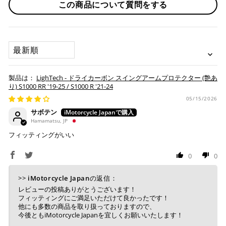
この商品について質問をする
※ 分割払い、リボ払いは決済金額が税込10,000円以上の
取り寄せ商品が揃ってからの発送になります。別で発送をご
場合のみご利用いただけます。
希望の場合は、ご対応いたしますのでご連絡をお願いいたし
※ American Expressでの分割払いのご利用には、事前
ます。
にご利用のカード会社へお申込・審査が必要となりま
SORT BY
す。
お取り寄せの場合
※ Diners Clubは分割払い非対応のため、一括払い・リ
ボ払いのみご利用頂けます。
・商品ページの納期はあくまで目安になりますので、納期が
LighTech - ドライカーボン スイングアームプロテクター (艶あ
※ 手数料、利息はご利用のカード会社の定めによります
早まる場合もございます。
り) S1000 RR '19-25 / S1000 R '21-24
ので、事前にご確認ください。
・運送状況や繁忙期の影響により遅れが生じる場合もござい
05/15/2026
ます。
サボテン
楽天ペイ
Hamamatsu, JP
配送送料について
フィッティングがいい
１回のご注文で商品代金合計が¥11,000(税込）以上の場合
は、送料が無料となります。
0
0
※通常送料は¥770(税込)です。
いつもの楽天IDとパスワードを使ってスムーズなお支払
>>
iMotorcycle Japan
の返信：
いが可能です。
レビューの投稿ありがとうございます！
配送会社について
楽天ポイントが貯まる・使える！「簡単」「あんしん」
フィッティングにご満足いただけて良かったです！
「お得」な楽天ペイをご利用ください。
他にも多数の商品を取り扱っておりますので、
ヤマト運輸になります。 配送会社の指定はできかねます。
今後ともiMotorcycle Japanを宜しくお願いいたします！