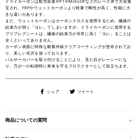
ドライカーボンは航空産業やF1やMotoGPなどのレース界で大変重
宝され、FRPやウェットカーボンより軽量で剛性が高く、性能に大
きな違いがあります。
また、ウェットカーボンはカーボンクロスを使用するため、繊維の
結束力が弱く「ヨレ」てしまいますが、ドライカーボンに使用する
プリプレグシートは、繊維の結束力が非常に高く「ヨレ」ることは
全くといってありません。
カーボン表面に特殊な耐紫外線クリアコーティングが塗布されてお
り、美しい光沢を放っております。
パルサーカバーを取り付けることにより、見た目がレーシーにな
り、万が一の転倒時に車体を守るプロテクターとして役立ちます。
Facebook
Twitter
シェア
ツイート
で
に
シ
投
ェ
稿
ア
す
商品についての質問
す
る
る