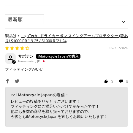
希望の場合は、ご対応いたしますのでご連絡をお願いいたし
※ American Expressでの分割払いのご利用には、事前
ます。
にご利用のカード会社へお申込・審査が必要となりま
SORT BY
す。
お取り寄せの場合
※ Diners Clubは分割払い非対応のため、一括払い・リ
ボ払いのみご利用頂けます。
・商品ページの納期はあくまで目安になりますので、納期が
LighTech - ドライカーボン スイングアームプロテクター (艶あ
※ 手数料、利息はご利用のカード会社の定めによります
早まる場合もございます。
り) S1000 RR '19-25 / S1000 R '21-24
ので、事前にご確認ください。
・運送状況や繁忙期の影響により遅れが生じる場合もござい
05/15/2026
ます。
サボテン
楽天ペイ
Hamamatsu, JP
配送送料について
フィッティングがいい
１回のご注文で商品代金合計が¥11,000(税込）以上の場合
は、送料が無料となります。
0
0
※通常送料は¥770(税込)です。
いつもの楽天IDとパスワードを使ってスムーズなお支払
>>
iMotorcycle Japan
の返信：
いが可能です。
レビューの投稿ありがとうございます！
配送会社について
楽天ポイントが貯まる・使える！「簡単」「あんしん」
フィッティングにご満足いただけて良かったです！
「お得」な楽天ペイをご利用ください。
他にも多数の商品を取り扱っておりますので、
ヤマト運輸になります。 配送会社の指定はできかねます。
今後ともiMotorcycle Japanを宜しくお願いいたします！
※ 楽天ポイントが貯まるのは楽天カード・楽天ポイン
ト・楽天ペイ残高でのお支払いに限ります。