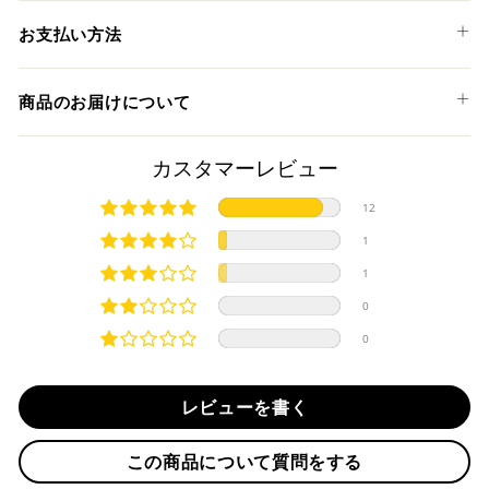
DUCATI
お支払い方法
MULTISTRADA V4 '21-24
以下のお支払い方法からお選び頂けます。
MULTISTRADA V4 S '21-24
商品のお届けについて
クレジットカード
MULTISTRADA V4 PIKES PEAK '22-24
商品発送までの日数について
カスタマーレビュー
ご希望商品の在庫状況により異なります。 詳しくは該当商品
12
ページよりご希望のカラー、材質等(オプションがある場合)を
上記クレジットカードをご利用頂けます。
1
選択後に表示される納期をご確認ください。
分割払い、リボ払い、3Dセキュア対応カードをご利用の
1
際は、『クレジットカード決済(3Dセキュア) - SBPS』を
国内在庫ありの場合
ご選択ください。
0
商品発送時に決済完了となります。
・平日16時までのご注文、お支払い完了で即日発送いたしま
0
対応支払回数について以下の通りです。
す。
・一括払い
・前払い決済（銀行振込等）の場合、15時までに弊社でのご
・分割払い (3,5,6,10,12,15,18,20,24回)
レビューを書く
入金確認が完了いたしましたら即日発送いたします。
・リボ払い
・お取り寄せ商品等を一緒にご注文の場合は、基本的にはお
この商品について質問をする
※ 分割払い、リボ払いは決済金額が税込10,000円以上の
取り寄せ商品が揃ってからの発送になります。別で発送をご
場合のみご利用いただけます。