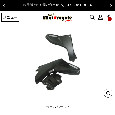
コ
03-5981-9624
お電話でのお問い合わせ
ン
テ
メニュー
ン
0
ツ
に
ス
キ
ッ
プ
す
る
閉
じ
る
ホームページ
/