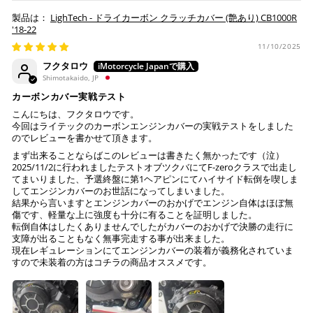
※ 現在楽天ペイでご使用頂けるクレジットカードは
LighTech - ドライカーボン クラッチカバー (艶あり) CB1000R
Visa、Mastercard、JCBのみです。
'18-22
11/10/2025
キャッシュレス決済
フクタロウ
Shimotakaido, JP
カーボンカバー実戦テスト
こんにちは、フクタロウです。
今回はライテックのカーボンエンジンカバーの実戦テストをしました
上記キャッシュレス決済アカウントからご希望のお支払
のでレビューを書かせて頂きます。
い方法をご選択頂き、クリックするだけで簡単に支払い
まず出来ることならばこのレビューは書きたく無かったです（泣）
が完了します。
2025/11/2に行われましたテストオブツクバにてF-zeroクラスで出走し
てまいりました、予選終盤に第1ヘアピンにてハイサイド転倒を喫しま
してエンジンカバーのお世話になってしまいました。
※ ご利用には事前にPayPay、Apple Payの利用登録が
結果から言いますとエンジンカバーのおかげでエンジン自体はほぼ無
必要です。
傷です、軽量な上に強度も十分に有ることを証明しました。
転倒自体はしたくありませんでしたがカバーのおかげで決勝の走行に
支障が出ることもなく無事完走する事が出来ました。
コンビニ決済
(事前決済)
現在レギュレーションにてエンジンカバーの装着が義務化されていま
すので未装着の方はコチラの商品オススメです。