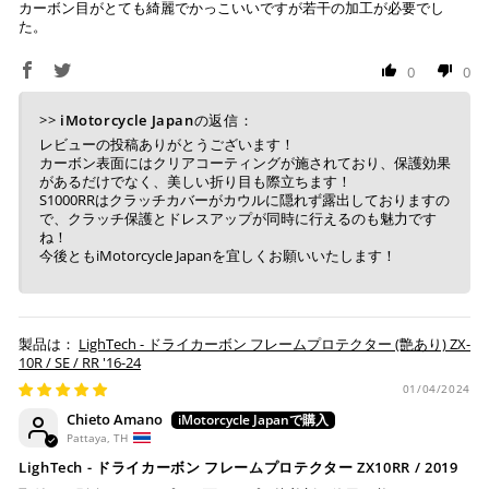
カーボン目がとても綺麗でかっこいいですが若干の加工が必要でし
た。
0
0
>>
iMotorcycle Japan
の返信：
レビューの投稿ありがとうございます！
カーボン表面にはクリアコーティングが施されており、保護効果
があるだけでなく、美しい折り目も際立ちます！
S1000RRはクラッチカバーがカウルに隠れず露出しておりますの
で、クラッチ保護とドレスアップが同時に行えるのも魅力です
ね！
今後ともiMotorcycle Japanを宜しくお願いいたします！
LighTech - ドライカーボン フレームプロテクター (艶あり) ZX-
10R / SE / RR '16-24
01/04/2024
Chieto Amano
Pattaya, TH
LighTech - ドライカーボン フレームプロテクター ZX10RR / 2019