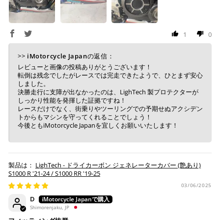
上記コンビニでお支払い頂けます。
入金確認が取れ次第、商品を手配させて頂きます。
店内端末にて操作後、レジにてお支払いください。
1
0
※ 支払期限はご注文日より7日以内とさせて頂いてお
り、万が一過ぎてしまった場合は自動でご注文はキャン
>>
iMotorcycle Japan
の返信：
セルとなります。
レビューと画像の投稿ありがとうございます！
転倒は残念でしたがレースでは完走できたようで、ひとまず安心
※ 税込300,000円以上のお買い物の際にはご利用頂けま
しました。
せん。
決勝走行に支障が出なかったのは、LighTech 製プロテクターが
※ お支払いは現金のみとなります。
しっかり性能を発揮した証拠ですね！
レースだけでなく、街乗りやツーリングでの予期せぬアクシデン
トからもマシンを守ってくれることでしょう！
銀行振込
(事前決済)
今後ともiMotorcycle Japanを宜しくお願いいたします！
LighTech - ドライカーボン ジェネレーターカバー (艶あり)
S1000 R '21-24 / S1000 RR '19-25
ご注文時に情報をお知らせ致しますので、指定の口座に
お振り込みください。
03/06/2025
入金確認が取れ次第、商品を手配させて頂きます。
D
Shimorenjaku, JP
※ お支払期限はご注文日より7日以内とさせて頂いてお