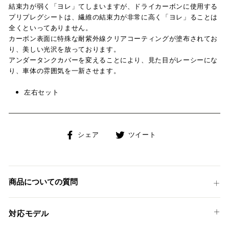
結束力が弱く「ヨレ」てしまいますが、ドライカーボンに使用する
プリプレグシートは、繊維の結束力が非常に高く「ヨレ」ることは
全くといってありません。
カーボン表面に特殊な耐紫外線クリアコーティングが塗布されてお
り、美しい光沢を放っております。
アンダータンクカバーを変えることにより、見た目がレーシーにな
り、車体の雰囲気を一新させます。
左右セット
Facebook
Twitter
シェア
ツイート
で
に
シ
投
ェ
稿
ア
す
商品についての質問
す
る
る
対応モデル