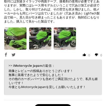
取付には別途タイラップや両面テープ、接着剤の使用が必要ですとあ
りますが、実際にはレース用モデルということで穴あけ加工が必須で
した。しかし、取り付けてみれば、その苦労も吹き飛びました。他メ
ーカーからも同じパーツは出ていましたが（穴あき済み）LighTech製
品で統一。見た目が引き締まったこともありますが、熱対応にもなり
ました。購入して良かった製品です。
0
0
>>
iMotorcycle Japan
の返信：
画像とレビューの投稿ありがとうございます！
無事に装着できたようで安心しました！
その他のカーボンパーツも含めてご満足頂けたようで、私共も嬉
しいです！
今後ともiMotorcycle Japanを宜しくお願いいたします！