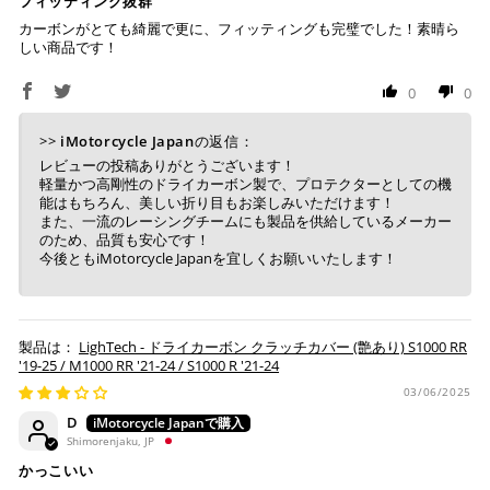
フィッティング抜群
り、万が一過ぎてしまった場合はご注文をキャンセルさ
カーボンがとても綺麗で更に、フィッティングも完璧でした！素晴ら
せて頂きます。
しい商品です！
※ 振込手数料はご負担ください。
0
0
>>
iMotorcycle Japan
の返信：
レビューの投稿ありがとうございます！
軽量かつ高剛性のドライカーボン製で、プロテクターとしての機
能はもちろん、美しい折り目もお楽しみいただけます！
また、一流のレーシングチームにも製品を供給しているメーカー
のため、品質も安心です！
今後ともiMotorcycle Japanを宜しくお願いいたします！
LighTech - ドライカーボン クラッチカバー (艶あり) S1000 RR
'19-25 / M1000 RR '21-24 / S1000 R '21-24
03/06/2025
D
Shimorenjaku, JP
かっこいい