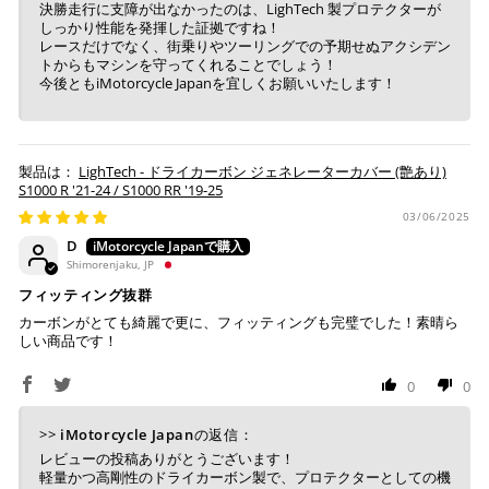
※ 支払期限はご注文日より7日以内とさせて頂いてお
決勝走行に支障が出なかったのは、LighTech 製プロテクターが
り、万が一過ぎてしまった場合は自動でご注文はキャン
しっかり性能を発揮した証拠ですね！
レースだけでなく、街乗りやツーリングでの予期せぬアクシデン
セルとなります。
トからもマシンを守ってくれることでしょう！
※ 税込300,000円以上のお買い物の際にはご利用頂けま
今後ともiMotorcycle Japanを宜しくお願いいたします！
せん。
※ お支払いは現金のみとなります。
LighTech - ドライカーボン ジェネレーターカバー (艶あり)
銀行振込
(事前決済)
S1000 R '21-24 / S1000 RR '19-25
03/06/2025
D
Shimorenjaku, JP
ご注文時に情報をお知らせ致しますので、指定の口座に
フィッティング抜群
お振り込みください。
カーボンがとても綺麗で更に、フィッティングも完璧でした！素晴ら
入金確認が取れ次第、商品を手配させて頂きます。
しい商品です！
※ お支払期限はご注文日より7日以内とさせて頂いてお
0
0
り、万が一過ぎてしまった場合はご注文をキャンセルさ
せて頂きます。
>>
iMotorcycle Japan
の返信：
※ 振込手数料はご負担ください。
レビューの投稿ありがとうございます！
軽量かつ高剛性のドライカーボン製で、プロテクターとしての機