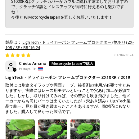
S1000RRはクラッチカバーがカウルに隠れず露出しておりますの
で、クラッチ保護とドレスアップが同時に行えるのも魅力です
ね！
今後ともiMotorcycle Japanを宜しくお願いいたします！
LighTech - ドライカーボン フレームプロテクター (艶あり) ZX-
10R / SE / RR '16-24
01/04/2024
Chieto Amano
Pattaya, TH
LighTech - ドライカーボン フレームプロテクター ZX10RR / 2019
取付には別途タイラップや両面テープ、接着剤の使用が必要ですとあ
りますが、実際にはレース用モデルということで穴あけ加工が必須で
した。しかし、取り付けてみれば、その苦労も吹き飛びました。他メ
ーカーからも同じパーツは出ていましたが（穴あき済み）LighTech製
品で統一。見た目が引き締まったこともありますが、熱対応にもなり
ました。購入して良かった製品です。