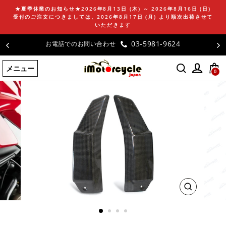
コ
★夏季休業のお知らせ★2026年8月13日 (木) ～ 2026年8月16日 (日)
ン
受付のご注文につきましては、2026年8月17日 (月) より順次出荷させて
テ
いただきます
ン
お客様の声
ツ
に
メニュー
ス
0
キ
ッ
プ
す
る
閉
じ
る