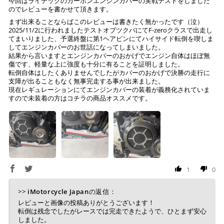
今回はライテックのカーボンエンジンカバーの実戦テストをしました
のでレビューを書かせて頂きます。
まず出来ることならばこのレビューは書きたく無かったです（泣）
2025/11/2に行われましたテストオブツクバにてF-zeroクラスで出走し
てまいりました、予選終盤に第1ヘアピンにてハイサイド転倒を喫しま
してエンジンカバーのお世話になってしまいました。
上記キャッシュレス決済アカウントからご希望のお支払
結果から言いますとエンジンカバーのおかげでエンジン自体はほぼ無
い方法をご選択頂き、クリックするだけで簡単に支払い
傷です、軽量な上に強度も十分に有ることを証明しました。
が完了します。
転倒自体はしたくありませんでしたがカバーのおかげで決勝の走行に
支障が出ることもなく無事完走する事が出来ました。
現在レギュレーションにてエンジンカバーの装着が義務化されていま
※ ご利用には事前にPayPay、Apple Payの利用登録が
すので未装着の方はコチラの商品オススメです。
必要です。
コンビニ決済
(事前決済)
1
0
上記コンビニでお支払い頂けます。
>>
iMotorcycle Japan
の返信：
入金確認が取れ次第、商品を手配させて頂きます。
レビューと画像の投稿ありがとうございます！
店内端末にて操作後、レジにてお支払いください。
転倒は残念でしたがレースでは完走できたようで、ひとまず安心
しました。