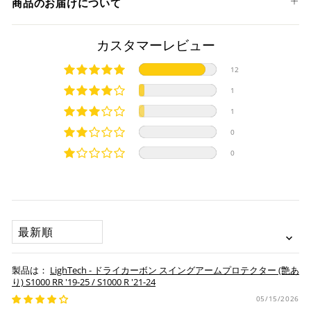
商品のお届けについて
クレジットカード
商品発送までの日数について
カスタマーレビュー
ご希望商品の在庫状況により異なります。 詳しくは該当商品
12
ページよりご希望のカラー、材質等(オプションがある場合)を
上記クレジットカードをご利用頂けます。
1
選択後に表示される納期をご確認ください。
分割払い、リボ払い、3Dセキュア対応カードをご利用の
1
際は、『クレジットカード決済(3Dセキュア) - SBPS』を
国内在庫ありの場合
ご選択ください。
0
商品発送時に決済完了となります。
・平日16時までのご注文、お支払い完了で即日発送いたしま
0
対応支払回数について以下の通りです。
す。
・一括払い
・前払い決済（銀行振込等）の場合、15時までに弊社でのご
・分割払い (3,5,6,10,12,15,18,20,24回)
入金確認が完了いたしましたら即日発送いたします。
・リボ払い
・お取り寄せ商品等を一緒にご注文の場合は、基本的にはお
SORT BY
※ 分割払い、リボ払いは決済金額が税込10,000円以上の
取り寄せ商品が揃ってからの発送になります。別で発送をご
場合のみご利用いただけます。
希望の場合は、ご対応いたしますのでご連絡をお願いいたし
※ American Expressでの分割払いのご利用には、事前
ます。
LighTech - ドライカーボン スイングアームプロテクター (艶あ
にご利用のカード会社へお申込・審査が必要となりま
り) S1000 RR '19-25 / S1000 R '21-24
す。
お取り寄せの場合
05/15/2026
※ Diners Clubは分割払い非対応のため、一括払い・リ