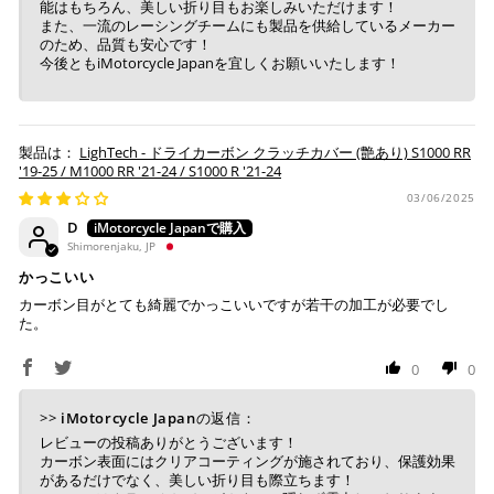
能はもちろん、美しい折り目もお楽しみいただけます！
また、一流のレーシングチームにも製品を供給しているメーカー
のため、品質も安心です！
今後ともiMotorcycle Japanを宜しくお願いいたします！
LighTech - ドライカーボン クラッチカバー (艶あり) S1000 RR
'19-25 / M1000 RR '21-24 / S1000 R '21-24
03/06/2025
D
Shimorenjaku, JP
かっこいい
カーボン目がとても綺麗でかっこいいですが若干の加工が必要でし
た。
0
0
>>
iMotorcycle Japan
の返信：
レビューの投稿ありがとうございます！
カーボン表面にはクリアコーティングが施されており、保護効果
があるだけでなく、美しい折り目も際立ちます！