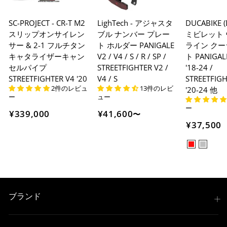
SC-PROJECT - CR-T M2
LighTech - アジャスタ
DUCABIKE 
スリップオンサイレン
ブル ナンバー プレー
ミビレット
サー & 2-1 フルチタン
ト ホルダー PANIGALE
ライン クー
キャタライザーキャン
V2 / V4 / S / R / SP /
ト PANIGALE
セルパイプ
STREETFIGHTER V2 /
'18-24 /
STREETFIGHTER V4 '20
V4 / S
STREETFIGH
2件のレビュ
13件のレビ
'20-24 他
ー
ュー
ー
¥339,000
¥41,600
〜
¥37,500
ブランド