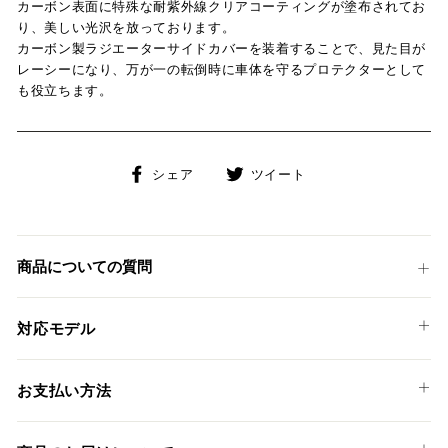
カーボン表面に特殊な耐紫外線クリアコーティングが塗布されてお
り、美しい光沢を放っております。
カーボン製ラジエーターサイドカバーを装着することで、見た目が
レーシーになり、万が一の転倒時に車体を守るプロテクターとして
も役立ちます。
Facebook
Twitter
シェア
ツイート
で
に
シ
投
ェ
稿
ア
す
商品についての質問
す
る
る
対応モデル
DUCATI
お支払い方法
STREETFIGHTER V4 / S '20-22
以下のお支払い方法からお選び頂けます。