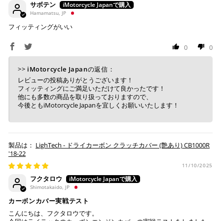
サボテン
ボ払いのみご利用頂けます。
・商品ページの納期はあくまで目安になりますので、納期が
Hamamatsu, JP
※ 手数料、利息はご利用のカード会社の定めによります
早まる場合もございます。
ので、事前にご確認ください。
フィッティングがいい
・運送状況や繁忙期の影響により遅れが生じる場合もござい
ます。
0
0
楽天ペイ
配送送料について
>>
iMotorcycle Japan
の返信：
１回のご注文で商品代金合計が¥11,000(税込）以上の場合
レビューの投稿ありがとうございます！
フィッティングにご満足いただけて良かったです！
は、送料が無料となります。
他にも多数の商品を取り扱っておりますので、
今後ともiMotorcycle Japanを宜しくお願いいたします！
※通常送料は¥770(税込)です。
いつもの楽天IDとパスワードを使ってスムーズなお支払
いが可能です。
配送会社について
楽天ポイントが貯まる・使える！「簡単」「あんしん」
「お得」な楽天ペイをご利用ください。
ヤマト運輸になります。 配送会社の指定はできかねます。
LighTech - ドライカーボン クラッチカバー (艶あり) CB1000R
'18-22
※ 楽天ポイントが貯まるのは楽天カード・楽天ポイン
11/10/2025
ト・楽天ペイ残高でのお支払いに限ります。
フクタロウ
※ 現在楽天ペイでご使用頂けるクレジットカードは
Shimotakaido, JP
Visa、Mastercard、JCBのみです。
カーボンカバー実戦テスト
こんにちは、フクタロウです。
キャッシュレス決済