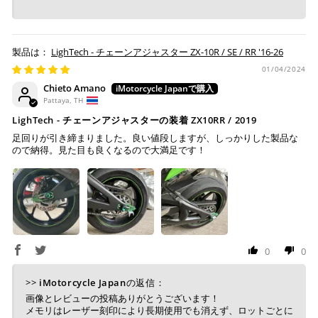
銀行振込
(事前決済)
LighTech - チェーンアジャスター ZX-10R / SE / RR '16-26
01/04/2024
Chieto Amano
ご注文時に情報をお知らせ致しますので、指定の口座に
Pattaya, TH
お振り込みください。
LighTech - チェーンアジャスターの装着 ZX10RR / 2019
入金確認が取れ次第、商品を手配させて頂きます。
足回りが引き締まりました。良い値段しますが、しっかりした製品な
ので納得。見た目も良くなるので大満足です！
※ お支払期限はご注文日より7日以内とさせて頂いてお
り、万が一過ぎてしまった場合はご注文をキャンセルさ
せて頂きます。
※ 振込手数料はご負担ください。
0
0
>>
iMotorcycle Japan
の返信：
画像とレビューの投稿ありがとうございます！
メモリはレーザー刻印により長期使用でも消えず、ロットごとに