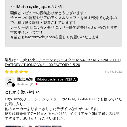
>>
iMotorcycle Japan
の返信：
画像とレビューの投稿ありがとうございます！
チェーンの調整やリアのアクスルシャフトを通す部分でもあるの
で、精度良く設計・製造されています！
レーザー刻印によるメモリにより一眼で調整値がわかるのもおす
すめポイントです！
今後ともiMotorcycle Japanを宜しくお願いいたします！
LighTech - チェーンアジャスター RSV4 RR / RF / APRC / 1100
FACTORY / TUONO V4 / 1100 FACTORY '15-20
11/19/2022
隆志 鳥海
Kashiwa, JP
とにかく使いやすい
LighTechのチェーンアジャスターはMT-09、GSX-R1000でも使っていた
お気に入り。
他のメーカーよりすっきりしたデザインなのがいいです。
納期は取寄せで7〜14日とあったけど、イタリアから5日で届くのは早
すぎます。ありがとうございました。