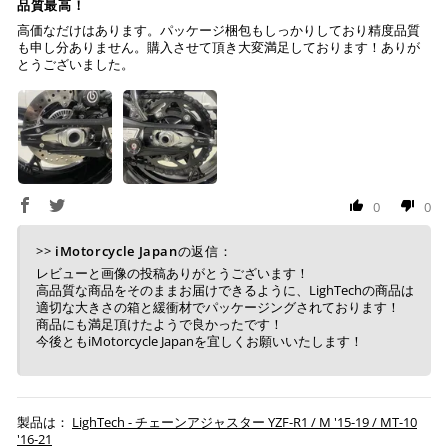
品質最高！
１回のご注文で商品代金合計が¥11,000(税込）以上の場合
高価なだけはあります。パッケージ梱包もしっかりしており精度品質
は、送料が無料となります。
も申し分ありません。購入させて頂き大変満足しております！ありが
とうございました。
※通常送料は¥770(税込)です。
いつもの楽天IDとパスワードを使ってスムーズなお支払
いが可能です。
配送会社について
楽天ポイントが貯まる・使える！「簡単」「あんしん」
「お得」な楽天ペイをご利用ください。
ヤマト運輸になります。 配送会社の指定はできかねます。
※ 楽天ポイントが貯まるのは楽天カード・楽天ポイン
0
0
ト・楽天ペイ残高でのお支払いに限ります。
※ 現在楽天ペイでご使用頂けるクレジットカードは
Visa、Mastercard、JCBのみです。
>>
iMotorcycle Japan
の返信：
レビューと画像の投稿ありがとうございます！
高品質な商品をそのままお届けできるように、LighTechの商品は
適切な大きさの箱と緩衝材でパッケージングされております！
キャッシュレス決済
商品にも満足頂けたようで良かったです！
今後ともiMotorcycle Japanを宜しくお願いいたします！
上記キャッシュレス決済アカウントからご希望のお支払
LighTech - チェーンアジャスター YZF-R1 / M '15-19 / MT-10
い方法をご選択頂き、クリックするだけで簡単に支払い
'16-21