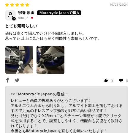
が完了します。
10/29/2024
宗春 原田
※ ご利用には事前にPayPay、Apple Payの利用登録が
Gifu, JP
必要です。
とても素晴らしい
値段は高くて悩んでたけど今回購入しました。
コンビニ決済
(事前決済)
思ってた以上に見た目も良く機能性も素晴らしいです。
上記コンビニでお支払い頂けます。
入金確認が取れ次第、商品を手配させて頂きます。
店内端末にて操作後、レジにてお支払いください。
0
0
※ 支払期限はご注文日より7日以内とさせて頂いてお
>>
iMotorcycle Japan
の返信：
り、万が一過ぎてしまった場合は自動でご注文はキャン
レビューと画像の投稿ありがとうございます！
セルとなります。
アルミ二ウム合金から削り出し、アルマイト加工を施しておりま
すので足元のドレスアップ効果が非常に高い商品です！
※ 税込300,000円以上のお買い物の際にはご利用頂けま
見た目だけでなく0.25mmごとのチェーン調整が可能でクリック
せん。
式を採用することで、調整もしやすく、機能面も妥協なく設計さ
※ お支払いは現金のみとなります。
れております！
今後ともiMotorcycle Japanを宜しくお願いいたします！