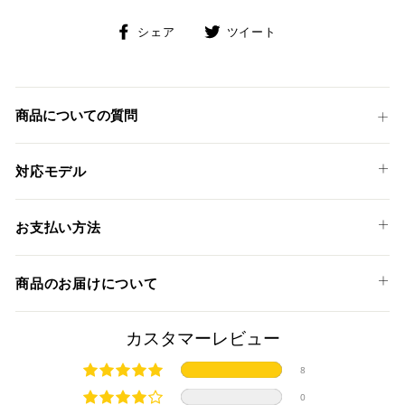
Facebook
Twitter
シェア
ツイート
で
に
シ
投
ェ
稿
ア
す
商品についての質問
す
る
る
対応モデル
YAMAHA
お支払い方法
MT-09 '13-16
以下のお支払い方法からお選び頂けます。
MT-09 TRACER '15-17
商品のお届けについて
クレジットカード
TRACER 900 '18-20
XSR 900 '16-20
商品発送までの日数について
カスタマーレビュー
ご希望商品の在庫状況により異なります。 詳しくは該当商品
8
ページよりご希望のカラー、材質等(オプションがある場合)を
上記クレジットカードをご利用頂けます。
0
選択後に表示される納期をご確認ください。