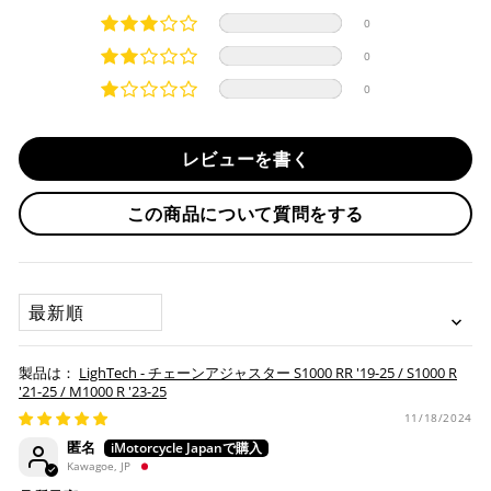
分割払い、リボ払い、3Dセキュア対応カードをご利用の
0
際は、『クレジットカード決済(3Dセキュア) - SBPS』を
国内在庫ありの場合
ご選択ください。
0
商品発送時に決済完了となります。
・平日16時までのご注文、お支払い完了で即日発送いたしま
0
対応支払回数について以下の通りです。
す。
・一括払い
・前払い決済（銀行振込等）の場合、15時までに弊社でのご
・分割払い (3,5,6,10,12,15,18,20,24回)
レビューを書く
入金確認が完了いたしましたら即日発送いたします。
・リボ払い
・お取り寄せ商品等を一緒にご注文の場合は、基本的にはお
この商品について質問をする
※ 分割払い、リボ払いは決済金額が税込10,000円以上の
取り寄せ商品が揃ってからの発送になります。別で発送をご
場合のみご利用いただけます。
希望の場合は、ご対応いたしますのでご連絡をお願いいたし
※ American Expressでの分割払いのご利用には、事前
ます。
にご利用のカード会社へお申込・審査が必要となりま
SORT BY
す。
お取り寄せの場合
※ Diners Clubは分割払い非対応のため、一括払い・リ
ボ払いのみご利用頂けます。
・商品ページの納期はあくまで目安になりますので、納期が
LighTech - チェーンアジャスター S1000 RR '19-25 / S1000 R
※ 手数料、利息はご利用のカード会社の定めによります
早まる場合もございます。
'21-25 / M1000 R '23-25
ので、事前にご確認ください。
・運送状況や繁忙期の影響により遅れが生じる場合もござい
11/18/2024
ます。
匿名
楽天ペイ
Kawagoe, JP
配送送料について