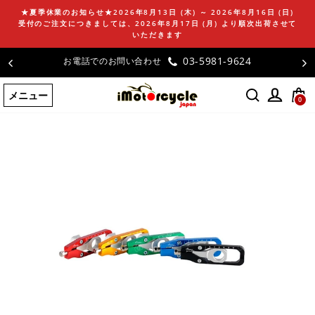
コ
★夏季休業のお知らせ★2026年8月13日 (木) ～ 2026年8月16日 (日)
ン
受付のご注文につきましては、2026年8月17日 (月) より順次出荷させて
テ
いただきます
ン
03-5981-9624
お電話でのお問い合わせ
ツ
に
メニュー
ス
0
キ
ッ
プ
す
る