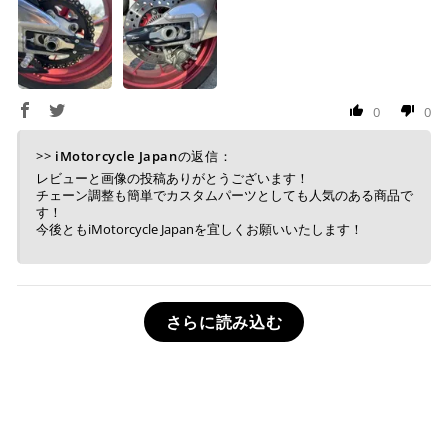
0
0
>>
iMotorcycle Japan
の返信：
レビューと画像の投稿ありがとうございます！
チェーン調整も簡単でカスタムパーツとしても人気のある商品で
す！
今後ともiMotorcycle Japanを宜しくお願いいたします！
さらに読み込む