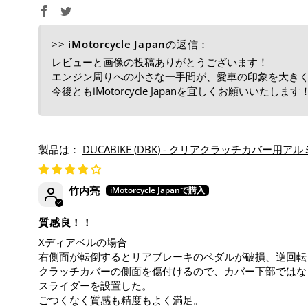
>>
iMotorcycle Japan
の返信：
レビューと画像の投稿ありがとうございます！
エンジン周りへの小さな一手間が、愛車の印象を大き
今後ともiMotorcycle Japanを宜しくお願いいたします
DUCABIKE (DBK) - クリアクラッチカバー
竹内亮
質感良！！
Xディアベルの場合
右側面が転倒するとリアブレーキのペダルが破損、逆回転
クラッチカバーの側面を傷付けるので、カバー下部ではな
スライダーを設置した。
ごつくなく質感も精度もよく満足。