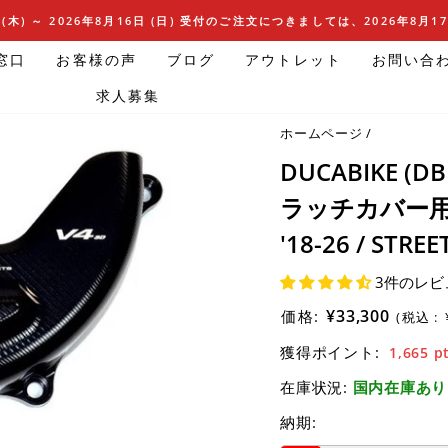
(木) ～ 2026年8月16日 (日) 受付のご注文につきましては、2026年8月
窓口
お客様の声
ブログ
アウトレット
お問い合
求人募集
ホームページ
/
DUCABIKE (
ラッチカバー用 スラ
'18-26 / STREE
3件のレビ
¥33,300
価格:
(税込 :
獲得ポイント:
1,665
p
在庫状況:
国内在庫あり
納期: