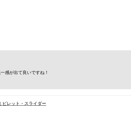
統一感が出て良いですね！
！
用アルミビレット・スライダー