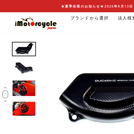
コ
★夏季休業のお知らせ★2026年8月13日 
ン
ブランドから選択
法人様
テ
ン
ツ
に
ス
キ
ッ
プ
す
る