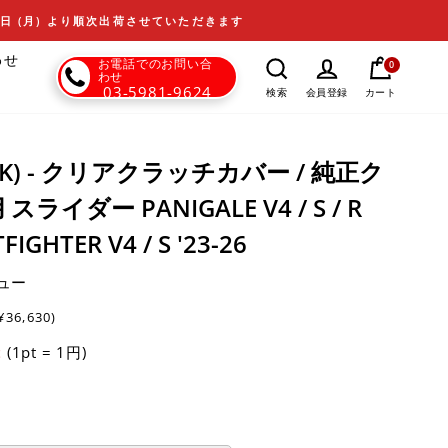
17日 (月) より順次出荷させていただきます
わせ
お電話でのお問い合
0
わせ
03-5981-9624
カート
検索
会員登録
DBK) - クリアクラッチカバー / 純正ク
イダー PANIGALE V4 / S / R
TFIGHTER V4 / S '23-26
ュー
¥36,630)
(1pt = 1円)
t