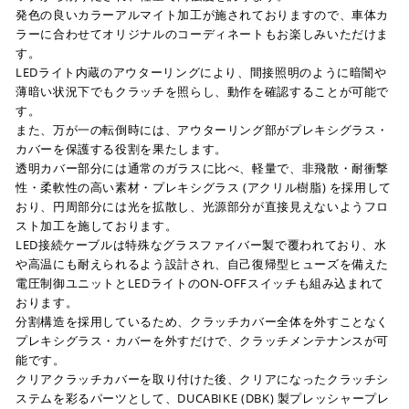
発色の良いカラーアルマイト加工が施されておりますので、車体カ
ラーに合わせてオリジナルのコーディネートもお楽しみいただけま
す。
LEDライト内蔵のアウターリングにより、間接照明のように暗闇や
薄暗い状況下でもクラッチを照らし、動作を確認することが可能で
す。
また、万が一の転倒時には、アウターリング部がプレキシグラス・
カバーを保護する役割を果たします。
透明カバー部分には通常のガラスに比べ、軽量で、非飛散・耐衝撃
性・柔軟性の高い素材・プレキシグラス (アクリル樹脂) を採用して
おり、円周部分には光を拡散し、光源部分が直接見えないようフロ
スト加工を施しております。
LED接続ケーブルは特殊なグラスファイバー製で覆われており、水
や高温にも耐えられるよう設計され、自己復帰型ヒューズを備えた
電圧制御ユニットとLEDライトのON-OFFスイッチも組み込まれて
おります。
分割構造を採用しているため、クラッチカバー全体を外すことなく
プレキシグラス・カバーを外すだけで、クラッチメンテナンスが可
能です。
クリアクラッチカバーを取り付けた後、クリアになったクラッチシ
ステムを彩るパーツとして、DUCABIKE (DBK) 製プレッシャープレ