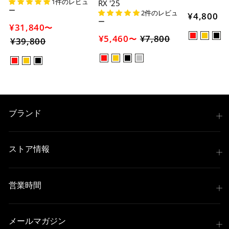
1件のレビュ
RX '25
ー
2件のレビュ
¥4,800
ー
¥31,840
〜
¥5,460
¥7,800
セ
〜
¥39,800
セ
ー
ー
ル
ル
価
価
格
格
ブランド
ストア情報
営業時間
メールマガジン