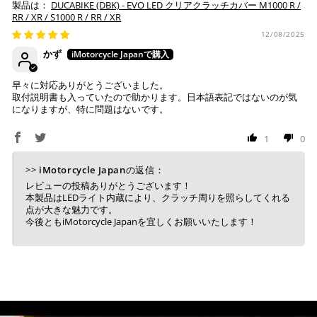
ます。
DUCABIKE (DBK) - EVO LED クリアクラッチカバー M1000 R /
にご利用のカード会社へお申込・審査が必要となりま
RR / XR / S1000 R / RR / XR
す。
お取り寄せの場合
12/08/2025
※ Diners Clubは分割払い非対応のため、一括払い・リ
かず
ボ払いのみご利用頂けます。
・商品ページの納期はあくまで目安になりますので、納期が
※ 手数料、利息はご利用のカード会社の定めによります
早まる場合もございます。
ので、事前にご確認ください。
早々に対応ありがとうございました。
・運送状況や繁忙期の影響により遅れが生じる場合もござい
取付説明書も入っていたので助かります。日本語表記ではないのが気
になりますが、特に問題はないです。
ます。
楽天ペイ
配送送料について
1
0
１回のご注文で商品代金合計が¥11,000(税込）以上の場合
>>
iMotorcycle Japan
の返信：
は、送料が無料となります。
レビューの投稿ありがとうございます！
本製品はLEDライト内蔵により、クラッチ周りを照らしてくれる
※通常送料は¥770(税込)です。
いつもの楽天IDとパスワードを使ってスムーズなお支払
点が大きな魅力です。
いが可能です。
今後ともiMotorcycle Japanを宜しくお願いいたします！
配送会社について
楽天ポイントが貯まる・使える！「簡単」「あんしん」
「お得」な楽天ペイをご利用ください。
ヤマト運輸になります。 配送会社の指定はできかねます。
※ 楽天ポイントが貯まるのは楽天カード・楽天ポイン
ト・楽天ペイ残高でのお支払いに限ります。
※ 現在楽天ペイでご使用頂けるクレジットカードは