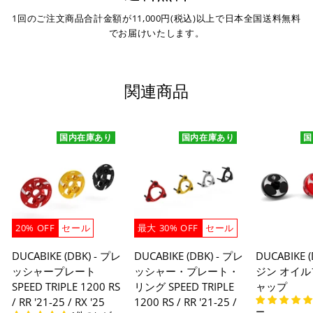
せて頂きます。
1回のご注文商品合計金額が11,000円(税込)以上で日本全国送料無料
※ 振込手数料はご負担ください。
でお届けいたします。
関連商品
国内在庫あり
国内在庫あり
国
20% OFF
セール
最大 30% OFF
セール
DUCABIKE (DBK) - プレ
DUCABIKE (DBK) - プレ
DUCABIKE 
ッシャープレート
ッシャー・プレート・
ジン オイ
SPEED TRIPLE 1200 RS
リング SPEED TRIPLE
ャップ
/ RR '21-25 / RX '25
1200 RS / RR '21-25 /
ー