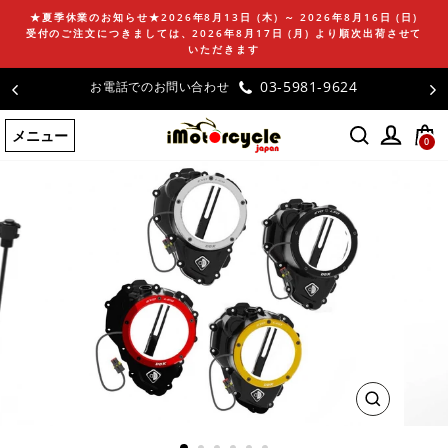
コ
★夏季休業のお知らせ★2026年8月13日 (木) ～ 2026年8月16日 (日)
ン
受付のご注文につきましては、2026年8月17日 (月) より順次出荷させて
テ
いただきます
ン
03-5981-9624
お電話でのお問い合わせ
ツ
に
メニュー
ス
0
キ
ッ
プ
す
る
閉
じ
る