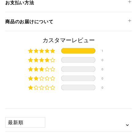
TRIUMPH
お支払い方法
SPEED TRIPLE 1200 RS '21-25
以下のお支払い方法からお選び頂けます。
SPEED TRIPLE 1200 RR '22-24
商品のお届けについて
クレジットカード
SPEED TRIPLE 1200 RX '25
商品発送までの日数について
カスタマーレビュー
ご希望商品の在庫状況により異なります。 詳しくは該当商品
1
ページよりご希望のカラー、材質等(オプションがある場合)を
上記クレジットカードをご利用頂けます。
0
選択後に表示される納期をご確認ください。
分割払い、リボ払い、3Dセキュア対応カードをご利用の
0
際は、『クレジットカード決済(3Dセキュア) - SBPS』を
国内在庫ありの場合
ご選択ください。
0
商品発送時に決済完了となります。
・平日16時までのご注文、お支払い完了で即日発送いたしま
0
対応支払回数について以下の通りです。
す。
・一括払い
・前払い決済（銀行振込等）の場合、15時までに弊社でのご
・分割払い (3,5,6,10,12,15,18,20,24回)
入金確認が完了いたしましたら即日発送いたします。
・リボ払い
・お取り寄せ商品等を一緒にご注文の場合は、基本的にはお
SORT BY
※ 分割払い、リボ払いは決済金額が税込10,000円以上の
取り寄せ商品が揃ってからの発送になります。別で発送をご
場合のみご利用いただけます。
希望の場合は、ご対応いたしますのでご連絡をお願いいたし
※ American Expressでの分割払いのご利用には、事前