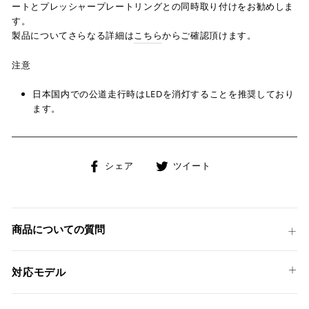
ートとプレッシャープレートリングとの同時取り付けをお勧めしま
す。
製品についてさらなる詳細は
こちら
からご確認頂けます。
注意
日本国内での公道走行時はLEDを消灯することを推奨しており
ます。
Facebook
Twitter
シェア
ツイート
で
に
シ
投
ェ
稿
ア
す
商品についての質問
す
る
る
対応モデル