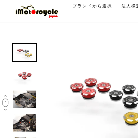
コ
ブランドから選択
法人様
ン
テ
ン
ツ
に
ス
キ
ッ
プ
す
る