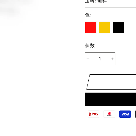
送料: 無料
色
:
個数
−
+