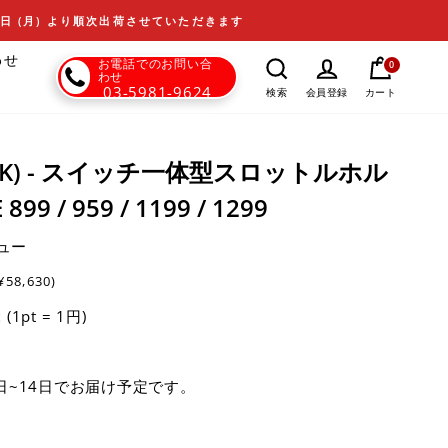
17日 (月) より順次出荷させていただきます
わせ
お電話でのお問い合
0
わせ
03-5981-9624
カート
検索
会員登録
(DBK) - スイッチ一体型スロットルホル
99 / 959 / 1199 / 1299
ュー
¥58,630)
(1pt = 1円)
t
日~14日でお届け予定です。