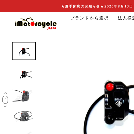
コ
★夏季休業のお知らせ★2026年8月13日 
ン
ブランドから選択
法人様
テ
ン
ツ
に
ス
キ
ッ
プ
す
る