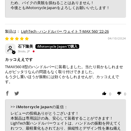
ため、バイクの美観を損ねることはありません！
今後ともiMotorcycle Japanをよろしくお願いいたします！
上記コンビニでお支払い頂けます。
入金確認が取れ次第、商品を手配させて頂きます。
店内端末にて操作後、レジにてお支払いください。
LighTech - ハンドルバー ウェイト T-MAX 560 '22-26
※ 支払期限はご注文日より7日以内とさせて頂いてお
04/10/2024
り、万が一過ぎてしまった場合は自動でご注文はキャン
石下隆美
セルとなります。
Shido, JP
※ 税込300,000円以上のお買い物の際にはご利用頂けま
せん。
カッコええです
※ お支払いは現金のみとなります。
TMAX560 8型のハンドルバーに装着しました。当たり前かもしれませ
んがピッタリなんの問題もなく取り付けできました。
もう少し重いほうが振動には効くかもしれませんが、カッコええで
す。
銀行振込
(事前決済)
0
0
>>
iMotorcycle Japan
の返信：
ご注文時に情報をお知らせ致しますので、指定の口座に
レビューの投稿ありがとうございます！
お振り込みください。
本製品は専用設計の為、安心して装着することができます！
LighTech製ハンドルバーウェイトは、ハンドルの振動を抑えてく
入金確認が取れ次第、商品を手配させて頂きます。
れつつ、最軽量化もされており、操縦性とデザイン性を兼ね備え