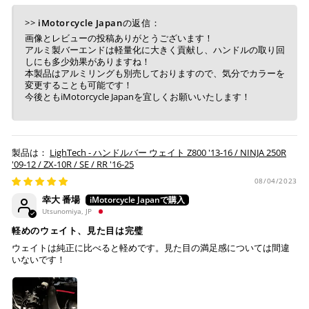
>>
iMotorcycle Japan
の返信：
画像とレビューの投稿ありがとうございます！
アルミ製バーエンドは軽量化に大きく貢献し、ハンドルの取り回
しにも多少効果がありますね！
本製品はアルミリングも別売しておりますので、気分でカラーを
変更することも可能です！
今後ともiMotorcycle Japanを宜しくお願いいたします！
LighTech - ハンドルバー ウェイト Z800 '13-16 / NINJA 250R
'09-12 / ZX-10R / SE / RR '16-25
08/04/2023
幸大 番場
Utsunomiya, JP
軽めのウェイト、見た目は完璧
ウェイトは純正に比べると軽めです。見た目の満足感については間違
いないです！