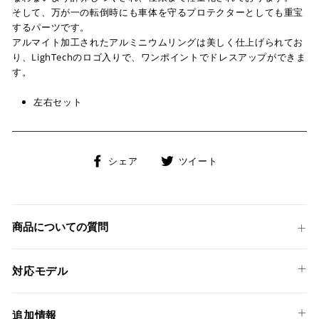
そして、万が一の転倒時にも車体を守るプロテクターとしても重宝
するパーツです。
アルマイト加工されたアルミニウムリングは美しく仕上げられてお
り、LighTechのロゴ入りで、ワンポイントでドレスアップができま
す。
左右セット
Facebook
Twitter
シェア
ツイート
で
に
シ
投
ェ
稿
ア
す
商品についての質問
す
る
る
対応モデル
SUZUKI
追加情報