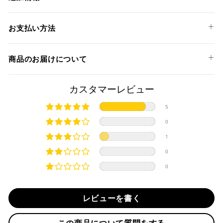
GSX-R1000 / R '17-22
ハンドルバーウェイト用アルミニウムリング (品番：
お支払い方法
RKTM300)
以下のお支払い方法からお選び頂けます。
商品のお届けについて
クレジットカード
商品発送までの日数について
カスタマーレビュー
ご希望商品の在庫状況により異なります。 詳しくは該当商品
5
ページよりご希望のカラー、材質等(オプションがある場合)を
上記クレジットカードをご利用頂けます。
0
選択後に表示される納期をご確認ください。
分割払い、リボ払い、3Dセキュア対応カードをご利用の
1
際は、『クレジットカード決済(3Dセキュア) - SBPS』を
国内在庫ありの場合
ご選択ください。
0
商品発送時に決済完了となります。
・平日16時までのご注文、お支払い完了で即日発送いたしま
0
対応支払回数について以下の通りです。
す。
・一括払い
・前払い決済（銀行振込等）の場合、15時までに弊社でのご
・分割払い (3,5,6,10,12,15,18,20,24回)
レビューを書く
入金確認が完了いたしましたら即日発送いたします。
・リボ払い
・お取り寄せ商品等を一緒にご注文の場合は、基本的にはお
この商品について質問をする
※ 分割払い、リボ払いは決済金額が税込10,000円以上の