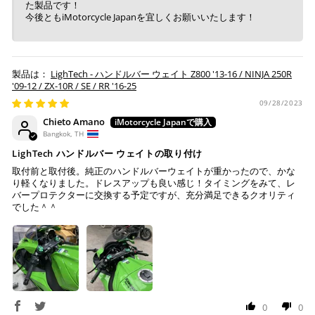
た製品です！
※ お支払期限はご注文日より7日以内とさせて頂いてお
今後ともiMotorcycle Japanを宜しくお願いいたします！
り、万が一過ぎてしまった場合はご注文をキャンセルさ
せて頂きます。
※ 振込手数料はご負担ください。
LighTech - ハンドルバー ウェイト Z800 '13-16 / NINJA 250R
'09-12 / ZX-10R / SE / RR '16-25
09/28/2023
Chieto Amano
Bangkok, TH
LighTech ハンドルバー ウェイトの取り付け
取付前と取付後。純正のハンドルバーウェイトが重かったので、かな
り軽くなりました。ドレスアップも良い感じ！タイミングをみて、レ
バープロテクターに交換する予定ですが、充分満足できるクオリティ
でした＾＾
0
0