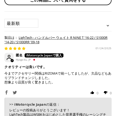
取り寄せ商品が揃ってからの発送になります。別で発送をご
場合のみご利用いただけます。
希望の場合は、ご対応いたしますのでご連絡をお願いいたし
※ American Expressでの分割払いのご利用には、事前
ます。
にご利用のカード会社へお申込・審査が必要となりま
SORT BY
す。
お取り寄せの場合
※ Diners Clubは分割払い非対応のため、一括払い・リ
ボ払いのみご利用頂けます。
・商品ページの納期はあくまで目安になりますので、納期が
LighTech - ハンドルバー ウェイト R NINE T '16-22 / S1000R
※ 手数料、利息はご利用のカード会社の定めによります
早まる場合もございます。
'14-20 / S1000RR '09-18
ので、事前にご確認ください。
・運送状況や繁忙期の影響により遅れが生じる場合もござい
01/24/2025
ます。
匿名
楽天ペイ
Hyogo-ku, JP
配送送料について
クオリティーは良いです。
１回のご注文で商品代金合計が¥11,000(税込）以上の場合
今までアクセサリー関係はRIZOMAで統一してましたが、欠品などもあ
は、送料が無料となります。
りブランドチェンジしました。
想像より品質が良く驚きました。
※通常送料は¥770(税込)です。
いつもの楽天IDとパスワードを使ってスムーズなお支払
いが可能です。
0
0
配送会社について
楽天ポイントが貯まる・使える！「簡単」「あんしん」
「お得」な楽天ペイをご利用ください。
>>
iMotorcycle Japan
の返信：
ヤマト運輸になります。 配送会社の指定はできかねます。
レビューの投稿ありがとうございます！
※ 楽天ポイントが貯まるのは楽天カード・楽天ポイン
LighTech製品はWSBKをはじめとした世界選手権のレーシングチ