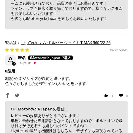
ームにも愛用されており、品質の高さはお墨付きです！
ト・楽天ペイ残高でのお支払いに限ります。
ラインナップも幅広く取り揃えておりますので、様々なカスタム
※ 現在楽天ペイでご使用頂けるクレジットカードは
をお楽しみいただけます！
Visa、Mastercard、JCBのみです。
今後ともiMotorcycle Japanを宜しくお願いいたします！
キャッシュレス決済
LighTech - ハンドルバー ウェイト T-MAX 560 '22-26
10/04/2024
匿名
Tokyo, JP
上記キャッシュレス決済アカウントからご希望のお支払
い方法をご選択頂き、クリックするだけで簡単に支払い
8型用
が完了します。
8型からネジサイズが以前と違います。
色々さがしましたがデザインもいいと思います。
※ ご利用には事前にPayPay、Apple Payの利用登録が
必要です。
0
0
>>
iMotorcycle Japan
の返信：
コンビニ決済
(事前決済)
レビューの投稿ありがとうございます！
車種に合わせた専用設計となっておりますので、ボルトオンで取
り付けが行えるのも嬉しいポイントですね！
Lightechの製品は機能性はもちろん、デザインも重視されている