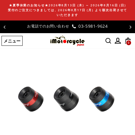
コ
★夏季休業のお知らせ★2026年8月13日 (木) ～ 2026年8月16日 (日)
ン
受付のご注文につきましては、2026年8月17日 (月) より順次出荷させて
テ
いただきます
ン
03-5981-9624
お電話でのお問い合わせ
ツ
に
メニュー
ス
0
キ
ッ
プ
す
る