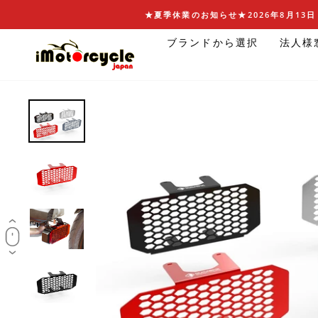
コ
★夏季休業のお知らせ★2026年8月13日 
ン
ブランドから選択
法人様
テ
ン
ツ
に
ス
キ
ッ
プ
す
る