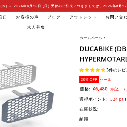
(木) ～ 2026年8月16日 (日) 受付のご注文につきましては、2026年8月
窓口
お客様の声
ブログ
アウトレット
お問い合
求人募集
ホームページ
/
DUCABIKE (
HYPERMOTARD 
3件のレビ
20% OFF
セール
セ
¥6,480
価格:
(税込 :
¥
ー
獲得ポイント:
324
pt
ル
在庫状況:
価
格
納期: