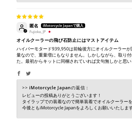
匿名
Fujioka, JP
オイルクーラーの飛び石防止にはマストアイテム
ハイパーモタード939,950は前輪後方にオイルクーラ
量なので、重量増にもなりません。しかしながら、取り付
た。最初からキットに同梱されていれば文句無しかと思い
>>
iMotorcycle Japan
の返信：
レビューの投稿ありがとうございます！
タイラップでの装着なので簡単装着でオイルクーラー
今後ともiMotorcycle Japanをよろしくお願いいたしま