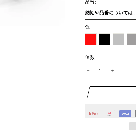
品番:
納期や品番については
色
:
個数
−
+