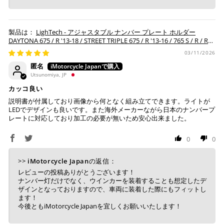
LighTech - アジャスタブル ナンバー プレート ホルダー
上記キャッシュレス決済アカウントからご希望のお支払
DAYTONA 675 / R '13-18 / STREET TRIPLE 675 / R '13-16 / 765 S / R / RS
い方法をご選択頂き、クリックするだけで簡単に支払い
'17-24 / S 660 '20-21
03/11/2026
が完了します。
匿名
Utsunomiya, JP
※ ご利用には事前にPayPay、Apple Payの利用登録が
必要です。
カッコ良い
説明書が付属しており画像から何となく組み立てできます。ライトが
LEDでデザインも良いです。また海外メーカーながら日本のナンバープ
コンビニ決済
(事前決済)
レートに対応しており加工の必要が無いため安心出来ました。
0
0
>>
iMotorcycle Japan
の返信：
上記コンビニでお支払い頂けます。
レビューの投稿ありがとうございます！
入金確認が取れ次第、商品を手配させて頂きます。
ナンバー灯だけでなく、ウインカーを装着することも想定したデ
店内端末にて操作後、レジにてお支払いください。
ザインとなっておりますので、車両に装着した際にもフィットし
ます！
今後ともiMotorcycle Japanを宜しくお願いいたします！
※ 支払期限はご注文日より7日以内とさせて頂いてお
り、万が一過ぎてしまった場合は自動でご注文はキャン