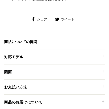
Facebook
Twitter
シェア
ツイート
で
に
シ
投
ェ
稿
ア
す
商品についての質問
す
る
る
対応モデル
YAMAHA
図面
TENERE' 700 '19-26
KTARYA236B3 / TARYA236B3
TENERE' 700 EXPLORE '19-26
お支払い方法
TENERE' 700 EXTREME '19-26
TENERE' 700 RALLY '19-26
以下のお支払い方法からお選び頂けます。
商品のお届けについて
TENERE' 700 WORLD RAID '19-26
クレジットカード