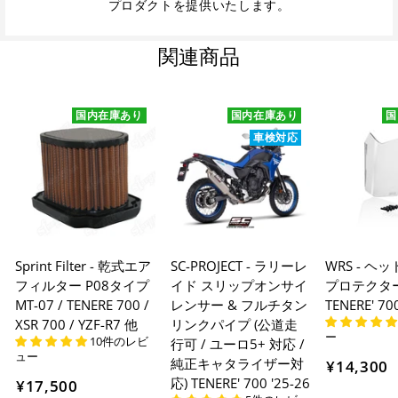
プロダクトを提供いたします。
関連商品
国内在庫あり
国内在庫あり
国
車検対応
Sprint Filter - 乾式エア
SC-PROJECT - ラリーレ
WRS - ヘ
フィルター P08タイプ
イド スリップオンサイ
プロテクタ
MT-07 / TENERE 700 /
レンサー & フルチタン
TENERE' 70
XSR 700 / YZF-R7 他
リンクパイプ (公道走
ー
10件のレビ
行可 / ユーロ5+ 対応 /
ュー
純正キャタライザー対
¥14,300
応) TENERE' 700 '25-26
¥17,500