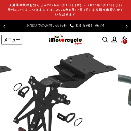
コ
★夏季休業のお知らせ★2026年8月13日 (木) ～ 2026年8月16日 (日)
ン
受付のご注文につきましては、2026年8月17日 (月) より順次出荷させて
テ
いただきます
ン
03-5981-9624
お電話でのお問い合わせ
ツ
に
メニュー
ス
0
キ
ッ
プ
す
る