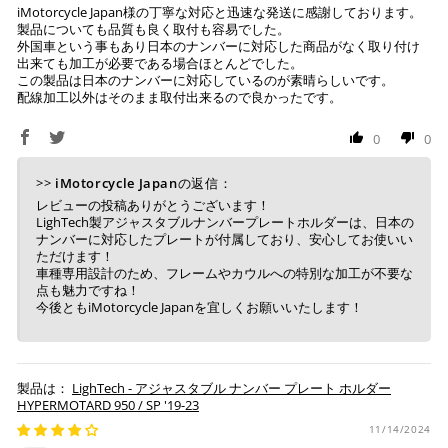
iMotorcycle Japan様の丁寧な対応と迅速な発送に感謝しております。
製品についても品質も良く取付も容易でした。
外国車という事もあり日本のナンバーに対応した商品がなく取り付け
出来ても加工が必要である場合ほとんどでした。
この製品は日本のナンバーに対応しているのが素晴らしいです。
配線加工以外はそのまま取付出来るので良かったです。
0
0
>>
iMotorcycle Japan
の返信：
レビューの投稿ありがとうございます！
LighTech製アジャスタブルナンバープレートホルダーは、日本の
ナンバーに対応したプレートが付属しており、安心してお使いい
ただけます！
車種専用設計のため、フレームやカウルへの特別な加工が不要な
点も魅力ですね！
今後ともiMotorcycle Japanを宜しくお願いいたします！
LighTech - アジャスタブル ナンバー プレート ホルダー
HYPERMOTARD 950 / SP '19-23
11/14/2024