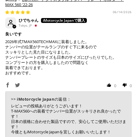
MAX 560 '22-26
ので、事前にご確認ください。
・運送状況や繁忙期の影響により遅れが生じる場合もござい
06/14/2026
ます。
ひでちゃん
楽天ペイ
Tokyo, JP
配送送料について
良いです
１回のご注文で商品代金合計が¥11,000(税込）以上の場合
2026年式TMAX560TECHMAXに装着しました。
は、送料が無料となります。
ナンバーの位置がテールランプのすぐ下に来るので
スッキリとした見た目になりました。
※通常送料は¥770(税込)です。
ナンバープレートのサイズも日本のサイズにぴったりでした。
いつもの楽天IDとパスワードを使ってスムーズなお支払
コンプリートの方を購入しましたので問題なく
いが可能です。
装着できております。
配送会社について
楽天ポイントが貯まる・使える！「簡単」「あんしん」
おすすめです。
「お得」な楽天ペイをご利用ください。
ヤマト運輸になります。 配送会社の指定はできかねます。
0
0
※ 楽天ポイントが貯まるのは楽天カード・楽天ポイン
ト・楽天ペイ残高でのお支払いに限ります。
>>
iMotorcycle Japan
の返信：
※ 現在楽天ペイでご使用頂けるクレジットカードは
レビューの投稿ありがとうございます！
Visa、Mastercard、JCBのみです。
T-MAX560への装着でナンバー位置がスッキリされ良かったで
す！
日本の規格に合わせた製品ですので、安心してご使用いただけま
キャッシュレス決済
す！
今後ともiMotorcycle Japanを宜しくお願いいたします！