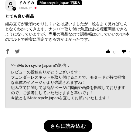
ドカドカ
Tokyo, JP
とても良い商品
組み立てが最初わかりにくいとは思いましたが、絵をよく見ればなん
となくわかってきます。ナンバー取り付け角度はある程度調整できる
ようになっていますが、専用の商品なので調整幅は少しでいいので4本
のボルトで確実に固定できる方がよかったです。
0
1
>>
iMotorcycle Japan
の返信：
レビューの投稿ありがとうございます！
フェンダーレスキットを取り付けることで、モタードが持つ軽快
な車体のイメージがより強調されますね！
組み立てに関しては商品ページに図面や画像を掲載しております
ので、ご参考にしていただけますと幸いです！
今後ともiMotorcycle Japanを宜しくお願いいたします！
さらに読み込む