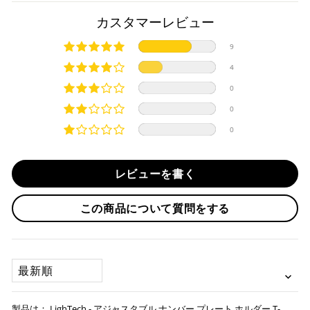
商品発送までの日数について
カスタマーレビュー
ご希望商品の在庫状況により異なります。 詳しくは該当商品
9
ページよりご希望のカラー、材質等(オプションがある場合)を
上記クレジットカードをご利用頂けます。
4
選択後に表示される納期をご確認ください。
分割払い、リボ払い、3Dセキュア対応カードをご利用の
0
際は、『クレジットカード決済(3Dセキュア) - SBPS』を
国内在庫ありの場合
ご選択ください。
0
商品発送時に決済完了となります。
・平日16時までのご注文、お支払い完了で即日発送いたしま
0
対応支払回数について以下の通りです。
す。
・一括払い
・前払い決済（銀行振込等）の場合、15時までに弊社でのご
・分割払い (3,5,6,10,12,15,18,20,24回)
レビューを書く
入金確認が完了いたしましたら即日発送いたします。
・リボ払い
・お取り寄せ商品等を一緒にご注文の場合は、基本的にはお
この商品について質問をする
※ 分割払い、リボ払いは決済金額が税込10,000円以上の
取り寄せ商品が揃ってからの発送になります。別で発送をご
場合のみご利用いただけます。
希望の場合は、ご対応いたしますのでご連絡をお願いいたし
※ American Expressでの分割払いのご利用には、事前
ます。
にご利用のカード会社へお申込・審査が必要となりま
SORT BY
す。
お取り寄せの場合
※ Diners Clubは分割払い非対応のため、一括払い・リ
ボ払いのみご利用頂けます。
・商品ページの納期はあくまで目安になりますので、納期が
LighTech - アジャスタブル ナンバー プレート ホルダー T-
※ 手数料、利息はご利用のカード会社の定めによります
早まる場合もございます。