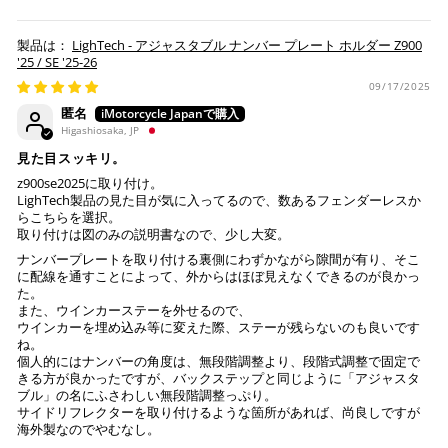
セルとなります。
※ 税込300,000円以上のお買い物の際にはご利用頂けま
LighTech - アジャスタブル ナンバー プレート ホルダー Z900
せん。
'25 / SE '25-26
※ お支払いは現金のみとなります。
09/17/2025
匿名
Higashiosaka, JP
銀行振込
(事前決済)
見た目スッキリ。
z900se2025に取り付け。
LighTech製品の見た目が気に入ってるので、数あるフェンダーレスか
らこちらを選択。
ご注文時に情報をお知らせ致しますので、指定の口座に
取り付けは図のみの説明書なので、少し大変。
お振り込みください。
ナンバープレートを取り付ける裏側にわずかながら隙間が有り、そこ
入金確認が取れ次第、商品を手配させて頂きます。
に配線を通すことによって、外からはほぼ見えなくできるのが良かっ
た。
また、ウインカーステーを外せるので、
※ お支払期限はご注文日より7日以内とさせて頂いてお
ウインカーを埋め込み等に変えた際、ステーが残らないのも良いです
り、万が一過ぎてしまった場合はご注文をキャンセルさ
ね。
せて頂きます。
個人的にはナンバーの角度は、無段階調整より、段階式調整で固定で
きる方が良かったですが、バックステップと同じように「アジャスタ
※ 振込手数料はご負担ください。
ブル」の名にふさわしい無段階調整っぷり。
サイドリフレクターを取り付けるような箇所があれば、尚良しですが
海外製なのでやむなし。