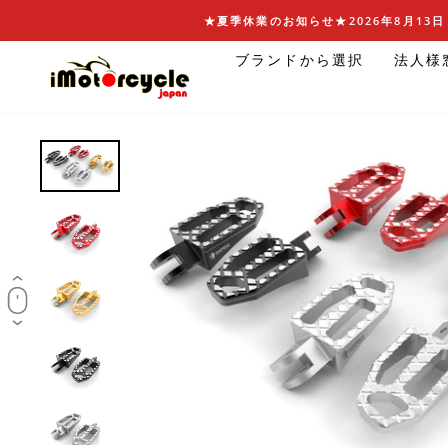
コ
★夏季休業のお知らせ★2026年8月13日 
ン
ブランドから選択
法人様
テ
ン
ツ
に
ス
キ
ッ
プ
す
る