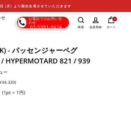
17日 (月) より順次出荷させていただきます
わせ
お電話でのお問い合
0
わせ
03-5981-9624
カート
検索
会員登録
DBK) - パッセンジャーペグ
/ HYPERMOTARD 821 / 939
ュー
¥34,320)
(1pt = 1円)
t