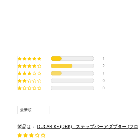
1
2
1
0
0
SORT BY
DUCABIKE (DBK) - ステップバーアダプター (フロント)