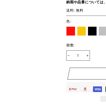
納期や品番については
送料: 無料
色
:
個数
−
+