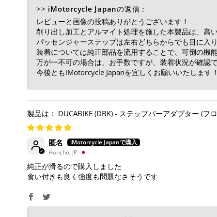
>>
iMotorcycle Japan
の返信：
レビューと画像の投稿ありがとうございます！
削り出し加工とアルマイト処理を施した本製品は、高
パッセンジャーステップは左右どちらからでも目に入
装着については純正部品を流用することで、可倒の機
万が一不可の場合は、お手数ですが、装着状況が確認
今後ともiMotorcycle Japanを宜しくお願いいたします
DUCABIKE (DBK) - ステップバーアダプター (フロント) SPEED
'23-24
匿名
Honchō, JP
純正が滑るので購入しました
食い付きも良く強度も問題なさそうです