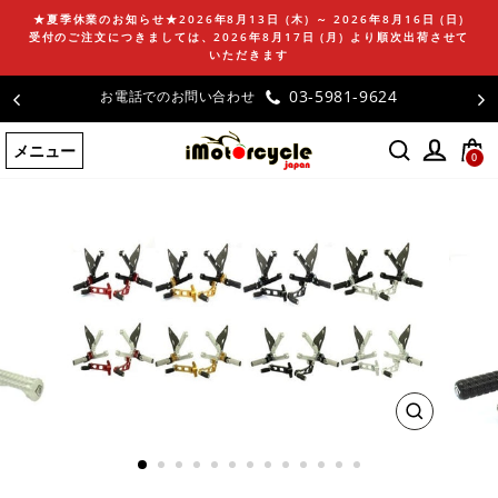
コ
★夏季休業のお知らせ★2026年8月13日 (木) ～ 2026年8月16日 (日)
ン
受付のご注文につきましては、2026年8月17日 (月) より順次出荷させて
テ
いただきます
ン
03-5981-9624
お電話でのお問い合わせ
ツ
に
メニュー
ス
0
キ
ッ
プ
す
る
閉
じ
る