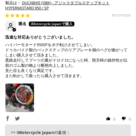
DUCABIKE (DBK) - アジャスタブルステップキット
※ 手数料、利息はご利用のカード会社の定めによります
早まる場合もございます。
HYPERMOTARD 950 / SP
ので、事前にご確認ください。
・運送状況や繁忙期の影響により遅れが生じる場合もござい
07/27/2023
ます。
匿名
楽天ペイ
配送送料について
迅速な対応ありがとうございました。
１回のご注文で商品代金合計が¥11,000(税込）以上の場合
ハイパーモタード950SPをボテ転けさせてしまい。
は、送料が無料となります。
ドゥカバイク製のバックステップのリアブレーキ側のペグが曲がって
しまい購入させて頂きました。
※通常送料は¥770(税込)です。
悪路走行してブーツの裏がドロドロになった時、雨天時の操作性が以
いつもの楽天IDとパスワードを使ってスムーズなお支払
前のゴム製の物より断然向上しました。
いが可能です。
見た目も良くなり満足です。
配送会社について
楽天ポイントが貯まる・使える！「簡単」「あんしん」
また転かして曲ったら購入させて頂きます。
「お得」な楽天ペイをご利用ください。
ヤマト運輸になります。 配送会社の指定はできかねます。
※ 楽天ポイントが貯まるのは楽天カード・楽天ポイン
ト・楽天ペイ残高でのお支払いに限ります。
※ 現在楽天ペイでご使用頂けるクレジットカードは
Visa、Mastercard、JCBのみです。
0
0
キャッシュレス決済
>>
iMotorcycle Japan
の返信：