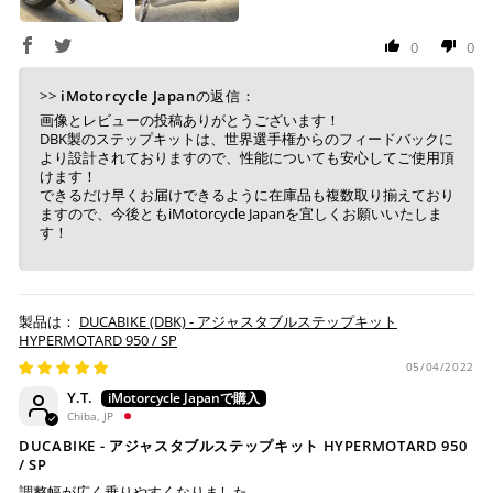
り、万が一過ぎてしまった場合は自動でご注文はキャン
セルとなります。
0
0
※ 税込300,000円以上のお買い物の際にはご利用頂けま
せん。
※ お支払いは現金のみとなります。
>>
iMotorcycle Japan
の返信：
画像とレビューの投稿ありがとうございます！
DBK製のステップキットは、世界選手権からのフィードバックに
より設計されておりますので、性能についても安心してご使用頂
銀行振込
(事前決済)
けます！
できるだけ早くお届けできるように在庫品も複数取り揃えており
ますので、今後ともiMotorcycle Japanを宜しくお願いいたしま
す！
ご注文時に情報をお知らせ致しますので、指定の口座に
お振り込みください。
入金確認が取れ次第、商品を手配させて頂きます。
DUCABIKE (DBK) - アジャスタブルステップキット
HYPERMOTARD 950 / SP
※ お支払期限はご注文日より7日以内とさせて頂いてお
05/04/2022
り、万が一過ぎてしまった場合はご注文をキャンセルさ
Y.T.
せて頂きます。
Chiba, JP
※ 振込手数料はご負担ください。
DUCABIKE - アジャスタブルステップキット HYPERMOTARD 950
/ SP
調整幅が広く乗りやすくなりました。