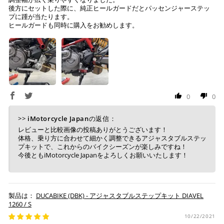
後方にセットした際に、純正ヒールガードだとパッセンジャーステッ
プに踵が当たります。
ヒールガードも同時に購入をお勧めします。
0
0
>>
iMotorcycle Japan
の返信：
レビューと比較画像の投稿ありがとうございます！
体格、乗り方に合わせて細かく調整できるアジャスタブルステッ
プキットで、これからのバイクシーズンが楽しみですね！
今後ともiMotorcycle Japanをよろしくお願いいたします！
DUCABIKE (DBK) - アジャスタブルステップキット DIAVEL
1260 / S
10/22/2021