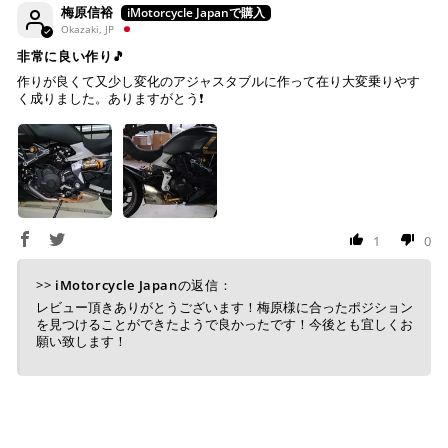
梅原信裕
Okazaki, JP
非常に良い作り🎵
作りが良くて又少し変化のアジャスタブルに作って在り大変乗りやす
く成りました。ありますがとう❗
1
0
>>
iMotorcycle Japan
の返信：
レビュー頂きありがとうございます！梅原様に合ったポジション
を見つけることができたようで良かったです！今後とも宜しくお
願い致します！