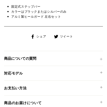
固定式ステップバー
カラーはブラックまたはシルバーのみ
アルミ製ヒールガード 左右セット
Facebook
Twitter
シェア
ツイート
で
に
シ
投
ェ
稿
ア
す
商品についての質問
す
る
る
対応モデル
DUCATI
お支払い方法
SPORT 1000 '06-07
以下のお支払い方法からお選び頂けます。
PAUL SMART '06
商品のお届けについて
クレジットカード
SUPERSPORT 1000