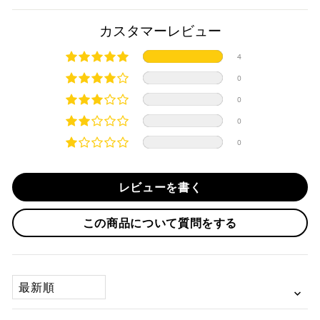
MH900e
商品発送までの日数について
カスタマーレビュー
ご希望商品の在庫状況により異なります。 詳しくは該当商品
4
ページよりご希望のカラー、材質等(オプションがある場合)を
上記クレジットカードをご利用頂けます。
0
選択後に表示される納期をご確認ください。
分割払い、リボ払い、3Dセキュア対応カードをご利用の
0
際は、『クレジットカード決済(3Dセキュア) - SBPS』を
国内在庫ありの場合
ご選択ください。
0
商品発送時に決済完了となります。
・平日16時までのご注文、お支払い完了で即日発送いたしま
0
対応支払回数について以下の通りです。
す。
・一括払い
・前払い決済（銀行振込等）の場合、15時までに弊社でのご
・分割払い (3,5,6,10,12,15,18,20,24回)
レビューを書く
入金確認が完了いたしましたら即日発送いたします。
・リボ払い
・お取り寄せ商品等を一緒にご注文の場合は、基本的にはお
この商品について質問をする
※ 分割払い、リボ払いは決済金額が税込10,000円以上の
取り寄せ商品が揃ってからの発送になります。別で発送をご
場合のみご利用いただけます。
希望の場合は、ご対応いたしますのでご連絡をお願いいたし
※ American Expressでの分割払いのご利用には、事前
ます。
にご利用のカード会社へお申込・審査が必要となりま
SORT BY
す。
お取り寄せの場合
※ Diners Clubは分割払い非対応のため、一括払い・リ
ボ払いのみご利用頂けます。
・商品ページの納期はあくまで目安になりますので、納期が