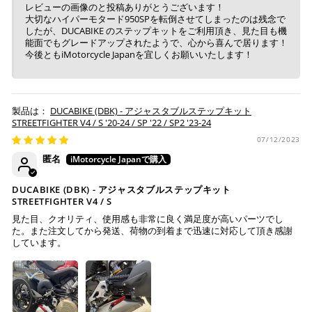
レビューの画像のと投稿ありがとうございます！
大切なハイパーモタード950SPを転倒させてしまったのは残念で
したが、DUCABIKE のステップキットをご利用頂き、見た目も機
能面でもグレードアップされたようで、心から喜んで居ります！
今後ともiMotorcycle Japanを宜しくお願いいたします！
上記キャッシュレス決済アカウントからご希望のお支払
い方法をご選択頂き、クリックするだけで簡単に支払い
が完了します。
DUCABIKE (DBK) - アジャスタブルステップキット
※ ご利用には事前にPayPay、Apple Payの利用登録が
STREETFIGHTER V4 / S '20-24 / SP '22 / SP2 '23-24
必要です。
07/12/2023
匿名
コンビニ決済
(事前決済)
DUCABIKE (DBK) - アジャスタブルステップキット
STREETFIGHTER V4 / S
見た目、クオリティ、使用感も非常に良く満足度が高いパーツでし
た。また注文してから発送、荷物の到着まで迅速に対応して頂き感謝
上記コンビニでお支払い頂けます。
しています。
入金確認が取れ次第、商品を手配させて頂きます。
店内端末にて操作後、レジにてお支払いください。
※ 支払期限はご注文日より7日以内とさせて頂いてお