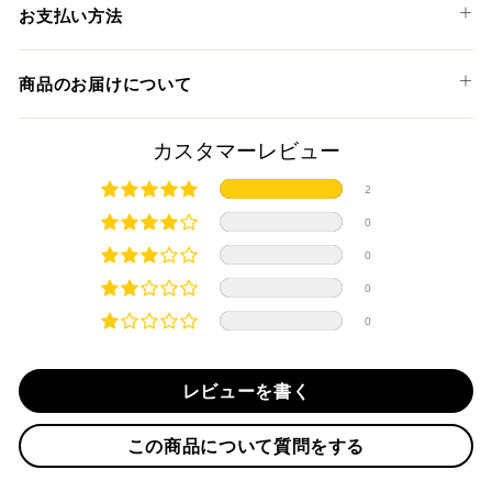
SM01
DESERTX DISCOVERY '25
お支払い方法
DESERTX RALLY '24-25
DIAVEL 1200 '11-18
以下のお支払い方法からお選び頂けます。
商品のお届けについて
DIAVEL 1260 '19-22
クレジットカード
DIAVEL 1260 S '19-22
DIAVEL V4 '23-26
商品発送までの日数について
カスタマーレビュー
XDIAVEL '16-20
ご希望商品の在庫状況により異なります。 詳しくは該当商品
2
XDIAVEL S '16-24
ページよりご希望のカラー、材質等(オプションがある場合)を
上記クレジットカードをご利用頂けます。
XDIAVEL DARK '21-24
0
選択後に表示される納期をご確認ください。
分割払い、リボ払い、3Dセキュア対応カードをご利用の
XDIAVEL NERA '22-24
0
際は、『クレジットカード決済(3Dセキュア) - SBPS』を
国内在庫ありの場合
XDIAVEL V4 '26
ご選択ください。
0
PANIGALE 959 '16-19
商品発送時に決済完了となります。
・平日16時までのご注文、お支払い完了で即日発送いたしま
0
PANIGALE 959 CORSE '18-19
対応支払回数について以下の通りです。
す。
PANIGALE 1199 '12-14
・一括払い
・前払い決済（銀行振込等）の場合、15時までに弊社でのご
・分割払い (3,5,6,10,12,15,18,20,24回)
PANIGALE 1199 R '13-14
レビューを書く
入金確認が完了いたしましたら即日発送いたします。
・リボ払い
PANIGALE 1199 S '12-15
PANIGALE 1299 '15-17
・お取り寄せ商品等を一緒にご注文の場合は、基本的にはお
この商品について質問をする
※ 分割払い、リボ払いは決済金額が税込10,000円以上の
取り寄せ商品が揃ってからの発送になります。別で発送をご
PANIGALE 1299 S '15-17
場合のみご利用いただけます。
希望の場合は、ご対応いたしますのでご連絡をお願いいたし
PANIGALE 1299 R FINAL EDITION '17
※ American Expressでの分割払いのご利用には、事前