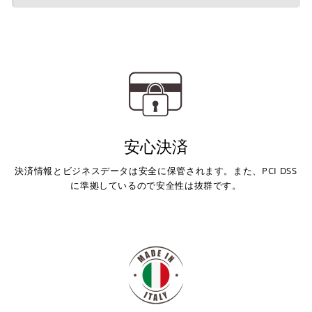
入金確認が取れ次第、商品を手配させて頂きます。
MONSTER 937 '21-25
店内端末にて操作後、レジにてお支払いください。
MONSTER PLUS '21-25
MONSTER 937 SP '23-25
※ 支払期限はご注文日より7日以内とさせて頂いてお
MONSTER 30° ANNIVERSARIO '24-25
り、万が一過ぎてしまった場合は自動でご注文はキャン
MONSTER V2 '26
セルとなります。
MONSTER 1100 EVO '11-13
※ 税込300,000円以上のお買い物の際にはご利用頂けま
せん。
MONSTER 1200 '14-21
※ お支払いは現金のみとなります。
MONSTER 1200 R '16-19
安心決済
MONSTER 1200 S '14-21
SUPERSPORT 939 '17-20
銀行振込
(事前決済)
決済情報とビジネスデータは安全に保管されます。また、PCI DSS
SUPERSPORT 939 S '17-20
に準拠しているので安全性は抜群です。
SUPERSPORT 950 '21-24
SUPERSPORT 950 S '21-24
SCRAMBLER ICON '15-22
ご注文時に情報をお知らせ致しますので、指定の口座に
SCRAMBLER FULL THROTTLE '15-19
お振り込みください。
SCRAMBLER CLASSIC '15-18
入金確認が取れ次第、商品を手配させて頂きます。
SCRAMBLER STREET CLASSIC '18
※ お支払期限はご注文日より7日以内とさせて頂いてお
SCRAMBLER URBAN ENDURO '15-16
り、万が一過ぎてしまった場合はご注文をキャンセルさ