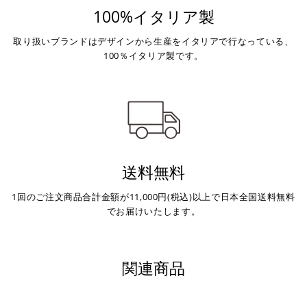
SCRAMBLER 800 URBAN MOTARD '22
せて頂きます。
100%イタリア製
SCRAMBLER FLAT TRACK PRO '16
※ 振込手数料はご負担ください。
SCRAMBLER ITALIA INDEPENDENT '16
取り扱いブランドはデザインから生産をイタリアで行なっている、
SCRAMBLER DESERT SLED '17-22
100％イタリア製です。
SCRAMBLER CAFE RACER '17-20
SCRAMBLER MACH 2.0 '18
SCRAMBLER 800 NIGHTSHIFT '21-22
SCRAMBLER 800 NEXT-GEN FULL THROTTLE '23-26
SCRAMBLER 800 NEXT-GEN ICON '23-25
SCRAMBLER 800 NEXT-GEN ICON DARK '25-26
送料無料
SCRAMBLER 800 NEXT-GEN NIGHTSHIFT '23-26
SCRAMBLER 1100 '18-19
1回のご注文商品合計金額が11,000円(税込)以上で日本全国送料無料
SCRAMBLER 1100 DARK PRO '20-23
でお届けいたします。
SCRAMBLER 1100 SPECIAL '18-19
SCRAMBLER 1100 SPORT '18-19
SCRAMBLER 1100 SPORT PRO '20-25
関連商品
SCRAMBLER 1100 TRIBUTE PRO '22-23
STREETFIGHTER V2 '22-26
STREETFIGHTER V2 S '25-26