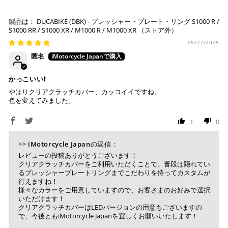
MULTISTRADA 1200 '10-14
Visa、Mastercard、JCBのみです。
MULTISTRADA 1200 S '10-14
DUCABIKE (DBK) - プレッシャー・プレート・リング S1000 R /
MULTISTRADA 1200 PIKES PEAK '12-14
S1000 RR / S1000 XR / M1000 R / M1000 XR
キャッシュレス決済
MULTISTRADA 1200 DVT '15-17
05/27/2025
MULTISTRADA 1200 DVT S '15-17
匿名
MULTISTRADA 1200 DVT PIKES PEAK '15-17
MULTISTRADA 1200 DVT ENDURO '16-19
かっこいい❗️
上記キャッシュレス決済アカウントからご希望のお支払
MULTISTRADA 1260 '18-20
やはりクリアクラッチカバー、カッコイイですね。
い方法をご選択頂き、クリックするだけで簡単に支払い
色を変えてみました。
MULTISTRADA 1260 ENDURO '19-21
が完了します。
MULTISTRADA 1260 S '18-20
1
0
MULTISTRADA 1260 S PIKES PEAK '18-20
※ ご利用には事前にPayPay、Apple Payの利用登録が
MULTISTRADA V4 '21-26
必要です。
>>
iMotorcycle Japan
の返信：
MULTISTRADA V4 S '21-26
レビューの投稿ありがとうございます！
MULTISTRADA V4 RALLY '23-26
クリアクラッチカバーをご利用いただくことで、普段は隠れてい
コンビニ決済
(事前決済)
るプレッシャープレートリングまでこだわりを持ってカスタムが
MULTISTRADA V4 PIKES PEAK '22-26
行えますね！
MULTISTRADA V2 '22-26
様々なカラーをご用意していますので、お客さまのお好みで選択
いただけます！
MULTISTRADA V2 S '22-26
クリアクラッチカバーはLEDバージョンの用意もございますの
MONSTER 797 '18-20
で、今後ともiMotorcycle Japanを宜しくお願いいたします！
上記コンビニでお支払い頂けます。
MONSTER 821 '17-21