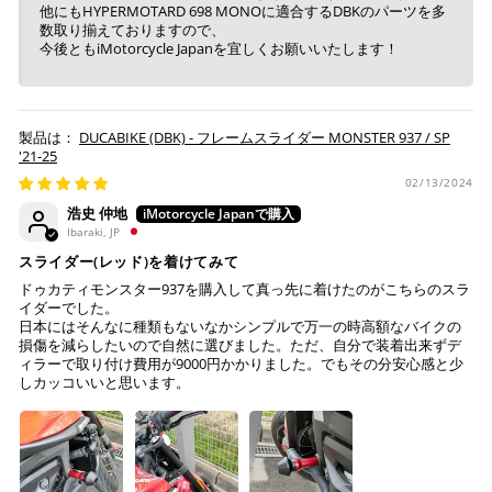
他にもHYPERMOTARD 698 MONOに適合するDBKのパーツを多
数取り揃えておりますので、
今後ともiMotorcycle Japanを宜しくお願いいたします！
上記キャッシュレス決済アカウントからご希望のお支払
い方法をご選択頂き、クリックするだけで簡単に支払い
DUCABIKE (DBK) - フレームスライダー MONSTER 937 / SP
が完了します。
'21-25
02/13/2024
※ ご利用には事前にPayPay、Apple Payの利用登録が
浩史 仲地
必要です。
Ibaraki, JP
スライダー(レッド)を着けてみて
コンビニ決済
(事前決済)
ドゥカティモンスター937を購入して真っ先に着けたのがこちらのスラ
イダーでした。
日本にはそんなに種類もないなかシンプルで万一の時高額なバイクの
損傷を減らしたいので自然に選びました。ただ、自分で装着出来ずデ
ィラーで取り付け費用が9000円かかりました。でもその分安心感と少
しカッコいいと思います。
上記コンビニでお支払い頂けます。
入金確認が取れ次第、商品を手配させて頂きます。
店内端末にて操作後、レジにてお支払いください。
※ 支払期限はご注文日より7日以内とさせて頂いてお