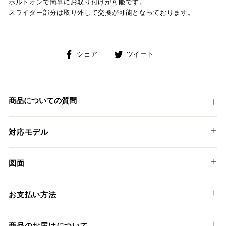
ボルトオンで簡単にお取り付けが可能です。
スライダー部分は取り外して交換が可能となっております。
Facebook
Twitter
シェア
ツイート
で
に
シ
投
ェ
稿
ア
す
商品についての質問
す
る
る
対応モデル
KTM
図面
990 DUKE '24
PTKTM01
990 DUKE R '25
お支払い方法
以下のお支払い方法からお選び頂けます。
商品のお届けについて