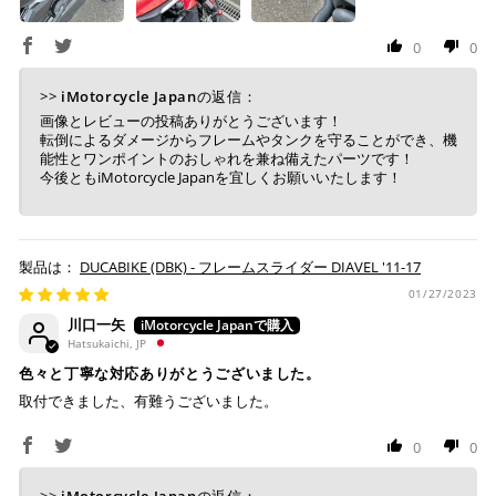
り、万が一過ぎてしまった場合は自動でご注文はキャン
セルとなります。
0
0
※ 税込300,000円以上のお買い物の際にはご利用頂けま
せん。
>>
iMotorcycle Japan
の返信：
※ お支払いは現金のみとなります。
画像とレビューの投稿ありがとうございます！
転倒によるダメージからフレームやタンクを守ることができ、機
能性とワンポイントのおしゃれを兼ね備えたパーツです！
今後ともiMotorcycle Japanを宜しくお願いいたします！
銀行振込
(事前決済)
DUCABIKE (DBK) - フレームスライダー DIAVEL '11-17
ご注文時に情報をお知らせ致しますので、指定の口座に
01/27/2023
お振り込みください。
川口一矢
入金確認が取れ次第、商品を手配させて頂きます。
Hatsukaichi, JP
色々と丁寧な対応ありがとうございました。
※ お支払期限はご注文日より7日以内とさせて頂いてお
取付できました、有難うございました。
り、万が一過ぎてしまった場合はご注文をキャンセルさ
せて頂きます。
0
0
※ 振込手数料はご負担ください。