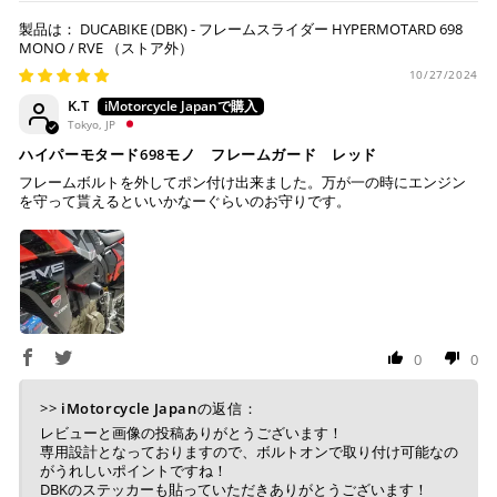
ボ払いのみご利用頂けます。
・商品ページの納期はあくまで目安になりますので、納期が
DUCABIKE (DBK) - フレームスライダー HYPERMOTARD 698
※ 手数料、利息はご利用のカード会社の定めによります
早まる場合もございます。
MONO / RVE
ので、事前にご確認ください。
・運送状況や繁忙期の影響により遅れが生じる場合もござい
10/27/2024
ます。
K.T
楽天ペイ
Tokyo, JP
配送送料について
ハイパーモタード698モノ フレームガード レッド
１回のご注文で商品代金合計が¥11,000(税込）以上の場合
フレームボルトを外してポン付け出来ました。万が一の時にエンジン
は、送料が無料となります。
を守って貰えるといいかなーぐらいのお守りです。
※通常送料は¥770(税込)です。
いつもの楽天IDとパスワードを使ってスムーズなお支払
いが可能です。
配送会社について
楽天ポイントが貯まる・使える！「簡単」「あんしん」
「お得」な楽天ペイをご利用ください。
ヤマト運輸になります。 配送会社の指定はできかねます。
※ 楽天ポイントが貯まるのは楽天カード・楽天ポイン
0
0
ト・楽天ペイ残高でのお支払いに限ります。
※ 現在楽天ペイでご使用頂けるクレジットカードは
>>
iMotorcycle Japan
の返信：
Visa、Mastercard、JCBのみです。
レビューと画像の投稿ありがとうございます！
専用設計となっておりますので、ボルトオンで取り付け可能なの
がうれしいポイントですね！
DBKのステッカーも貼っていただきありがとうございます！
キャッシュレス決済