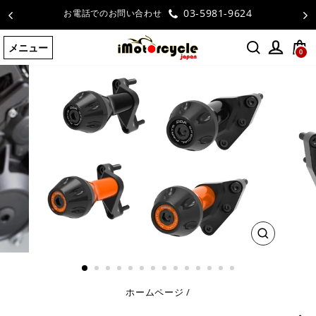
コ
03-5981-9624
お電話でのお問い合わせ
ン
テ
メニュー
ン
0
ツ
に
ス
キ
ッ
プ
す
る
閉
じ
る
ホームページ
/