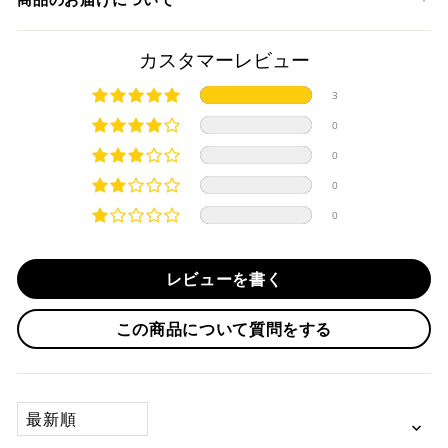
クレジットカード
商品発送までの日数について
カスタマーレビュー
ご希望商品の在庫状況により異なります。 詳しくは該当商品
3
ページよりご希望のカラー、材質等(オプションがある場合)を
上記クレジットカードをご利用頂けます。
0
選択後に表示される納期をご確認ください。
分割払い、リボ払い、3Dセキュア対応カードをご利用の
0
際は、『クレジットカード決済(3Dセキュア) - SBPS』を
国内在庫ありの場合
ご選択ください。
0
商品発送時に決済完了となります。
・平日16時までのご注文、お支払い完了で即日発送いたしま
0
対応支払回数について以下の通りです。
す。
・一括払い
・前払い決済（銀行振込等）の場合、15時までに弊社でのご
・分割払い (3,5,6,10,12,15,18,20,24回)
レビューを書く
入金確認が完了いたしましたら即日発送いたします。
・リボ払い
・お取り寄せ商品等を一緒にご注文の場合は、基本的にはお
この商品について質問をする
※ 分割払い、リボ払いは決済金額が税込10,000円以上の
取り寄せ商品が揃ってからの発送になります。別で発送をご
場合のみご利用いただけます。
希望の場合は、ご対応いたしますのでご連絡をお願いいたし
※ American Expressでの分割払いのご利用には、事前
ます。
にご利用のカード会社へお申込・審査が必要となりま
SORT BY
す。
お取り寄せの場合
※ Diners Clubは分割払い非対応のため、一括払い・リ