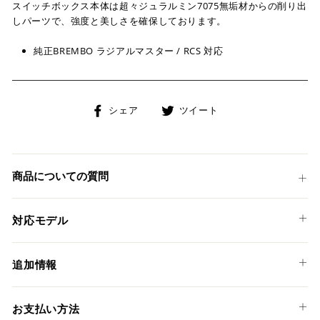
スイッチボックス本体は超々ジュラルミン7075無垢材からの削り出
しパーツで、強度と美しさを確保しております。
純正BREMBO ラジアルマスター / RCS 対応
Facebook
Twitter
シェア
ツイート
で
に
シ
投
ェ
稿
ア
す
商品についての質問
す
る
る
対応モデル
DUCATI
追加情報
HYPERMOTARD 950 '19-25
HYPERMOTARD 950 RVE '21-25
スタートボタン
お支払い方法