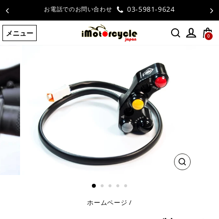
コ
03-5981-9624
お電話でのお問い合わせ
ン
テ
メニュー
ン
0
ツ
に
ス
キ
ッ
プ
す
る
閉
じ
る
ホームページ
/