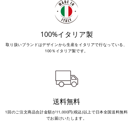
店内端末にて操作後、レジにてお支払いください。
※ 支払期限はご注文日より7日以内とさせて頂いてお
り、万が一過ぎてしまった場合は自動でご注文はキャン
セルとなります。
100%イタリア製
※ 税込300,000円以上のお買い物の際にはご利用頂けま
せん。
取り扱いブランドはデザインから生産をイタリアで行なっている、
※ お支払いは現金のみとなります。
100％イタリア製です。
銀行振込
(事前決済)
ご注文時に情報をお知らせ致しますので、指定の口座に
お振り込みください。
送料無料
入金確認が取れ次第、商品を手配させて頂きます。
1回のご注文商品合計金額が11,000円(税込)以上で日本全国送料無料
※ お支払期限はご注文日より7日以内とさせて頂いてお
でお届けいたします。
り、万が一過ぎてしまった場合はご注文をキャンセルさ
せて頂きます。