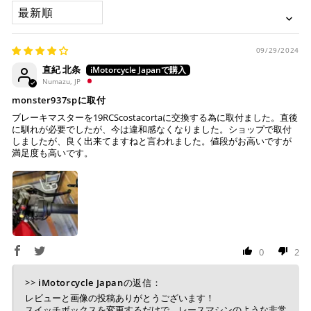
SORT BY
す。
SCRAMBLER NEXT-GEN ICON '23-25
お取り寄せの場合
※ Diners Clubは分割払い非対応のため、一括払い・リ
SCRAMBLER NEXT-GEN ICON DARK '25
ボ払いのみご利用頂けます。
・商品ページの納期はあくまで目安になりますので、納期が
SCRAMBLER NEXT-GEN NIGHTSHIFT '23-25
※ 手数料、利息はご利用のカード会社の定めによります
早まる場合もございます。
09/29/2024
SCRAMBLER 1100 '18-19
ので、事前にご確認ください。
直紀 北条
SCRAMBLER 1100 DARK PRO '20-23
・運送状況や繁忙期の影響により遅れが生じる場合もござい
Numazu, JP
ます。
SCRAMBLER 1100 SPECIAL '18-19
monster937spに取付
楽天ペイ
SCRAMBLER 1100 SPORT '18-19
配送送料について
ブレーキマスターを19RCScostacortaに交換する為に取付ました。直後
SCRAMBLER 1100 SPORT PRO '20-25
に馴れが必要でしたが、今は違和感なくなりました。ショップで取付
しましたが、良く出来てますねと言われました。値段がお高いですが
１回のご注文で商品代金合計が¥11,000(税込）以上の場合
SCRAMBLER 1100 TRIBUTE PRO '22-23
満足度も高いです。
は、送料が無料となります。
SUPERSPORT 939 '17-20
SUPERSPORT 939 S '17-20
※通常送料は¥770(税込)です。
いつもの楽天IDとパスワードを使ってスムーズなお支払
SUPERSPORT 950 '21-24
いが可能です。
配送会社について
SUPERSPORT 950 S '21-24
楽天ポイントが貯まる・使える！「簡単」「あんしん」
「お得」な楽天ペイをご利用ください。
STREETFIGHTER V2 '22-24
ヤマト運輸になります。 配送会社の指定はできかねます。
PANIGALE V2 '20-24
0
2
※ 楽天ポイントが貯まるのは楽天カード・楽天ポイン
PANIGALE V2 TROY BAYLISS '22-24
ト・楽天ペイ残高でのお支払いに限ります。
>>
iMotorcycle Japan
の返信：
※ 現在楽天ペイでご使用頂けるクレジットカードは
レビューと画像の投稿ありがとうございます！
Visa、Mastercard、JCBのみです。
スイッチボックスを変更するだけで、レースマシンのような非常