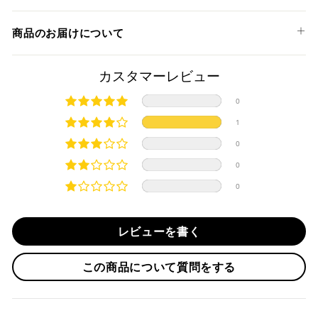
HYPERMOTARD 950 SP '19-25
キルスイッチ
MONSTER 937 '21-25
以下のお支払い方法からお選び頂けます。
ハザード
商品のお届けについて
MONSTER PLUS '21-25
デイタイム・ランニング・ランプ (DRL)
クレジットカード
MONSTER 937 SP '23-25
MONSTER 30° ANNIVERSARIO '24-25
商品発送までの日数について
カスタマーレビュー
MONSTER 1200 '17-21
ご希望商品の在庫状況により異なります。 詳しくは該当商品
0
MONSTER 1200 S '17-21
ページよりご希望のカラー、材質等(オプションがある場合)を
上記クレジットカードをご利用頂けます。
MULTISTRADA 950 '17-21
1
選択後に表示される納期をご確認ください。
分割払い、リボ払い、3Dセキュア対応カードをご利用の
MULTISTRADA 950 S '19-21
0
際は、『クレジットカード決済(3Dセキュア) - SBPS』を
国内在庫ありの場合
MULTISTRADA V2 '22-24
ご選択ください。
0
MULTISTRADA V2 S '22-24
商品発送時に決済完了となります。
・平日16時までのご注文、お支払い完了で即日発送いたしま
0
SCRAMBLER ICON '19-22
対応支払回数について以下の通りです。
す。
SCRAMBLER FULL THROTTLE '19-20
・一括払い
・前払い決済（銀行振込等）の場合、15時までに弊社でのご
・分割払い (3,5,6,10,12,15,18,20,24回)
SCRAMBLER DESERT SLED '19-23
レビューを書く
入金確認が完了いたしましたら即日発送いたします。
・リボ払い
SCRAMBLER CAFE RACER '19-20
SCRAMBLER NIGHTSHIFT '21-22
・お取り寄せ商品等を一緒にご注文の場合は、基本的にはお
この商品について質問をする
※ 分割払い、リボ払いは決済金額が税込10,000円以上の
取り寄せ商品が揃ってからの発送になります。別で発送をご
SCRAMBLER DS FASTHOUSE '21-23
場合のみご利用いただけます。
希望の場合は、ご対応いたしますのでご連絡をお願いいたし
SCRAMBLER URBAN MOTARD '22
※ American Expressでの分割払いのご利用には、事前
ます。
SCRAMBLER NEXT-GEN FULL THROTTLE '23-25
にご利用のカード会社へお申込・審査が必要となりま