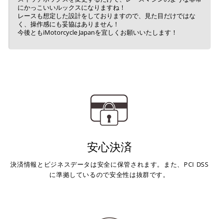
にかっこいいルックスになりますね！
レースも想定した設計をしておりますので、見た目だけではな
キャッシュレス決済
く、操作感にも妥協はありません！
今後ともiMotorcycle Japanを宜しくお願いいたします！
上記キャッシュレス決済アカウントからご希望のお支払
い方法をご選択頂き、クリックするだけで簡単に支払い
が完了します。
※ ご利用には事前にPayPay、Apple Payの利用登録が
必要です。
安心決済
コンビニ決済
(事前決済)
決済情報とビジネスデータは安全に保管されます。また、PCI DSS
に準拠しているので安全性は抜群です。
上記コンビニでお支払い頂けます。
入金確認が取れ次第、商品を手配させて頂きます。